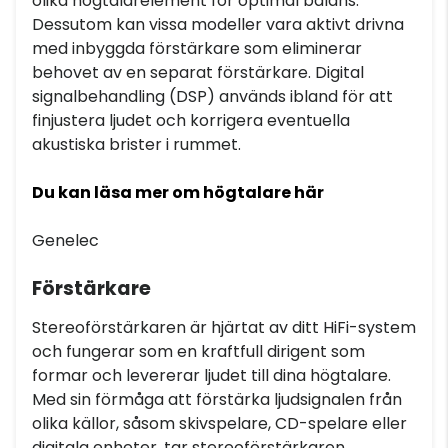
olika högtalarelement för optimal balans.
Dessutom kan vissa modeller vara aktivt drivna
med inbyggda förstärkare som eliminerar
behovet av en separat förstärkare. Digital
signalbehandling (DSP) används ibland för att
finjustera ljudet och korrigera eventuella
akustiska brister i rummet.
Du kan läsa mer om högtalare här
Genelec
Förstärkare
Stereoförstärkaren är hjärtat av ditt HiFi-system
och fungerar som en kraftfull dirigent som
formar och levererar ljudet till dina högtalare.
Med sin förmåga att förstärka ljudsignalen från
olika källor, såsom skivspelare, CD-spelare eller
digitala enheter, tar stereoförstärkaren