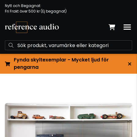
Nytt och Begagnat
Fri Frakt över 500 kr (Ej begagnat)
Fynda skyltexemplar - Mycket ljud för
pengarna