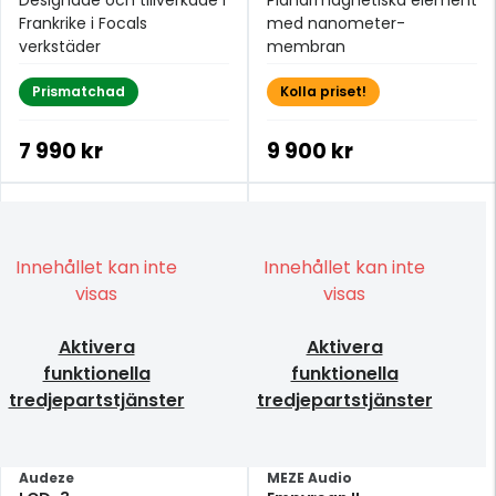
Designade och tillverkade i
Planarmagnetiska element
Frankrike i Focals
med nanometer-
verkstäder
membran
Prismatchad
Kolla priset!
7 990 kr
9 900 kr
Innehållet kan inte
Innehållet kan inte
visas
visas
Aktivera
Aktivera
funktionella
funktionella
tredjepartstjänster
tredjepartstjänster
Audeze
MEZE Audio