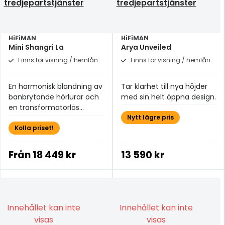
tredjepartstjänster
tredjepartstjänster
HiFiMAN
HiFiMAN
Mini Shangri La
Arya Unveiled
Finns för visning / hemlån
Finns för visning / hemlån
En harmonisk blandning av
Tar klarhet till nya höjder
banbrytande hörlurar och
med sin helt öppna design.
en transformatorlös
förstärkare
Nytt lägre pris
Kolla priset!
Från
18 449 kr
13 590 kr
Innehållet kan inte
Innehållet kan inte
visas
visas