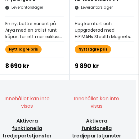
Leverantörslager
Leverantörslager
En ny, bättre variant på
Hög komfort och
Arya med en trälist runt
uppgraderad med
kåpan för ett mer exklusivt
HiFiMANs Stealth Magnets.
utseende.
Nytt lägre pris
Nytt lägre pris
8 690 kr
9 890 kr
Innehållet kan inte
Innehållet kan inte
visas
visas
Aktivera
Aktivera
funktionella
funktionella
tredjepartstjänster
tredjepartstjänster