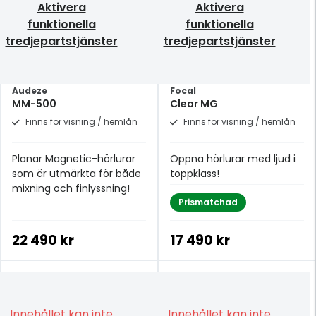
Aktivera
Aktivera
funktionella
funktionella
tredjepartstjänster
tredjepartstjänster
Audeze
Focal
MM-500
Clear MG
Finns för visning / hemlån
Finns för visning / hemlån
Planar Magnetic-hörlurar
Öppna hörlurar med ljud i
som är utmärkta för både
toppklass!
mixning och finlyssning!
Prismatchad
22 490 kr
17 490 kr
Innehållet kan inte
Innehållet kan inte