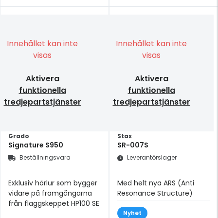
Innehållet kan inte
Innehållet kan inte
visas
visas
Aktivera
Aktivera
funktionella
funktionella
tredjepartstjänster
tredjepartstjänster
Grado
Stax
Signature S950
SR-007S
Beställningsvara
Leverantörslager
Exklusiv hörlur som bygger
Med helt nya ARS (Anti
vidare på framgångarna
Resonance Structure)
från flaggskeppet HP100 SE
Nyhet