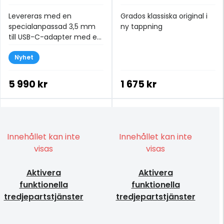
Levereras med en
Grados klassiska original i
specialanpassad 3,5 mm
ny tappning
till USB-C-adapter med en
integrerad DAC/AMP
Nyhet
5 990 kr
1 675 kr
Innehållet kan inte
Innehållet kan inte
visas
visas
Aktivera
Aktivera
funktionella
funktionella
tredjepartstjänster
tredjepartstjänster