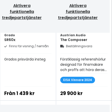
Aktivera
Aktivera
funktionella
funktionella
tredjepartstjänster
tredjepartstjänster
Grado
Austrian Audio
SR60x
The Composer
Finns för visning / hemlån
Beställningsvara
Grados prisvärda insteg
Förstklassig referenshörlur
designad för finsmakare
och proffs att höra deras
musik i dess finaste form.
EISA Vinnare 2024
Från
1 439 kr
29 900 kr