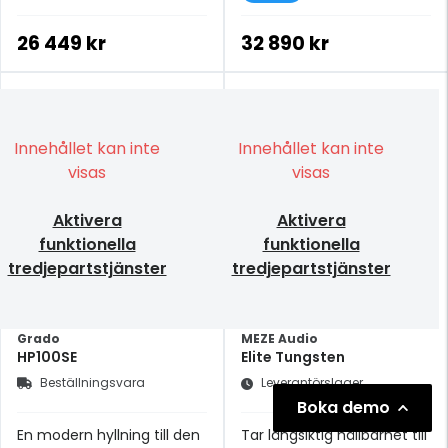
26 449 kr
32 890 kr
Innehållet kan inte
Innehållet kan inte
visas
visas
Aktivera
Aktivera
funktionella
funktionella
tredjepartstjänster
tredjepartstjänster
Grado
MEZE Audio
HP100SE
Elite Tungsten
Beställningsvara
Leverantörslager
Boka demo
En modern hyllning till den
Tar långsiktig hållbarhet till