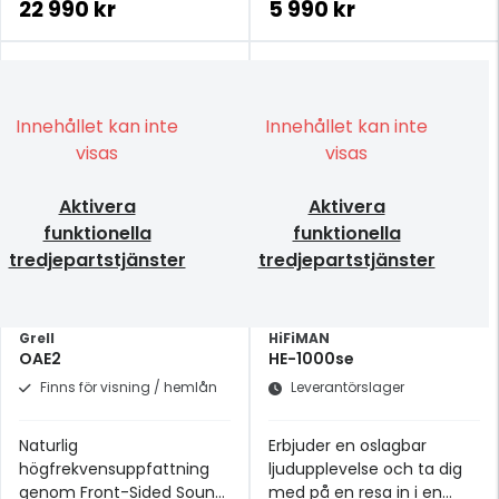
22 990 kr
5 990 kr
Innehållet kan inte
Innehållet kan inte
visas
visas
Aktivera
Aktivera
funktionella
funktionella
tredjepartstjänster
tredjepartstjänster
Grell
HiFiMAN
OAE2
HE-1000se
Finns för visning / hemlån
Leverantörslager
Naturlig
Erbjuder en oslagbar
högfrekvensuppfattning
ljudupplevelse och ta dig
genom Front-Sided Sound
med på en resa in i en