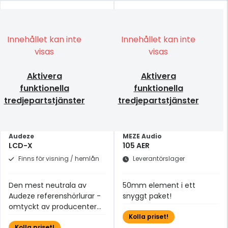
Innehållet kan inte
Innehållet kan inte
visas
visas
Aktivera
Aktivera
funktionella
funktionella
tredjepartstjänster
tredjepartstjänster
Audeze
MEZE Audio
LCD-X
105 AER
Finns för visning / hemlån
Leverantörslager
Den mest neutrala av
50mm element i ett
Audeze referenshörlurar -
snyggt paket!
omtyckt av producenter
och ljudtekniker
Kolla priset!
Kolla priset!