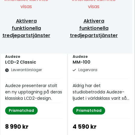
visas
visas
Aktivera
Aktivera
funktionella
funktionella
tredjepartstjänster
tredjepartstjänster
Audeze
Audeze
LCD-2 Classic
MM-100
Leverantörslager
Lagervara
Audeze presenterar stolt
Aldrig har det
en ny upptagning på deras
studiobetrodda Audeze-
klassiska LCD2-design.
ljudet i världsklass varit så
tillgängligt.
Prismatchad
Prismatchad
8 990 kr
4 590 kr