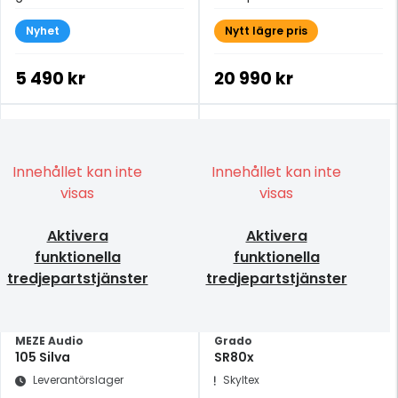
Field Modulation (FSFM)
värld av musikalisk
Nyhet
förtrollning.
Nytt lägre pris
5 490 kr
20 990 kr
Innehållet kan inte
Innehållet kan inte
visas
visas
Aktivera
Aktivera
funktionella
funktionella
tredjepartstjänster
tredjepartstjänster
MEZE Audio
Grado
105 Silva
SR80x
Leverantörslager
Skyltex