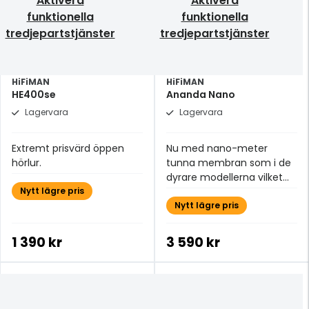
Aktivera
Aktivera
funktionella
funktionella
tredjepartstjänster
tredjepartstjänster
HiFiMAN
HiFiMAN
HE400se
Ananda Nano
Lagervara
Lagervara
Extremt prisvärd öppen
Nu med nano-meter
hörlur.
tunna membran som i de
dyrare modellerna vilket
Nytt lägre pris
gör den mer öppen och
snabbare än tidigare.
Nytt lägre pris
1 390 kr
3 590 kr