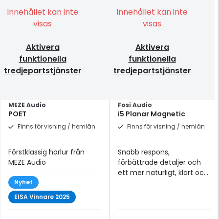
Innehållet kan inte
Innehållet kan inte
visas
visas
Aktivera
Aktivera
funktionella
funktionella
tredjepartstjänster
tredjepartstjänster
MEZE Audio
Fosi Audio
POET
i5 Planar Magnetic
Finns för visning / hemlån
Finns för visning / hemlån
Förstklassig hörlur från
Snabb respons,
MEZE Audio
förbättrade detaljer och
ett mer naturligt, klart och
Nyhet
lager-på-lager-ljud.
EISA Vinnare 2025