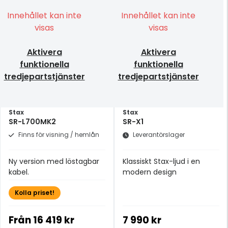
Innehållet kan inte
Innehållet kan inte
visas
visas
Aktivera
Aktivera
funktionella
funktionella
tredjepartstjänster
tredjepartstjänster
Stax
Stax
SR-L700MK2
SR-X1
Finns för visning / hemlån
Leverantörslager
Ny version med löstagbar
Klassiskt Stax-ljud i en
kabel.
modern design
Kolla priset!
Från
16 419 kr
7 990 kr