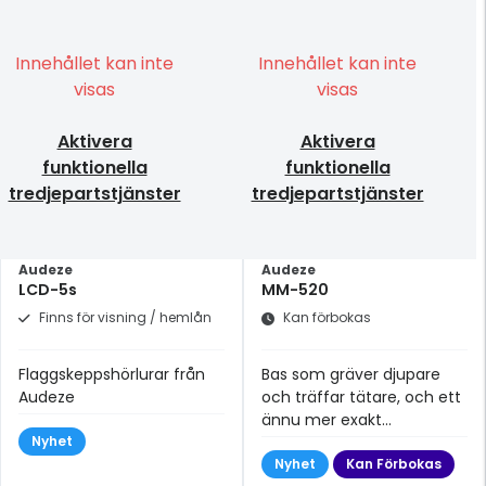
Innehållet kan inte
Innehållet kan inte
visas
visas
Aktivera
Aktivera
funktionella
funktionella
tredjepartstjänster
tredjepartstjänster
Audeze
Audeze
LCD-5s
MM-520
Finns för visning / hemlån
Kan förbokas
Flaggskeppshörlurar från
Bas som gräver djupare
Audeze
och träffar tätare, och ett
ännu mer exakt
Nyhet
mellanregisteruttryck.
Nyhet
Kan Förbokas