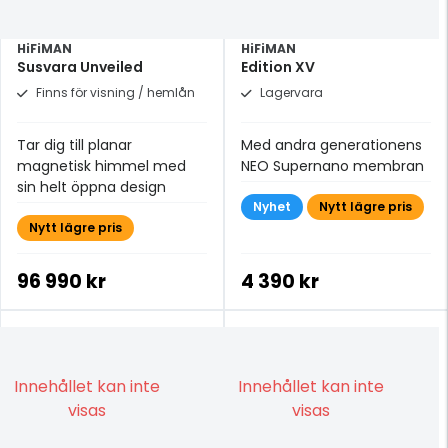
HiFiMAN
HiFiMAN
Susvara Unveiled
Edition XV
Finns för visning / hemlån
Lagervara
Tar dig till planar
Med andra generationens
magnetisk himmel med
NEO Supernano membran
sin helt öppna design
Nyhet
Nytt lägre pris
Nytt lägre pris
96 990 kr
4 390 kr
Innehållet kan inte
Innehållet kan inte
visas
visas