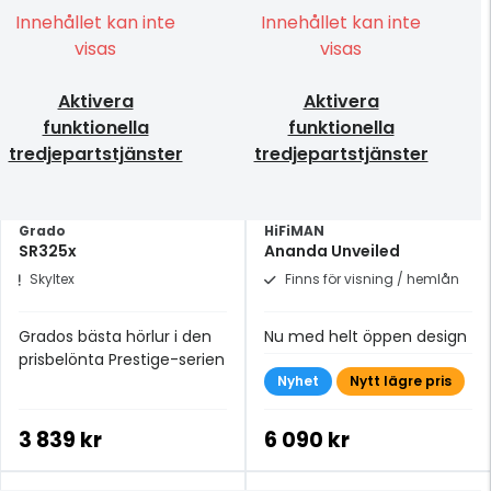
Innehållet kan inte
Innehållet kan inte
visas
visas
Aktivera
Aktivera
funktionella
funktionella
tredjepartstjänster
tredjepartstjänster
Grado
HiFiMAN
SR325x
Ananda Unveiled
Skyltex
Finns för visning / hemlån
Grados bästa hörlur i den
Nu med helt öppen design
prisbelönta Prestige-serien
Nyhet
Nytt lägre pris
3 839 kr
6 090 kr