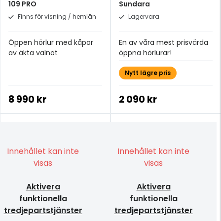
109 PRO
Sundara
Finns för visning / hemlån
Lagervara
Öppen hörlur med kåpor
En av våra mest prisvärda
av äkta valnöt
öppna hörlurar!
Nytt lägre pris
8 990 kr
2 090 kr
Innehållet kan inte
Innehållet kan inte
visas
visas
Aktivera
Aktivera
funktionella
funktionella
tredjepartstjänster
tredjepartstjänster