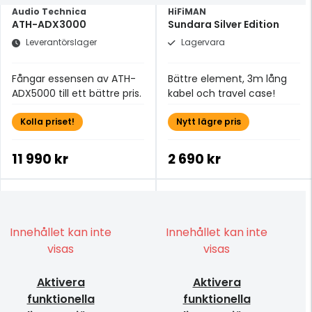
Audio Technica
HiFiMAN
ATH-ADX3000
Sundara Silver Edition
Leverantörslager
Lagervara
Fångar essensen av ATH-
Bättre element, 3m lång
ADX5000 till ett bättre pris.
kabel och travel case!
Kolla priset!
Nytt lägre pris
11 990 kr
2 690 kr
Innehållet kan inte
Innehållet kan inte
visas
visas
Aktivera
Aktivera
funktionella
funktionella