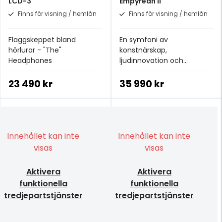
LCD-3
Empyrean II
Finns för visning / hemlån
Finns för visning / hemlån
Flaggskeppet bland
En symfoni av
hörlurar - "The"
konstnärskap,
Headphones
ljudinnovation och
hantverk.
23 490 kr
35 990 kr
Innehållet kan inte
Innehållet kan inte
visas
visas
Aktivera
Aktivera
funktionella
funktionella
tredjepartstjänster
tredjepartstjänster