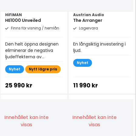
HiFiMAN
Austrian Audio
HE1000 Unveiled
The Arranger
Finns för visning / hemlån
Lagervara
Den helt öppna designen
En långsiktig investering i
eliminerar de negativa
ljud.
ljudeffekterna av
ljudvågsreflektioner
Nyhet
Nyhet
Nytt lägre pris
25 990 kr
11 990 kr
Innehållet kan inte
Innehållet kan inte
visas
visas