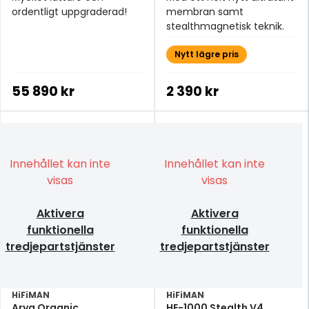
ordentligt uppgraderad!
membran samt
stealthmagnetisk teknik.
Nytt lägre pris
55 890 kr
2 390 kr
Innehållet kan inte
Innehållet kan inte
visas
visas
Aktivera
Aktivera
funktionella
funktionella
tredjepartstjänster
tredjepartstjänster
HiFiMAN
HiFiMAN
Arya Organic
HE-1000 Stealth V4