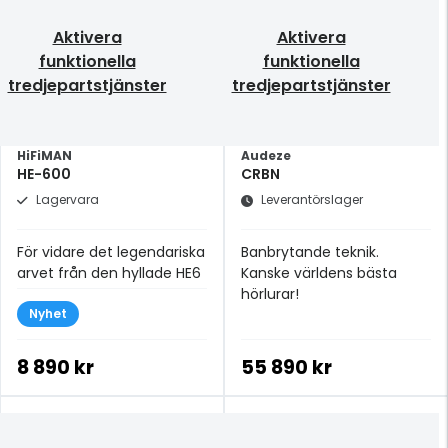
Aktivera
Aktivera
funktionella
funktionella
tredjepartstjänster
tredjepartstjänster
HiFiMAN
Audeze
HE-600
CRBN
Lagervara
Leverantörslager
För vidare det legendariska
Banbrytande teknik.
arvet från den hyllade HE6
Kanske världens bästa
hörlurar!
Nyhet
8 890 kr
55 890 kr