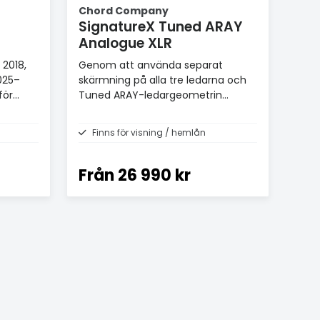
Chord Company
SignatureX Tuned ARAY
Analogue XLR
 2018,
Genom att använda separat
025–
skärmning på alla tre ledarna och
för
Tuned ARAY-ledargeometrin
kunnat producera en neutral och
musikaliskt transparent kabel
Finns för visning / hemlån
Från
26 990 kr