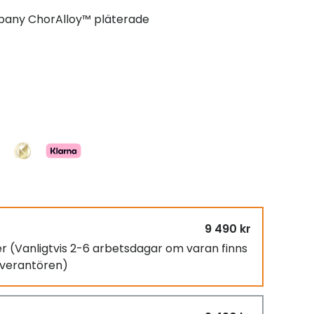
any ChorAlloy™ pläterade
9 490 kr
er
(Vanligtvis 2-6 arbetsdagar om varan finns
leverantören)