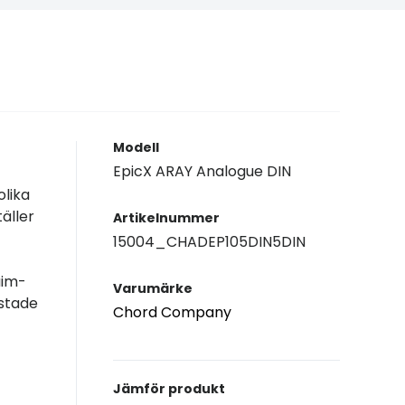
Modell
EpicX ARAY Analogue DIN
olika
äller
Artikelnummer
15004_CHADEP105DIN5DIN
aim-
Varumärke
ustade
Chord Company
Jämför produkt