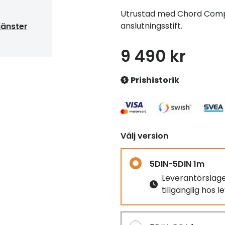
Utrustad med Chord Comp
anslutningsstift.
jänster
9 490 kr
Prishistorik
Välj version
5DIN-5DIN 1m
Leverantörslag
tillgänglig hos 