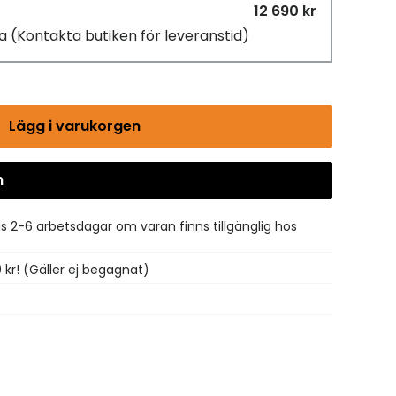
12 690 kr
ra
(Kontakta butiken för leveranstid)
Lägg i varukorgen
n
Gå till kassan
is 2-6 arbetsdagar om varan finns tillgänglig hos
0 kr! (Gäller ej begagnat)