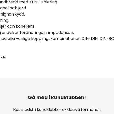
bandbredd med XLPE-isolering
gnal och jord.
-signalskydd.
ning.
jer och koherens.
undviker förändringar i impedansen.
med alla vanliga kopplingskombinationer: DIN-DIN, DIN-R
slate
Gå med i kundklubben!
Kostnadsfri kundklubb - exklusiva förmåner.