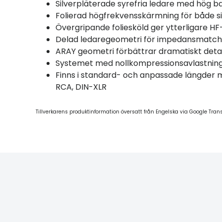
Silverpläterade syrefria ledare med hög 
Folierad högfrekvensskärmning för både si
Övergripande foliesköld ger ytterligare HF
Delad ledaregeometri för impedansmatch
ARAY geometri förbättrar dramatiskt detal
Systemet med nollkompressionsavlastning 
Finns i standard- och anpassade längder 
RCA, DIN-XLR
Tillverkarens produktinformation översatt från Engelska via Google Tran