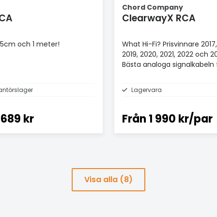
Chord Company
RCA
ClearwayX RCA
 35cm och 1 meter!
What Hi-Fi? Prisvinnare 2017,
2019, 2020, 2021, 2022 och 2
Bästa analoga signalkabeln 
£100+.
antörslager
Lagervara
689 kr
Från
1 990 kr/par
Visa alla (8)