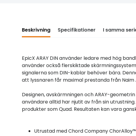
Beskrivning
Specifikationer
I samma seri
EpicX ARAY DIN använder ledare med hög bandbr
använder också flerskiktade skärmningssystem fö
signalerna som DIN-kablar behöver bära. Denn
att lyssnaren får maximal prestanda från Naim
Designen, avskärmningen och ARAY-geometrin l
användare alltid har njutit av från sin utrustn
produkter som Quad. Resultaten kan vara gan
Utrustad med Chord Company ChorAlloy™ p