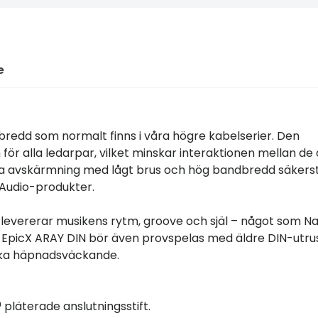
e
edd som normalt finns i våra högre kabelserier. Den
r alla ledarpar, vilket minskar interaktionen mellan de 
a avskärmning med lågt brus och hög bandbredd säkerst
 Audio-produkter.
evererar musikens rytm, groove och själ – något som N
ing. EpicX ARAY DIN bör även provspelas med äldre DIN-utr
ska häpnadsväckande.
läterade anslutningsstift.