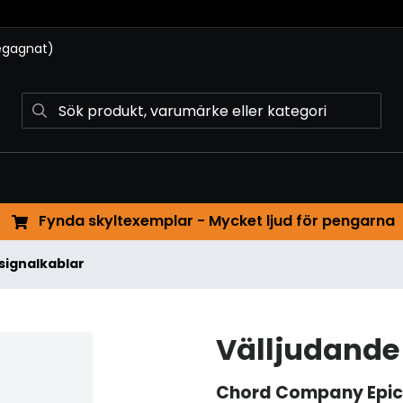
begagnat)
Fynda skyltexemplar - Mycket ljud för pengarna
signalkablar
Välljudande
Chord Company
Epi