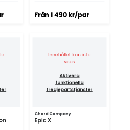
ar
Från
1 490 kr/par
nte
Innehållet kan inte
visas
Aktivera
funktionella
ter
tredjepartstjänster
Chord Company
ion
Epic X