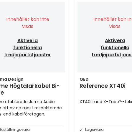
Innehållet kan inte
Innehållet kan i
visas
visas
Aktivera
Aktivera
funktionella
funktionella
tredjepartstjänster
tredjepartstjäns
ma Design
QED
ime Högtalarkabel Bi-
Reference XT40i
re
me etablerade Jorma Audio
XT40i med X-Tube™-tekn
 ett av de mest respekterade
h-end kabelföretagen.
Beställningsvara
Lagervara