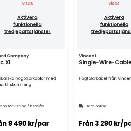
visas
visas
Aktivera
Aktivera
funktionella
funktionella
tredjepartstjänster
tredjepartstjäns
ord Company
Vincent
ic XL
Single-Wire-Cabl
ikaliska högtalarkablar med
Högtalarkabel från Vince
ärkt skärmning
inns för visning / hemlån
Bara online
ån
9 490 kr/par
Från
3 290 kr/p