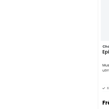
Ch
Ep
Mus
utm
F
Fr