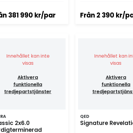
ån
381 990 kr/par
Från
2 390 kr/p
Innehållet kan inte
Innehållet kan i
visas
visas
Aktivera
Aktivera
funktionella
funktionella
tredjepartstjänster
tredjepartstjäns
PRA
QED
assic 2x6.0
Signature Revelat
rdigterminerad