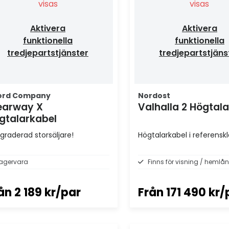
visas
visas
Aktivera
Aktivera
funktionella
funktionella
tredjepartstjänster
tredjepartstjäns
ord Company
Nordost
earway X
Valhalla 2 Högtal
gtalarkabel
graderad storsäljare!
Högtalarkabel i referensk
agervara
Finns för visning / hemlån
ån
2 189 kr/par
Från
171 490 kr/