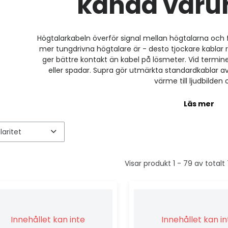
kända var
Högtalarkabeln överför signal mellan högtalarna och fö
mer tungdrivna högtalare är - desto tjockare kabla
ger bättre kontakt än kabel på lösmeter. Vid termin
eller spadar. Supra gör utmärkta standardkablar 
värme till ljudbilden o
Läs mer
Visar produkt 1 - 79 av total
Innehållet kan inte
Innehållet kan i