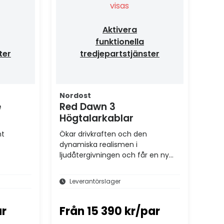
visas
Aktivera
funktionella
ter
tredjepartstjänster
Nordost
e
Red Dawn 3
Högtalarkablar
nt
Ökar drivkraften och den
dynamiska realismen i
ljudåtergivningen och får en ny
nivå av musikalitet i ditt
ljudsystem.
Leverantörslager
ar
Från
15 390 kr/par