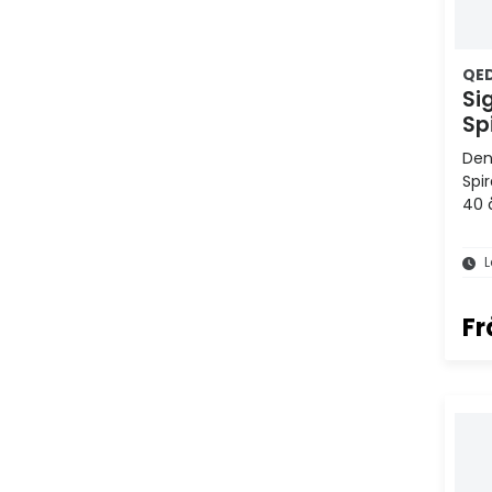
QE
Si
Sp
Den
Spi
40 
utv
L
Fr