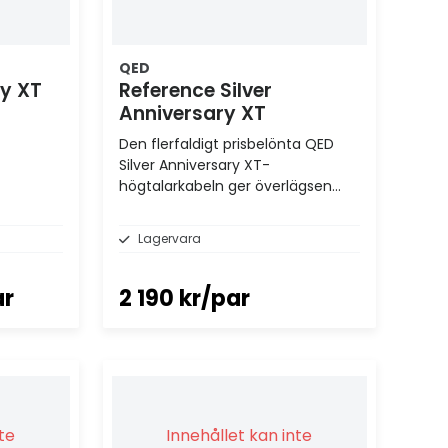
QED
ry XT
Reference Silver
Anniversary XT
Den flerfaldigt prisbelönta QED
Silver Anniversary XT-
högtalarkabeln ger överlägsen
prestanda för alla dina hi-fi- och
hemmabiobehov
Lagervara
ar
2 190 kr/par
nte
Innehållet kan inte