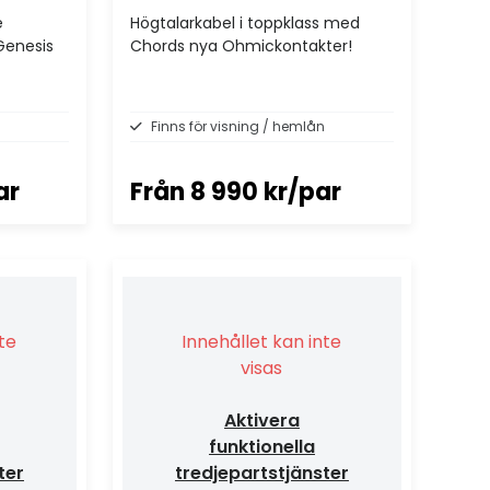
e
Högtalarkabel i toppklass med
"Genesis
Chords nya Ohmickontakter!
Finns för visning / hemlån
ar
Från
8 990 kr/par
nte
Innehållet kan inte
visas
Aktivera
funktionella
ter
tredjepartstjänster