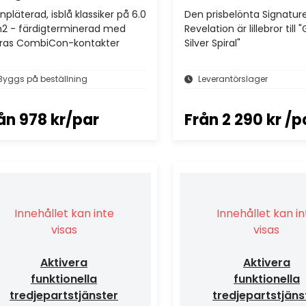
pläterad, isblå klassiker på 6.0
Den prisbelönta Signatur
 - färdigterminerad med
Revelation är lillebror till 
ras CombiCon-kontakter
Silver Spiral"
Byggs på beställning
Leverantörslager
ån
978 kr/par
Från
2 290 kr /p
Innehållet kan inte
Innehållet kan i
visas
visas
Aktivera
Aktivera
funktionella
funktionella
tredjepartstjänster
tredjepartstjäns