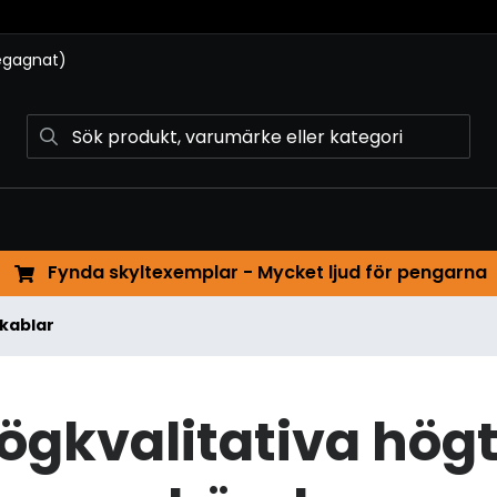
begagnat)
Fynda skyltexemplar - Mycket ljud för pengarna
kablar
ögkvalitativa högt