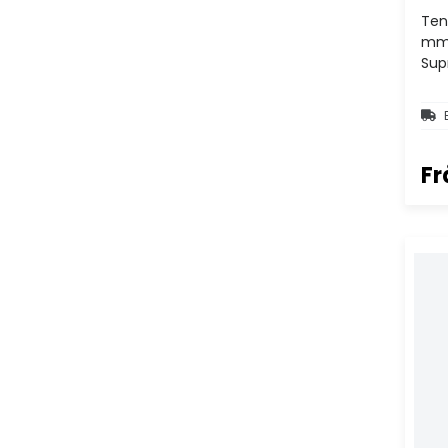
Tenn
mm2
Sup
Fr