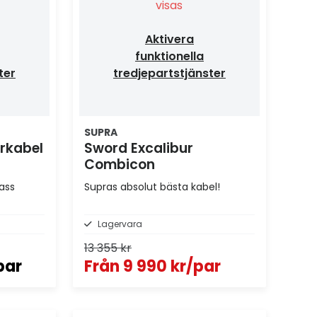
visas
Aktivera
funktionella
ter
tredjepartstjänster
SUPRA
arkabel
Sword Excalibur
Combicon
lass
Supras absolut bästa kabel!
Lagervara
13 355 kr
par
Från
9 990 kr/par