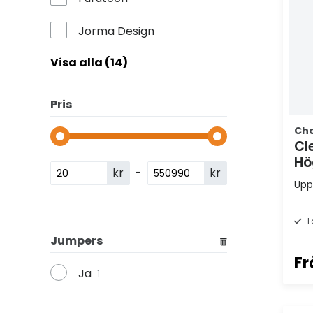
Jorma Design
Visa alla (14)
Pris
Ch
Cl
Hö
kr
-
kr
Upp
L
Jumpers
Fr
Ja
1