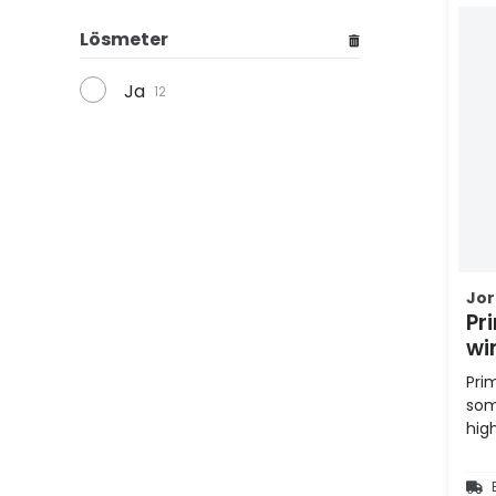
Lösmeter
Ja
12
Jor
Pr
wi
Pri
som
hig