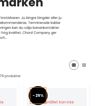
umärken
rstärkaren. Ju längre längder eller ju
r rekommenderas. Terminerade kablar
eringen kan du välja banankontakter
av hög kvalitet, Chord Company ger
ch...
t 79 produkter
- 25%
nte
Innehållet kan inte