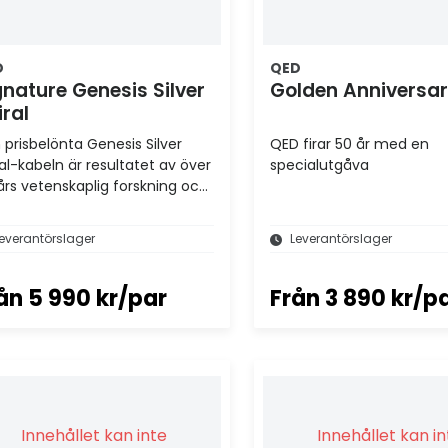
D
QED
gnature Genesis Silver
Golden Anniversa
iral
 prisbelönta Genesis Silver
QED firar 50 år med en
ral-kabeln är resultatet av över
specialutgåva
års vetenskaplig forskning och
eckling av högtalarkablar
everantörslager
Leverantörslager
ån
5 990 kr/par
Från
3 890 kr/p
Innehållet kan inte
Innehållet kan i