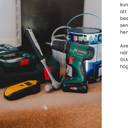
kun
att
bes
sen
hem
Axe
nät
GLM
hög