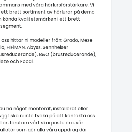
lsammans med våra hörlursförstärkare. Vi
 ett brett sortiment av hörlurar på demo
n kända kvalitetsmärken i ett brett
ssegment.
 oss hittar ni modeller från: Grado, Meze
io, HiFiMAN, Abyss, Sennheiser
usreducerande), B&O (brusreducerande),
eze och Focal.
l du ha något monterat, installerat eller
yggt ska ni inte tveka på att kontakta oss.
l är, förutom vårt skarpaste öra, vår
tallatör som gör alla våra uppdrag där