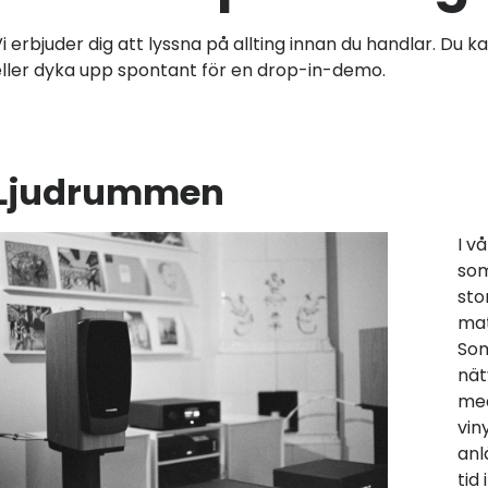
i erbjuder dig att lyssna på allting innan du handlar. Du 
eller dyka upp spontant för en drop-in-demo.
Ljudrummen
I v
som
sto
mat
Som
nät
med
vin
anl
tid