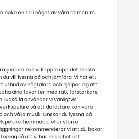
kan boka en tid i något av våra demorum,
åra ljudrum kan vi koppla upp det mesta
 du vill lyssna på och jämföra. Vi har ett
rt utbud av högtalare och hjälper dig att
cha dina favoriter med rätt förstärkare.
 ljudkälla använder vi vanligtvis
verkspelare så att du lättare kan vara
 och välja musik. Önskar du lyssna på
ylspelare, hemmabio eller större
äggningar rekommenderar vi att du bokar
 i förväg så att vi har möjlighet att