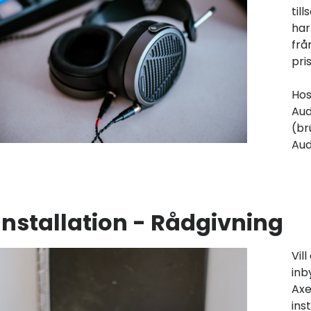
til
har
frå
pri
Hos
Aud
(br
Aud
Installation - Rådgivning
Vil
inb
Axe
ins