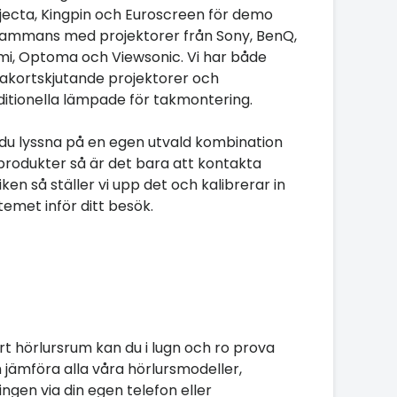
jecta, Kingpin och Euroscreen för demo
lsammans med projektorer från Sony, BenQ,
mi, Optoma och Viewsonic. Vi har både
rakortskjutande projektorer och
ditionella lämpade för takmontering.
l du lyssna på en egen utvald kombination
produkter så är det bara att kontakta
iken så ställer vi upp det och kalibrerar in
temet inför ditt besök.
årt hörlursrum kan du i lugn och ro prova
 jämföra alla våra hörlursmodeller,
ingen via din egen telefon eller