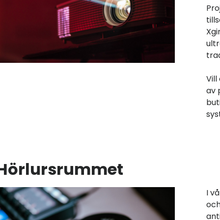
Pro
til
Xgi
ult
tra
Vil
av 
but
sys
Hörlursrummet
I v
och
ant