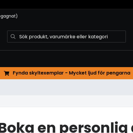
begagnat)
Fynda skyltexemplar - Mycket ljud för pengarna
Boka en personli