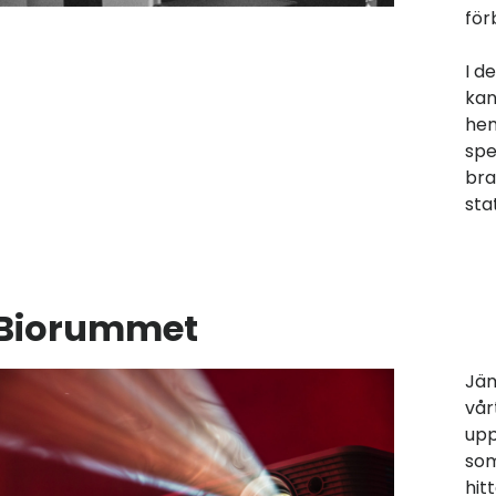
för
I d
kan
hem
spe
bra
sta
Biorummet
Jäm
vår
upp
som
hit