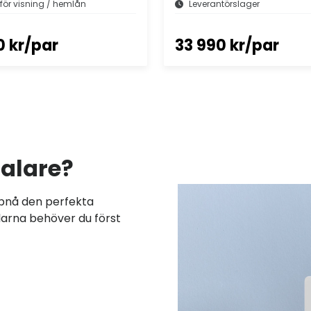
 för visning / hemlån
Leverantörslager
0 kr/par
33 990 kr/par
talare?
ppnå den perfekta
alarna behöver du först