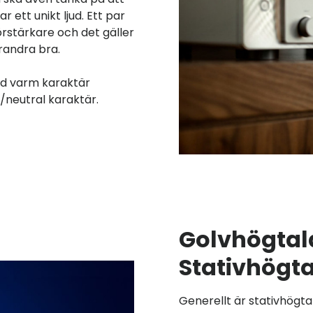
 ett unikt ljud. Ett par
rstärkare och det gäller
randra bra.
ed varm karaktär
/neutral karaktär.
Golvhögtala
Stativhögta
Generellt är stativhögt