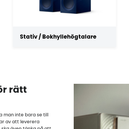
Stativ / Bokhyllehögtalare
ör rätt
man inte bara se till
r av att leverera
du ska även tänka på att