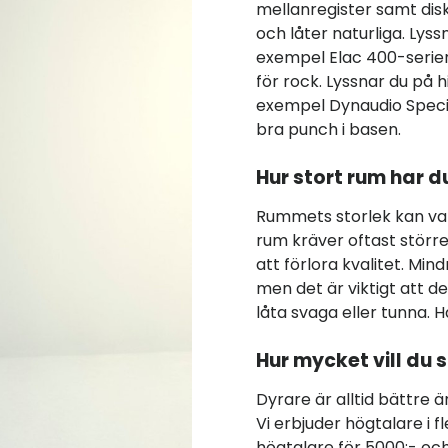
mellanregister samt dis
och låter naturliga. Lys
exempel Elac 400-serien,
för rock. Lyssnar du på h
exempel Dynaudio Special
bra punch i basen.
Hur stort rum har 
Rummets storlek kan var
rum kräver oftast större
att förlora kvalitet. Mi
men det är viktigt att de 
låta svaga eller tunna. H
Hur mycket vill du
Dyrare är alltid bättre är
Vi erbjuder högtalare i f
högtalare för 5000:- och