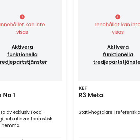
Innehållet kan inte
Innehållet kan int
visas
visas
Aktivera
Aktivera
funktionella
funktionella
redjepartstjänster
tredjepartstjänst
KEF
 No 1
R3 Meta
tta av exklusiv Focal-
Stativhögtalare i referenskl
gi och utlovar fantastisk
ng hemma.