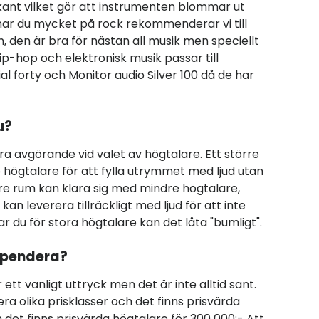
kant vilket gör att instrumenten blommar ut
snar du mycket på rock rekommenderar vi till
 den är bra för nästan all musik men speciellt
ip-hop och elektronisk musik passar till
 forty och Monitor audio Silver 100 då de har
du?
a avgörande vid valet av högtalare. Ett större
 högtalare för att fylla utrymmet med ljud utan
ndre rum kan klara sig med mindre högtalare,
kan leverera tillräckligt med ljud för att inte
ar du för stora högtalare kan det låta "bumligt".
 spendera?
 ett vanligt uttryck men det är inte alltid sant.
lera olika prisklasser och det finns prisvärda
 det finns prisvärda högtalare för 300 000:- Att