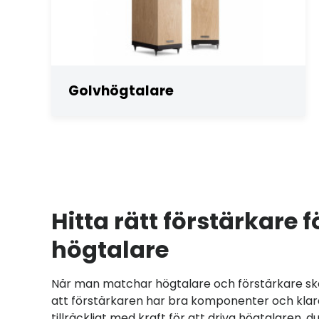
Golvhögtalare
Hitta rätt förstärkare f
högtalare
När man matchar högtalare och förstärkare ska 
att förstärkaren har bra komponenter och klara
tillräckligt med kraft för att driva högtalaren, 