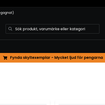
begagnat)
Fynda skyltexemplar - Mycket ljud för pengarna