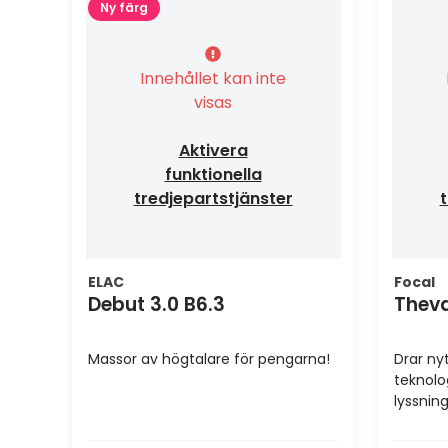
Ny färg
Innehållet kan inte
visas
Aktivera
funktionella
tredjepartstjänster
t
ELAC
Focal
Debut 3.0 B6.3
Theva
Massor av högtalare för pengarna!
Drar ny
teknolo
lyssni