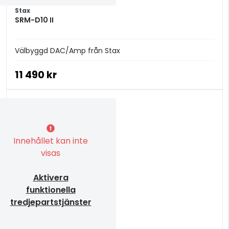
Stax
SRM-D10 II
Välbyggd DAC/Amp från Stax
11 490 kr
Innehållet kan inte
visas
Aktivera
funktionella
tredjepartstjänster