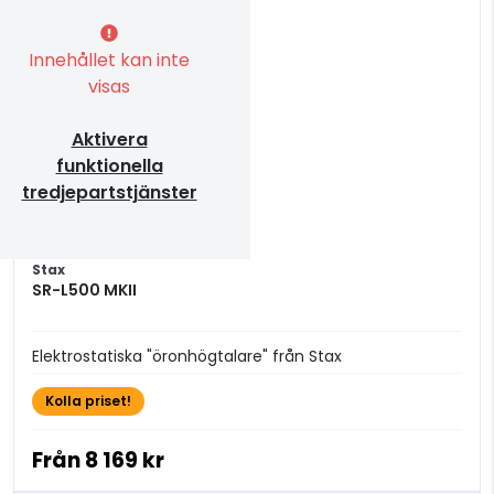
Innehållet kan inte
visas
Aktivera
funktionella
tredjepartstjänster
Stax
SR-L500 MKII
Elektrostatiska "öronhögtalare" från Stax
Kolla priset!
Från
8 169 kr