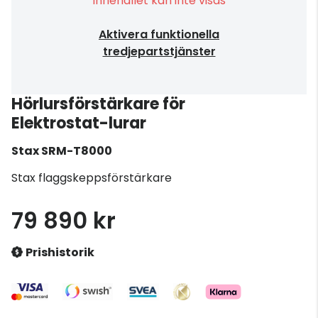
Innehållet kan inte visas
Aktivera funktionella
tredjepartstjänster
Hörlursförstärkare för
Elektrostat-lurar
Stax
SRM-T8000
Stax flaggskeppsförstärkare
79 890 kr
Prishistorik