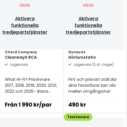
visas
visas
Aktivera
Aktivera
funktionella
funktionella
tredjepartstjänster
tredjepartstjänster
Chord Company
Dynavox
ClearwayX RCA
Hörlursstativ
Lagervara
Lagervara (2 st. i lager)
What Hi-Fi? Prisvinnare
Fint och prisvärt ställ där
2017, 2018, 2019, 2020, 2021,
dina favoritlurar kan vila
2022 och 2025– Bästa
mellan omgångarna!
analoga signalkabeln för
£100+.
Från
1 990 kr/par
490 kr
Testvinnare