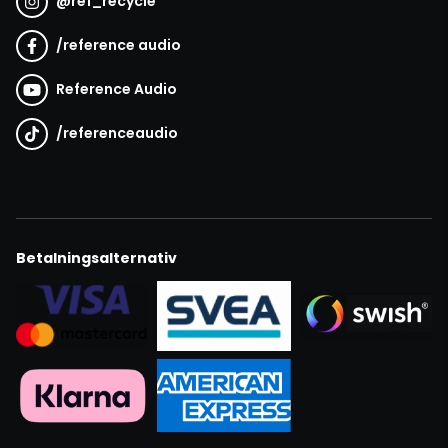
@
ref_recycle
/
reference audio
Reference Audio
/
referenceaudio
Betalningsalternativ