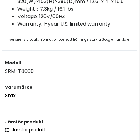
320(W)×103(H)×395(D)mm / 12.6" x 4" x 15.6"
Weight：7.3kg / 16.1 lbs
Voltage: 120V/60HZ
Warranty: 1-year U.S. limited warranty
Tillverkarens produktinformation översatt från Engelska via Google Translate
Modell
SRM-T8000
Varumärke
Stax
Jämför produkt
Jämför produkt