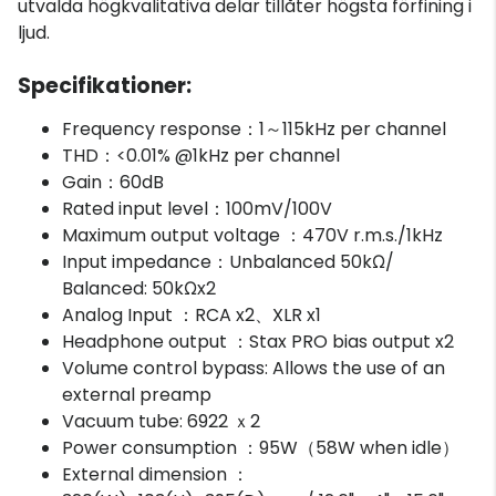
utvalda högkvalitativa delar tillåter högsta förfining i
ljud.
Specifikationer:
Frequency response：1～115kHz per channel
THD：<0.01% @1kHz per channel
Gain：60dB
Rated input level：100mV/100V
Maximum output voltage ：470V r.m.s./1kHz
Input impedance：Unbalanced 50kΩ/
Balanced: 50kΩx2
Analog Input ：RCA x2、XLR x1
Headphone output ：Stax PRO bias output x2
Volume control bypass: Allows the use of an
external preamp
Vacuum tube: 6922 ｘ2
Power consumption ：95W（58W when idle）
External dimension ：