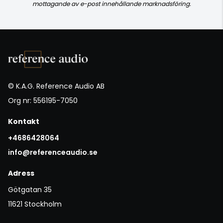
mottagande av e-post innehållande marknadsföring.
© K.A.G. Reference Audio AB
Org nr: 556195-7050
Kontakt
+4686428064
info@referenceaudio.se
Adress
Götgatan 35
11621 Stockholm