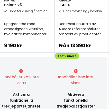
IsoTek
Audeze
Polaris V5
LCD-X
Finns för visning / hemlån
Finns för visning / hemlån
Uppgraderad med
Den mest neutrala av
omdesignade kretskort,
Audeze referenshörlurar -
nya bättre komponenter
omtyckt av producenter
och högre kopparhalt.
och ljudtekniker
9 190 kr
Från
13 890 kr
Testvinnare
Innehållet kan inte
Innehållet kan inte
visas
visas
Aktivera
Aktivera
funktionella
funktionella
tredjepartstjänster
tredjepartstjänster