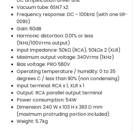
DC amplification driver unit
Vacuum tube: 6SN7 x2
Frequency response: DC – 100kHz (with one SR-
009S)
Gain: 60dB
Harmonic distortion: 0.01% or less
(1kHz/100Vrms output)
Input impedance: 50kΩ (RCA), 50kΩx 2 (XLR)
Maximum output voltage: 340Vrms (1kHz)
Bias voltage: PRO 580V
Operating temperature / humidity: 0 to 35
degrees C / less than 90% (non condensing)
Input terminal: RCA x 1, XLR x 1
Output: RCA parallel output terminal
Power consumption: 54W
Dimension: 240 W x 103 H x 393 D mm
(maximum protruding portion included)
Weight: 5.7kg