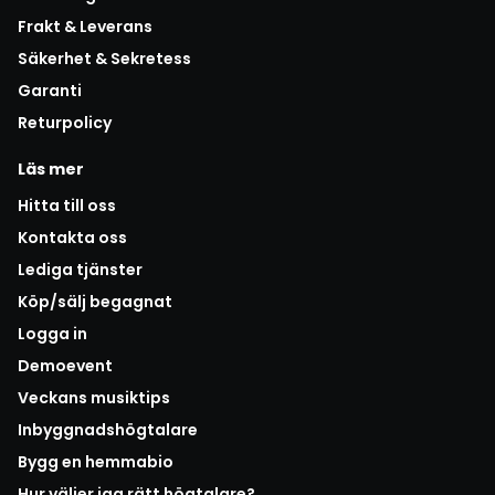
Frakt & Leverans
Säkerhet & Sekretess
Garanti
Returpolicy
Läs mer
Hitta till oss
Kontakta oss
Lediga tjänster
Köp/sälj begagnat
Logga in
Demoevent
Veckans musiktips
Inbyggnadshögtalare
Bygg en hemmabio
Hur väljer jag rätt högtalare?