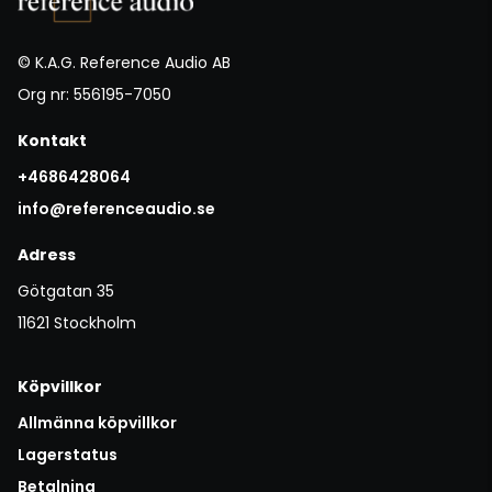
© K.A.G. Reference Audio AB
Org nr: 556195-7050
Kontakt
+4686428064
info@referenceaudio.se
Adress
Götgatan 35
11621 Stockholm
Köpvillkor
Allmänna köpvillkor
Lagerstatus
Betalning