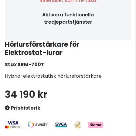
Innehållet kan inte visas
Aktivera funktionella
tredjepartstjänster
Hörlursförstärkare för
Elektrostat-lurar
Stax
SRM-700T
Hybrid-elektrostatisk hörlursförstärkare
34 190 kr
Prishistorik