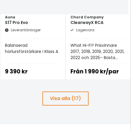
Aune
Chord Company
S17 Pro Evo
ClearwayX RCA
Leverantörslager
Lagervara
Balanserad
What Hi-Fi? Prisvinnare
hörlursförstärkare i Klass A
2017, 2018, 2019, 2020, 2021,
2022 och 2025– Bästa
analoga signalkabeln för
£100+.
9 390 kr
Från
1 990 kr/par
Visa alla (17)