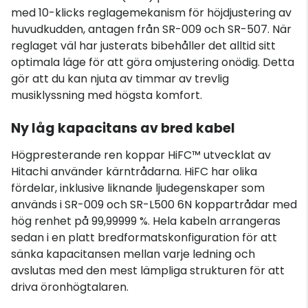
med 10-klicks reglagemekanism för höjdjustering av
huvudkudden, antagen från SR-009 och SR-507. När
reglaget väl har justerats bibehåller det alltid sitt
optimala läge för att göra omjustering onödig. Detta
gör att du kan njuta av timmar av trevlig
musiklyssning med högsta komfort.
Ny låg kapacitans av bred kabel
Högpresterande ren koppar HiFC™ utvecklat av
Hitachi använder kärntrådarna. HiFC har olika
fördelar, inklusive liknande ljudegenskaper som
används i SR-009 och SR-L500 6N koppartrådar med
hög renhet på 99,99999 %. Hela kabeln arrangeras
sedan i en platt bredformatskonfiguration för att
sänka kapacitansen mellan varje ledning och
avslutas med den mest lämpliga strukturen för att
driva öronhögtalaren.