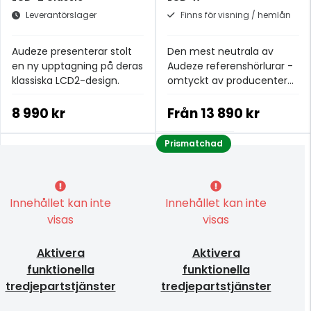
Leverantörslager
Finns för visning / hemlån
Audeze presenterar stolt
Den mest neutrala av
en ny upptagning på deras
Audeze referenshörlurar -
klassiska LCD2-design.
omtyckt av producenter
och ljudtekniker
8 990 kr
Från
13 890 kr
Prismatchad
Innehållet kan inte
Innehållet kan inte
visas
visas
Aktivera
Aktivera
funktionella
funktionella
tredjepartstjänster
tredjepartstjänster