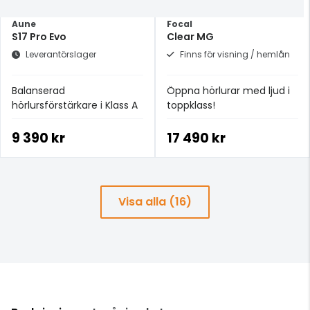
Aune
Focal
S17 Pro Evo
Clear MG
Leverantörslager
Finns för visning / hemlån
Balanserad
Öppna hörlurar med ljud i
hörlursförstärkare i Klass A
toppklass!
9 390 kr
17 490 kr
Visa alla (16)