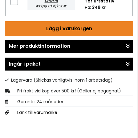
Hörlursstativ
Aktivera
tredjepartstjänster
+ 2 349 kr
Lägg i varukorgen
Mer produktinformation
Gå till kassan
Ingår i paket
Lagervara
(Skickas vanligtvis inom 1 arbetsdag)
Fri frakt vid köp över 500 kr! (Gäller ej begagnat)
Garanti i 24 månader
Länk till varumärke