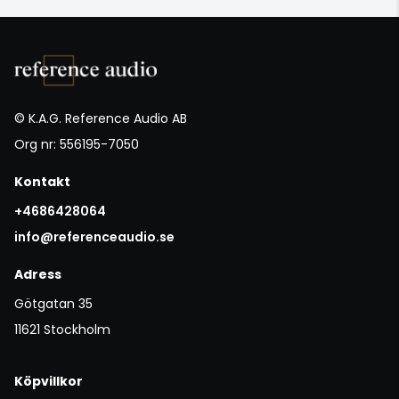
© K.A.G. Reference Audio AB
Org nr: 556195-7050
Kontakt
+4686428064
info@referenceaudio.se
Adress
Götgatan 35
11621 Stockholm
Köpvillkor