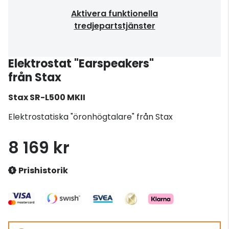
Aktivera funktionella
tredjepartstjänster
Elektrostat "Earspeakers"
från Stax
Stax
SR-L500 MKII
Elektrostatiska "öronhögtalare" från Stax
8 169 kr
Prishistorik