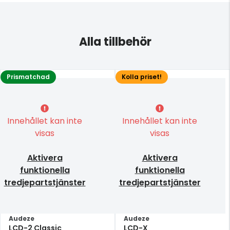
Alla tillbehör
Prismatchad
Kolla priset!
Innehållet kan inte
Innehållet kan inte
visas
visas
Aktivera
Aktivera
funktionella
funktionella
tredjepartstjänster
tredjepartstjänster
Audeze
Audeze
LCD-2 Classic
LCD-X