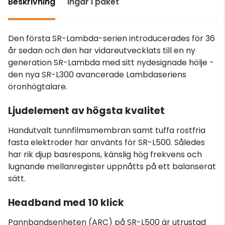
Beskrivning
Ingår i paket
Den första SR-Lambda-serien introducerades för 36
år sedan och den har vidareutvecklats till en ny
generation SR-Lambda med sitt nydesignade hölje -
den nya SR-L300 avancerade Lambdaseriens
öronhögtalare.
Ljudelement av högsta kvalitet
Handutvalt tunnfilmsmembran samt tuffa rostfria
fasta elektroder har använts för SR-L500. Således
har rik djup basrespons, känslig hög frekvens och
lugnande mellanregister uppnåtts på ett balanserat
sätt.
Headband med 10 klick
Pannbandsenheten (ARC) på SR-L500 är utrustad