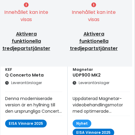
Innehållet kan inte
Innehållet kan inte
visas
visas
Aktivera
Aktivera
funktionella
funktionella
tredjepartstjänster
tredjepartstjänster
KEF
Magnetar
Q Concerto Meta
UDP900 MK2
Leverantörslager
Leverantörslager
Denna moderniserade
Uppdaterad Magnetar-
version är en hyllning till
videobehandlingsmotor
den ursprungliga Concerto
med optimerade
från 1969
funktioner för färg,
EISA Vinnare 2025
kontrast, ljusstyrka och
Nyhet
brusreducering.
EISA Vinnare 2025