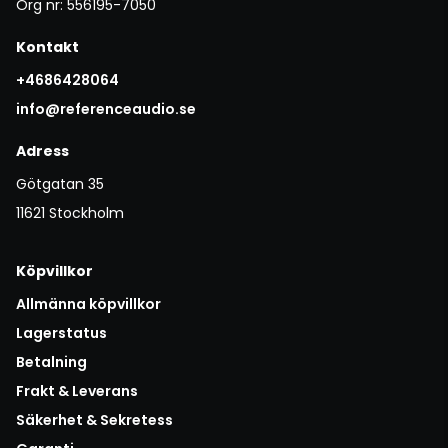
Org nr: 556195-7050
Kontakt
+4686428064
info@referenceaudio.se
Adress
Götgatan 35
11621 Stockholm
Köpvillkor
Allmänna köpvillkor
Lagerstatus
Betalning
Frakt & Leverans
Säkerhet & Sekretess