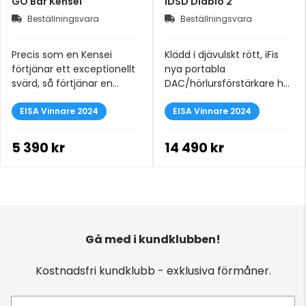
GO Bar Kensei
iDSD Diablo 2
Beställningsvara
Beställningsvara
Precis som en Kensei
Klädd i djävulskt rött, iFis
förtjänar ett exceptionellt
nya portabla
svärd, så förtjänar en
DAC/hörlursförstärkare har
audiofil en exceptionell
en extremt kraftfull motor
DAC.
EISA Vinnare 2024
under huven.
EISA Vinnare 2024
5 390 kr
14 490 kr
Gå med i kundklubben!
Kostnadsfri kundklubb - exklusiva förmåner.