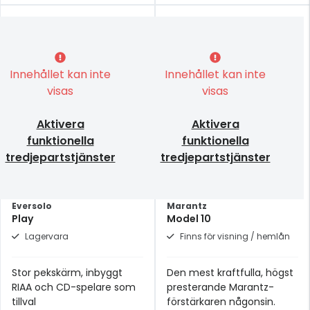
Innehållet kan inte
Innehållet kan inte
visas
visas
Aktivera
Aktivera
funktionella
funktionella
tredjepartstjänster
tredjepartstjänster
Eversolo
Marantz
Play
Model 10
Lagervara
Finns för visning / hemlån
Stor pekskärm, inbyggt
Den mest kraftfulla, högst
RIAA och CD-spelare som
presterande Marantz-
tillval
förstärkaren någonsin.