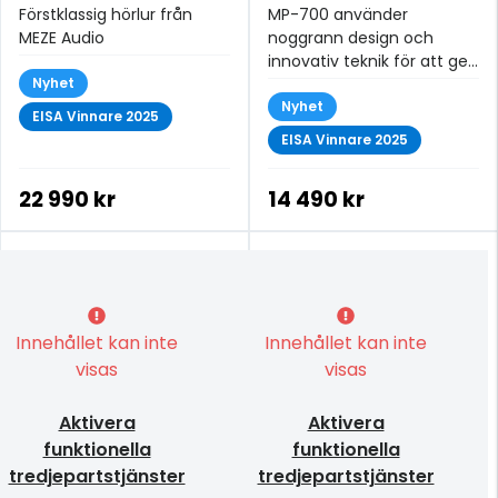
Förstklassig hörlur från
MP-700 använder
MEZE Audio
noggrann design och
innovativ teknik för att ge
Nyhet
en oöverträffad
upplevelse för alla
Nyhet
EISA Vinnare 2025
musikälskare.
EISA Vinnare 2025
22 990 kr
14 490 kr
Innehållet kan inte
Innehållet kan inte
visas
visas
Aktivera
Aktivera
funktionella
funktionella
tredjepartstjänster
tredjepartstjänster