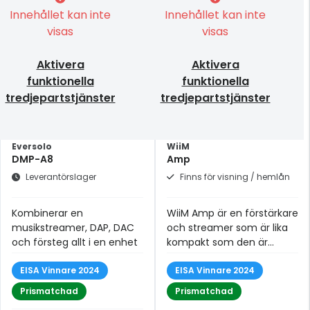
Innehållet kan inte
Innehållet kan inte
visas
visas
Aktivera
Aktivera
funktionella
funktionella
tredjepartstjänster
tredjepartstjänster
Eversolo
WiiM
DMP-A8
Amp
Leverantörslager
Finns för visning / hemlån
Kombinerar en
WiiM Amp är en förstärkare
musikstreamer, DAP, DAC
och streamer som är lika
och försteg allt i en enhet
kompakt som den är
mångsidig och
EISA Vinnare 2024
högpresterande!
EISA Vinnare 2024
Prismatchad
Prismatchad