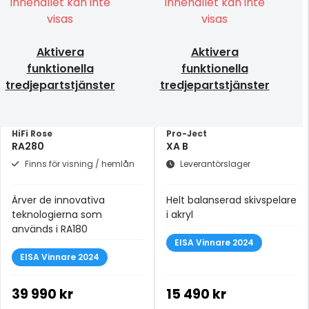
Innehållet kan inte
Innehållet kan inte
visas
visas
Aktivera
Aktivera
funktionella
funktionella
tredjepartstjänster
tredjepartstjänster
HiFi Rose
Pro-Ject
RA280
XA B
Finns för visning / hemlån
Leverantörslager
Ärver de innovativa
Helt balanserad skivspelare
teknologierna som
i akryl
används i RA180
EISA Vinnare 2024
EISA Vinnare 2024
39 990 kr
15 490 kr