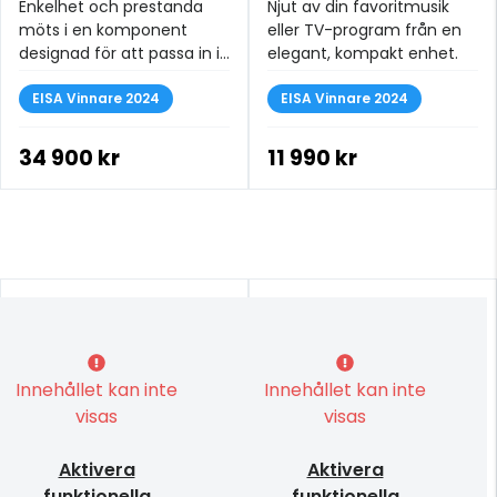
Enkelhet och prestanda
Njut av din favoritmusik
möts i en komponent
eller TV-program från en
designad för att passa in i
elegant, kompakt enhet.
din livsstil och lyfta din
upplevelse.
EISA Vinnare 2024
EISA Vinnare 2024
34 900 kr
11 990 kr
Innehållet kan inte
Innehållet kan inte
visas
visas
Aktivera
Aktivera
funktionella
funktionella