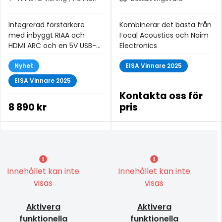
Integrerad förstärkare
Kombinerar det bästa från
med inbyggt RIAA och
Focal Acoustics och Naim
HDMI ARC och en 5V USB-
Electronics
C-utgång som ger ren
högkvalitativ ström för en
Nyhet
EISA Vinnare 2025
extern streamer
EISA Vinnare 2025
Kontakta oss för
8 890 kr
pris
Innehållet kan inte
Innehållet kan inte
visas
visas
Aktivera
Aktivera
funktionella
funktionella