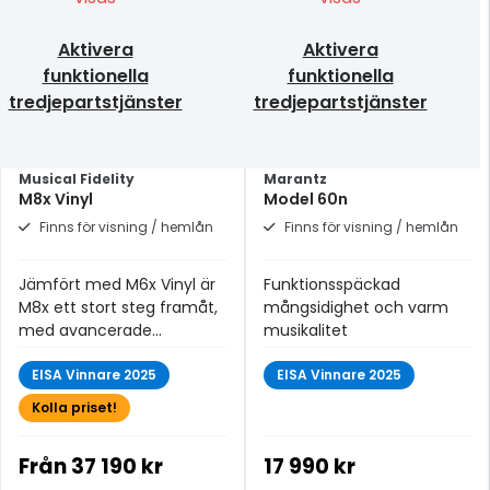
Aktivera
Aktivera
funktionella
funktionella
tredjepartstjänster
tredjepartstjänster
Musical Fidelity
Marantz
M8x Vinyl
Model 60n
Finns för visning / hemlån
Finns för visning / hemlån
Jämfört med M6x Vinyl är
Funktionsspäckad
M8x ett stort steg framåt,
mångsidighet och varm
med avancerade
musikalitet
designinnovationer som
lyfter ljudet till en ny nivå.
EISA Vinnare 2025
EISA Vinnare 2025
Kolla priset!
Från
37 190 kr
17 990 kr