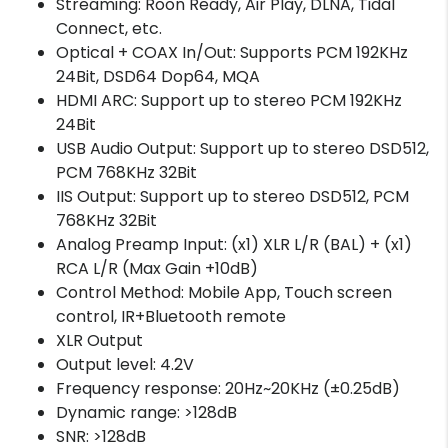
Streaming: Roon Ready, Air Play, DLNA, Tidal
Connect, etc.
Optical + COAX In/Out: Supports PCM 192KHz
24Bit, DSD64 Dop64, MQA
HDMI ARC: Support up to stereo PCM 192KHz
24Bit
USB Audio Output: Support up to stereo DSD512,
PCM 768KHz 32Bit
IIS Output: Support up to stereo DSD512, PCM
768KHz 32Bit
Analog Preamp Input: (x1) XLR L/R (BAL) + (x1)
RCA L/R (Max Gain +10dB)
Control Method: Mobile App, Touch screen
control, IR+Bluetooth remote
XLR Output
Output level: 4.2V
Frequency response: 20Hz~20KHz (±0.25dB)
Dynamic range: >128dB
SNR: >128dB