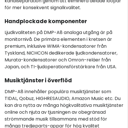
kanalseparation genom att eliminera delade loopar
för mer konsekvent signalkvalitet.
Handplockade komponenter
Ljudkvaliteten på DMP-A8 analoga utgång är på
monitornivå. De primära elementen i kretsen är
premium, inklusive WIMA-kondensatorer från
Tyskland, NICHCON dedikerade ljudkondensatorer,
Murata-kondensatorer och Omron-reläer från
Japan, och TI-ljudoperationsförstärkare från USA.
Musiktjänster i överflöd
DMP-A8 innehåller populära musiktjänster som
TIDAL, Qobuz, HIGHRESAUDIO, Amazon Music etc. Du
kan dra nytta av många högkvalitativa musiktjänster
online och njuta av tjusningen av obegränsad
strömmande musik tillsammans med stöd för
många tredjeparts-appar för hög kvalitet