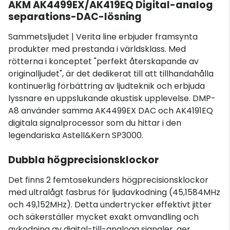
AKM AK4499EX/AK419EQ Digital-analog
separations-DAC-lösning
Sammetsljudet | Verita line erbjuder framsynta
produkter med prestanda i världsklass. Med
rötterna i konceptet "perfekt återskapande av
originalljudet", är det dedikerat till att tillhandahålla
kontinuerlig förbättring av ljudteknik och erbjuda
lyssnare en uppslukande akustisk upplevelse. DMP-
A8 använder samma AK4499EX DAC och AK4191EQ
digitala signalprocessor som du hittar i den
legendariska Astell&Kern SP3000.
Dubbla högprecisionsklockor
Det finns 2 femtosekunders högprecisionsklockor
med ultralågt fasbrus för ljudavkodning (45,1584MHz
och 49,152MHz). Detta undertrycker effektivt jitter
och säkerställer mycket exakt omvandling och
avkodning av digital-till-analoga signaler, ger