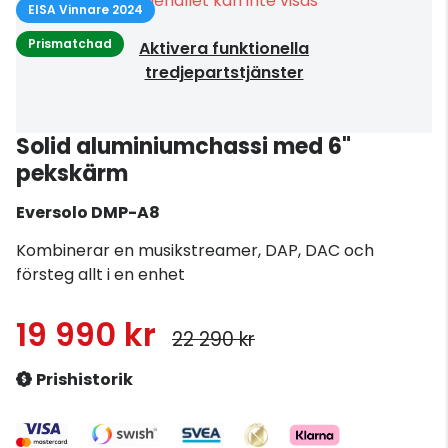
Innehållet kan inte visas
EISA Vinnare 2024
Prismatchad
Aktivera funktionella
tredjepartstjänster
Solid aluminiumchassi med 6"
pekskärm
Eversolo
DMP-A8
Kombinerar en musikstreamer, DAP, DAC och
försteg allt i en enhet
19 990 kr
22 290 kr
Prishistorik