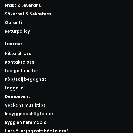
Frakt & Leverans
Säkerhet & Sekretess
Garanti
Returpolicy
Läs mer
Hitta till oss
Kontakta oss
Lediga tjänster
Köp/sälj begagnat
Logga in
Demoevent
Veckans musiktips
Inbyggnadshögtalare
Bygg en hemmabio
Hur väljer jag rätt högtalare?