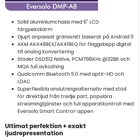
Solid aluminiumchassi med 6" LCD
färgpekskärm
Djupt anpassat gränssnitt baserat på Android 11
AKM AK4499EX/AK419EQ för flaggskepp digital
till analog konvertering
Stöder DSD512 Native, PCM768KHz @32Bit och
MQA full avkodning
Qualcomm Bluetooth 5.0 med aptX-HD och
LDAC
Superflexibla anslutningsalternativ med stöd
för direktljud från tredje part, populära
streamingtjänster och full apparatkontroll med
Eversolo Smart Control-appen
Ultimat perfektion + exakt
ljudrepresentation