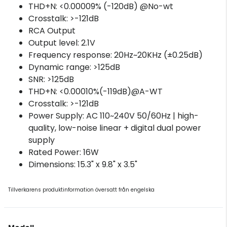
THD+N: <0.00009% (-120dB) @No-wt
Crosstalk: >-121dB
RCA Output
Output level: 2.1V
Frequency response: 20Hz~20KHz (±0.25dB)
Dynamic range: >125dB
SNR: >125dB
THD+N: <0.00010%(-119dB)@A-WT
Crosstalk: >-121dB
Power Supply: AC 110~240V 50/60Hz | high-
quality, low-noise linear + digital dual power
supply
Rated Power: 16W
Dimensions: 15.3" x 9.8" x 3.5"
Tillverkarens produktinformation översatt från engelska