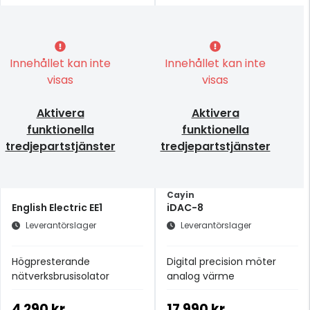
Innehållet kan inte
Innehållet kan inte
visas
visas
Aktivera
Aktivera
funktionella
funktionella
tredjepartstjänster
tredjepartstjänster
Cayin
English Electric EE1
iDAC-8
Leverantörslager
Leverantörslager
Högpresterande
Digital precision möter
nätverksbrusisolator
analog värme
4 290 kr
17 990 kr