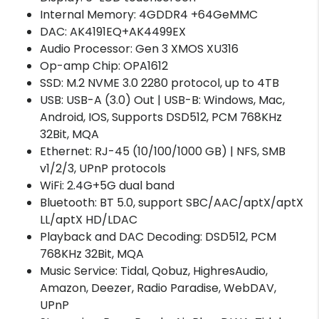
Internal Memory: 4GDDR4 +64GeMMC
DAC: AK4191EQ+AK4499EX
Audio Processor: Gen 3 XMOS XU316
Op-amp Chip: OPA1612
SSD: M.2 NVME 3.0 2280 protocol, up to 4TB
USB: USB-A (3.0) Out | USB-B: Windows, Mac,
Android, IOS, Supports DSD512, PCM 768KHz
32Bit, MQA
Ethernet: RJ-45 (10/100/1000 GB) | NFS, SMB
v1/2/3, UPnP protocols
WiFi: 2.4G+5G dual band
Bluetooth: BT 5.0, support SBC/AAC/aptX/aptX
LL/aptX HD/LDAC
Playback and DAC Decoding: DSD512, PCM
768KHz 32Bit, MQA
Music Service: Tidal, Qobuz, HighresAudio,
Amazon, Deezer, Radio Paradise, WebDAV,
UPnP