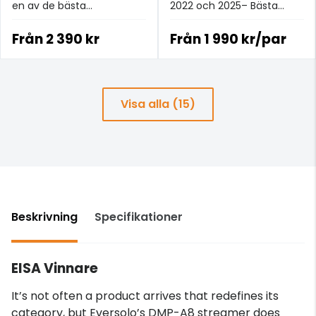
en av de bästa
2022 och 2025– Bästa
strömkablarna i
analoga signalkabeln för
prisklassen.
£100+.
Från
2 390 kr
Från
1 990 kr/par
Visa alla (15)
Beskrivning
Specifikationer
EISA Vinnare
It’s not often a product arrives that redefines its
category, but Eversolo’s DMP-A8 streamer does