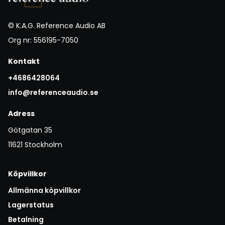
© K.A.G. Reference Audio AB
Org nr: 556195-7050
Kontakt
+4686428064
info@referenceaudio.se
Adress
Götgatan 35
11621 Stockholm
Köpvillkor
Allmänna köpvillkor
Lagerstatus
Betalning