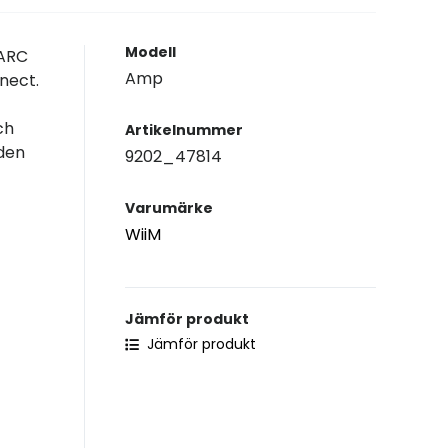
Modell
 ARC
Amp
nect.
ch
Artikelnummer
lden
9202_47814
Varumärke
WiiM
Jämför produkt
Jämför produkt