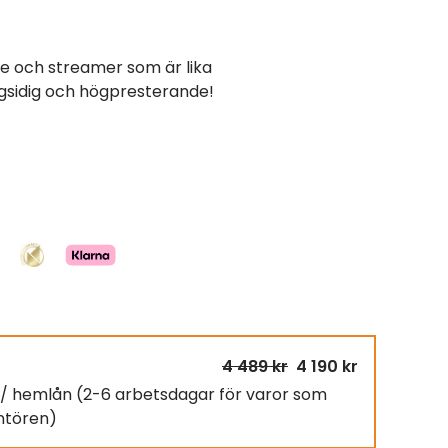
e och streamer som är lika
sidig och högpresterande!
4 489 kr
4 190 kr
g / hemlån
(2-6 arbetsdagar för varor som
antören)