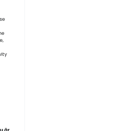
use
he
e,
ity
u är