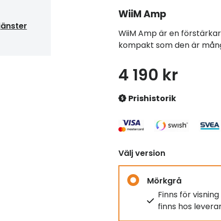
WiiM
Amp
jänster
WiiM Amp är en förstärkar
kompakt som den är mång
4 190 kr
Prishistorik
Välj version
Mörkgrå
Finns för visnin
finns hos lever