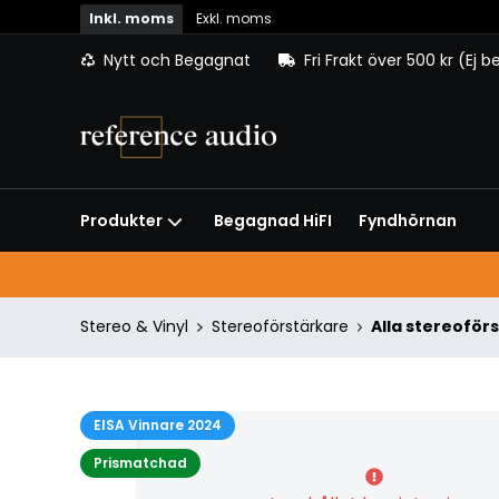
Inkl. moms
Exkl. moms
Nytt och Begagnat
Fri Frakt över 500 kr (Ej 
Begagnad HiFI
Fyndhörnan
Produkter
Stereo & Vinyl
Stereoförstärkare
Alla stereoför
EISA Vinnare 2024
Prismatchad