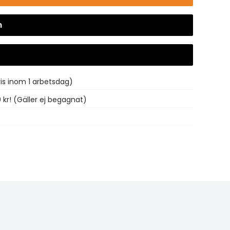
n
Gå till kassan
vis inom 1 arbetsdag)
0 kr! (Gäller ej begagnat)