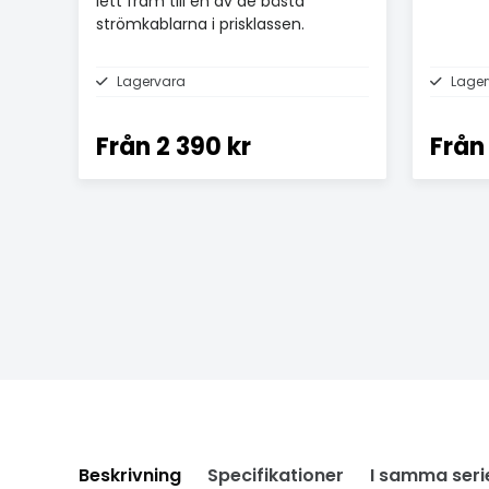
lett fram till en av de bästa
strömkablarna i prisklassen.
Lagervara
Lager
Från
2 390 kr
Från
Beskrivning
Specifikationer
I samma seri