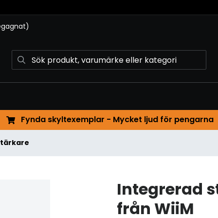
begagnat)
Fynda skyltexemplar - Mycket ljud för pengarna
stärkare
Integrerad 
från WiiM