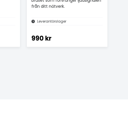
bruset som förvränger ljudsignalen
från ditt nätverk.
Leverantörslager
990 kr