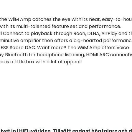
, the WiiM Amp catches the eye with its neat, easy-to-ho
with its multi-talented feature set and performance.
dal Connect to playback through Roon, DLNA, AirPlay and t
minutive amplifier then offers a big-hearted performanc
 ESS Sabre DAC. Want more? The WiiM Amp offers voice
ay Bluetooth for headphone listening, HDMI ARC connectiv
s is a little box with a lot of appeal!
vet in i HiFi-världen. Tillsätt endast högtalare och d