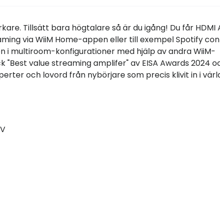
are. Tillsätt bara högtalare så är du igång! Du får HDMI
eaming via WiiM Home-appen eller till exempel Spotify con
den i multiroom-konfigurationer med hjälp av andra WiiM-
ick "Best value streaming amplifer" av EISA Awards 2024 o
erter och lovord från nybörjare som precis klivit in i vär
TV