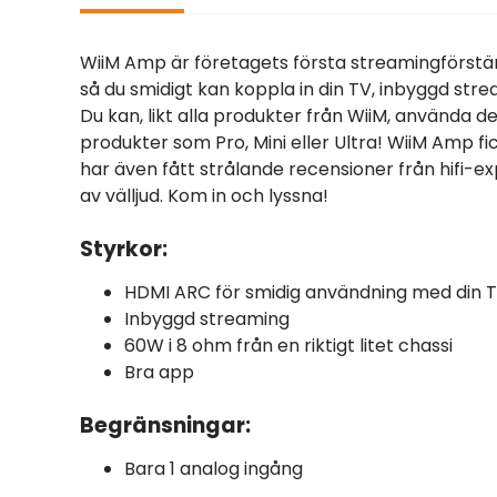
WiiM Amp är företagets första streamingförstärk
så du smidigt kan koppla in din TV, inbyggd str
Du kan, likt alla produkter från WiiM, använda 
produkter som Pro, Mini eller Ultra! WiiM Amp f
har även fått strålande recensioner från hifi-exp
av välljud. Kom in och lyssna!
Styrkor:
HDMI ARC för smidig användning med din 
Inbyggd streaming
60W i 8 ohm från en riktigt litet chassi
Bra app
Begränsningar:
Bara 1 analog ingång