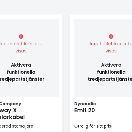
Innehållet kan inte
Innehållet kan int
visas
visas
Aktivera
Aktivera
funktionella
funktionella
redjepartstjänster
tredjepartstjänst
 Company
Dynaudio
rway X
Emit 20
larkabel
erad storsäljare!
Otrolig för sitt pris!