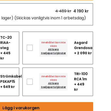
4 489 kr
4 190 kr
i lager)
(Skickas vanligtvis inom 1 arbetsdag)
TC-20
RIAA-
Asgard
Innehållet kan inte
visas
steg
Grendosa
Aktivera
+ 445
+ 2 090 kr
tredjepartstjänster
kr
TRI-100
Strömkabel
Innehållet kan inte
RCA 1m
visas
PSKAP15
Aktivera
+ 449
+ 649 kr
tredjepartstjänster
kr
Lägg i varukorgen