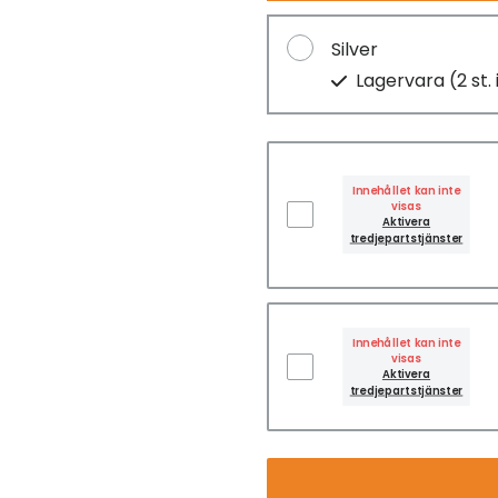
Silver
Lagervara (2 st. 
Innehållet kan inte
visas
Aktivera
tredjepartstjänster
Innehållet kan inte
visas
Aktivera
tredjepartstjänster