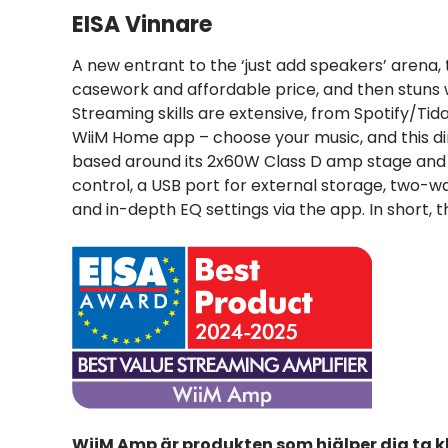
EISA Vinnare
A new entrant to the ‘just add speakers’ arena
casework and affordable price, and then stuns 
Streaming skills are extensive, from Spotify/Ti
WiiM Home app – choose your music, and this di
based around its 2x60W Class D amp stage and
control, a USB port for external storage, two-w
and in-depth EQ settings via the app. In short, thi
WiiM Amp är produkten som hjälper dig ta kli