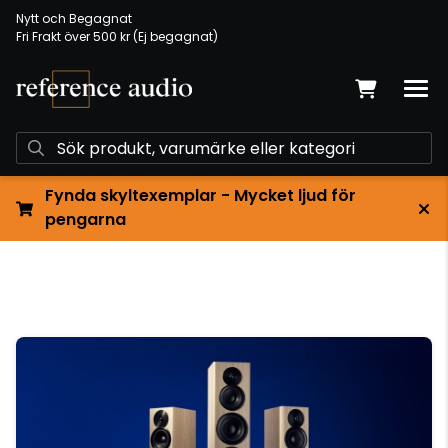
Nytt och Begagnat
Fri Frakt över 500 kr (Ej begagnat)
Fynda skyltexemplar - Mycket ljud för
pengarna