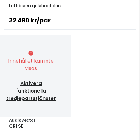
Lättdriven golvhögtalare
32 490 kr/par
Innehållet kan inte
visas
Aktivera
funktionella
tredjepartstjänster
Audiovector
QR1 SE