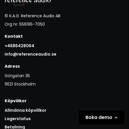
© K.A.G. Reference Audio AB
Org nr: 556195-7050
Kontakt
+4686428064
info@referenceaudio.se
Adress
Götgatan 35
11621 Stockholm
Köpvillkor
Allmänna köpvillkor
Boka demo
Lagerstatus
Betalning