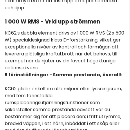
ökar utflykten för att låsa upp exceptionell effekt
och djup.
1 000 W RMS - Vrid upp strömmen
KC62:s dubbla element drivs av 1 000 W RMS (2 x 500
W) specialdesignad klass D-förstärkning, vilket ger
exceptionella nivåer av kontroll och förmågan att
leverera plötsliga kraftutbrott när det behövs, till
exempel när du njuter av din favorit högoktaniga
actionsekvens.
5 förinställningar - Samma prestanda, överallt
KC62 glider enkelt in i alla miljöer eller lyssningsrum,
med fem förinställda
rumsplaceringsutjämningsfunktioner som
säkerställer samma prestanda oavsett var du
bestämmer dig för att placera den; i fritt utrymme,
bredvid väggen, i ett hörn, inbäddat i ett skåp eller