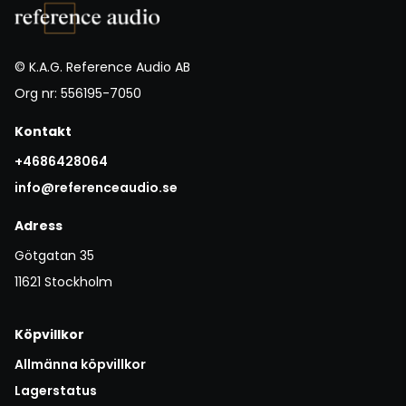
© K.A.G. Reference Audio AB
Org nr: 556195-7050
Kontakt
+4686428064
info@referenceaudio.se
Adress
Götgatan 35
11621 Stockholm
Köpvillkor
Allmänna köpvillkor
Lagerstatus