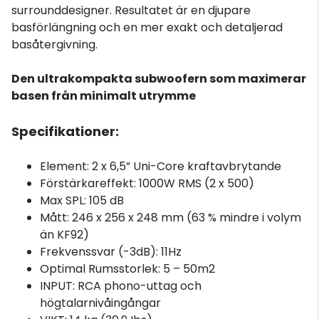
surrounddesigner. Resultatet är en djupare
basförlängning och en mer exakt och detaljerad
basåtergivning.
Den ultrakompakta subwoofern som maximerar
basen från minimalt utrymme
Specifikationer:
Element: 2 x 6,5” Uni-Core kraftavbrytande
Förstärkareffekt: 1000W RMS (2 x 500)
Max SPL: 105 dB
Mått: 246 x 256 x 248 mm (63 % mindre i volym
än KF92)
Frekvenssvar (-3dB): 11Hz
Optimal Rumsstorlek: 5 – 50m2
INPUT: RCA phono-uttag och
högtalarnivåingångar