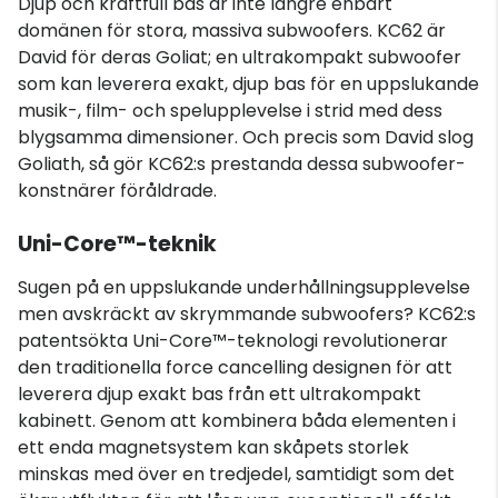
Djup och kraftfull bas är inte längre enbart
domänen för stora, massiva subwoofers. KC62 är
David för deras Goliat; en ultrakompakt subwoofer
som kan leverera exakt, djup bas för en uppslukande
musik-, film- och spelupplevelse i strid med dess
blygsamma dimensioner. Och precis som David slog
Goliath, så gör KC62:s prestanda dessa subwoofer-
konstnärer föråldrade.
Uni-Core™-teknik
Sugen på en uppslukande underhållningsupplevelse
men avskräckt av skrymmande subwoofers? KC62:s
patentsökta Uni-Core™-teknologi revolutionerar
den traditionella force cancelling designen för att
leverera djup exakt bas från ett ultrakompakt
kabinett. Genom att kombinera båda elementen i
ett enda magnetsystem kan skåpets storlek
minskas med över en tredjedel, samtidigt som det