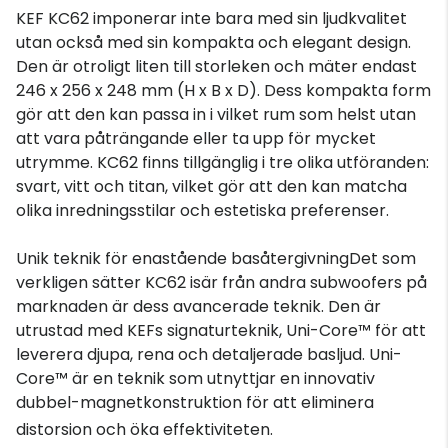
KEF KC62 imponerar inte bara med sin ljudkvalitet
utan också med sin kompakta och elegant design.
Den är otroligt liten till storleken och mäter endast
246 x 256 x 248 mm (H x B x D). Dess kompakta form
gör att den kan passa in i vilket rum som helst utan
att vara påträngande eller ta upp för mycket
utrymme. KC62 finns tillgänglig i tre olika utföranden:
svart, vitt och titan, vilket gör att den kan matcha
olika inredningsstilar och estetiska preferenser.
Unik teknik för enastående basåtergivningDet som
verkligen sätter KC62 isär från andra subwoofers på
marknaden är dess avancerade teknik. Den är
utrustad med KEFs signaturteknik, Uni-Core™ för att
leverera djupa, rena och detaljerade basljud. Uni-
Core™ är en teknik som utnyttjar en innovativ
dubbel-magnetkonstruktion för att eliminera
distorsion och öka effektiviteten.