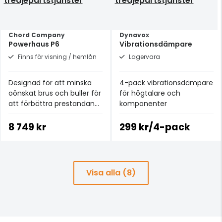
tredjepartstjänster
tredjepartstjänster
Chord Company
Dynavox
Powerhaus P6
Vibrationsdämpare
Finns för visning / hemlån
Lagervara
Designad för att minska
4-pack vibrationsdämpare
oönskat brus och buller för
för högtalare och
att förbättra prestandan
komponenter
hos ditt system
8 749 kr
299 kr/4-pack
Visa alla (8)