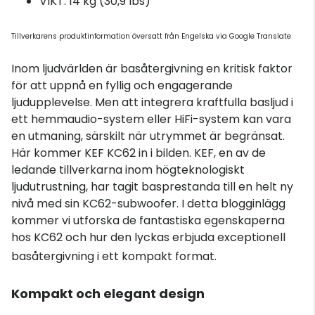
VIKT: 14 kg (30,9 Ibs)
Tillverkarens produktinformation översatt från Engelska via Google Translate
Inom ljudvärlden är basåtergivning en kritisk faktor
för att uppnå en fyllig och engagerande
ljudupplevelse. Men att integrera kraftfulla basljud i
ett hemmaudio-system eller HiFi-system kan vara
en utmaning, särskilt när utrymmet är begränsat.
Här kommer KEF KC62 in i bilden. KEF, en av de
ledande tillverkarna inom högteknologiskt
ljudutrustning, har tagit basprestanda till en helt ny
nivå med sin KC62-subwoofer. I detta blogginlägg
kommer vi utforska de fantastiska egenskaperna
hos KC62 och hur den lyckas erbjuda exceptionell
basåtergivning i ett kompakt format.
Kompakt och elegant design