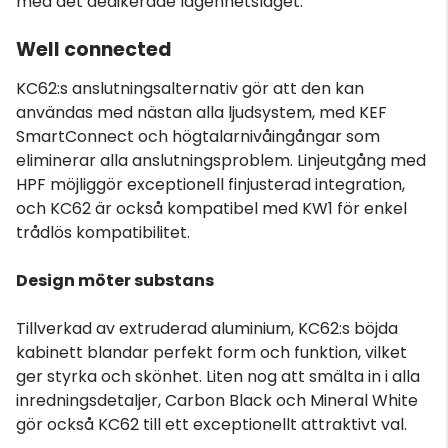
med det dedikerade lägenhetsläget.
Well connected
KC62:s anslutningsalternativ gör att den kan
användas med nästan alla ljudsystem, med KEF
SmartConnect och högtalarnivåingångar som
eliminerar alla anslutningsproblem. Linjeutgång med
HPF möjliggör exceptionell finjusterad integration,
och KC62 är också kompatibel med KW1 för enkel
trådlös kompatibilitet.
Design möter substans
Tillverkad av extruderad aluminium, KC62:s böjda
kabinett blandar perfekt form och funktion, vilket
ger styrka och skönhet. Liten nog att smälta in i alla
inredningsdetaljer, Carbon Black och Mineral White
gör också KC62 till ett exceptionellt attraktivt val.