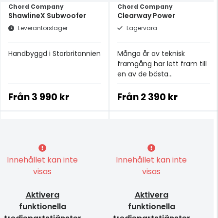
Chord Company
Chord Company
ShawlineX Subwoofer
Clearway Power
Leverantörslager
Lagervara
Handbyggd i Storbritannien
Många år av teknisk
framgång har lett fram till
en av de bästa
strömkablarna i
prisklassen.
Från
3 990 kr
Från
2 390 kr
Innehållet kan inte
Innehållet kan inte
visas
visas
Aktivera
Aktivera
funktionella
funktionella