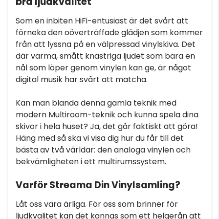
bra ljudkvalitet
Som en inbiten HiFi-entusiast är det svårt att
förneka den oöverträffade glädjen som kommer
från att lyssna på en välpressad vinylskiva. Det
där varma, smått knastriga ljudet som bara en
nål som löper genom vinylen kan ge, är något
digital musik har svårt att matcha.
Kan man blanda denna gamla teknik med
modern Multiroom-teknik och kunna spela dina
skivor i hela huset? Ja, det går faktiskt att göra!
Häng med så ska vi visa dig hur du får till det
bästa av två världar: den analoga vinylen och
bekvämligheten i ett multirumssystem.
Varför Streama Din Vinylsamling?
Låt oss vara ärliga. För oss som brinner för
ljudkvalitet kan det kännas som ett helgerån att