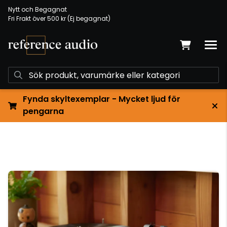
Nytt och Begagnat
Fri Frakt över 500 kr (Ej begagnat)
Fynda skyltexemplar - Mycket ljud för
pengarna