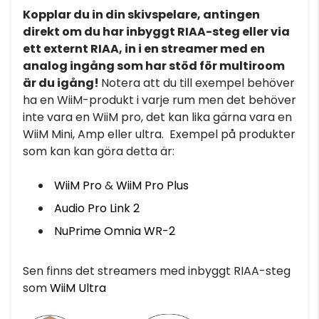
Kopplar du in din skivspelare, antingen
direkt om du har inbyggt RIAA-steg eller via
ett externt RIAA, in i en streamer med en
analog ingång som har stöd för multiroom
är du igång!
Notera att du till exempel behöver
ha en WiiM-produkt i varje rum men det behöver
inte vara en WiiM pro, det kan lika gärna vara en
WiiM Mini, Amp eller ultra. Exempel på produkter
som kan kan göra detta är:
WiiM Pro
&
WiiM Pro Plus
Audio Pro Link 2
NuPrime Omnia WR-2
Sen finns det streamers med inbyggt RIAA-steg
som
WiiM Ultra