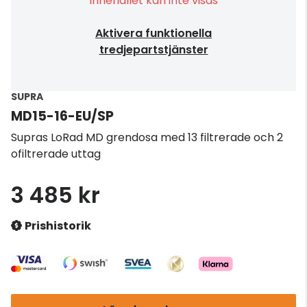
Innehållet kan inte visas
Aktivera funktionella
tredjepartstjänster
SUPRA
MD15-16-EU/SP
Supras LoRad MD grendosa med 13 filtrerade och 2
ofiltrerade uttag
3 485 kr
Prishistorik