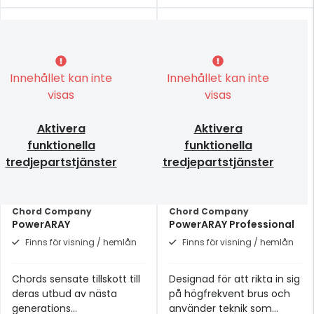
Innehållet kan inte
Innehållet kan inte
visas
visas
Aktivera
Aktivera
funktionella
funktionella
tredjepartstjänster
tredjepartstjänster
Chord Company
Chord Company
PowerARAY
PowerARAY Professional
Finns för visning / hemlån
Finns för visning / hemlån
Chords sensate tillskott till
Designad för att rikta in sig
deras utbud av nästa
på högfrekvent brus och
generations
använder teknik som