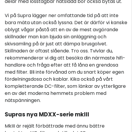
delar med losstagbar nätsladd bör också bytas ut.
Vi på Supra lägger ner omfattande tid på att inte
bara mäta utan också lyssna. Det är därför vi kanske
oblygt vågar påstå att en av de mest avgörande
skillnader man kan bjuda sin anläggning och
skivsamling på är just att dämpa brusgolvet.
Skillnaden är oftast slående. Tro oss. Tvivlar du,
rekommenderar vi dig att besöka din närmaste hifi-
handlare och fråga efter att få låna en grendosa
med filter. Bli inte förvånad om du snart köper egen
fördelningsdosa och kablar. Kika också på vårt
kompletterande DC-filter, som länkar av ytterligare
en av det moderna hemmets problem med
nätspänningen.
Supras nya MDXX-serie mkIII
MkIII är rejält förbättrade med ännu bättre