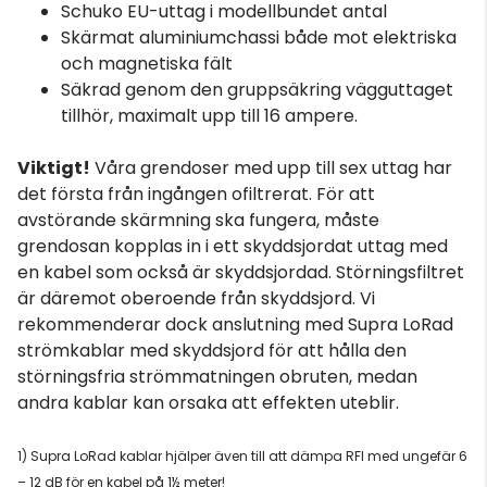
Schuko EU-uttag i modellbundet antal
Skärmat aluminiumchassi både mot elektriska
och magnetiska fält
Säkrad genom den gruppsäkring vägguttaget
tillhör, maximalt upp till 16 ampere.
Viktigt!
Våra grendoser med upp till sex uttag har
det första från ingången ofiltrerat. För att
avstörande skärmning ska fungera, måste
grendosan kopplas in i ett skyddsjordat uttag med
en kabel som också är skyddsjordad. Störningsfiltret
är däremot oberoende från skyddsjord. Vi
rekommenderar dock anslutning med Supra LoRad
strömkablar med skyddsjord för att hålla den
störningsfria strömmatningen obruten, medan
andra kablar kan orsaka att effekten uteblir.
1) Supra LoRad kablar hjälper även till att dämpa RFI med ungefär 6
– 12 dB för en kabel på 1½ meter!