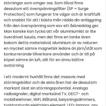
störningar som omger oss. Som tillval finns
dessutom ett överspänningsfilter (SP = Surge
Protection) som fungerar tre vägar och är kraftfullt
och snabbt för att i bästa mån rädda din anläggning
från den överspänning som exv ett åsknedslag ger.
Man kanske kan tycka att vår aluminiumlist är lite
överdrivet luxuös, men det finns en tanke även
bakom detta materialval; aluminium är av naturen
en mycket sämre magnetisk ledare än järn/stål som
konkurrerande tillverkare använder och är till på
köpet sämre än luft, allt för en ännu bättre
avstörning.
I ett modernt hushåll finns det massvis med
störningskällor och de sista åren har de dessutom
markant ökat sin störningspotential. Analoga
radiosignaler, digital marksänd TV, DECT- och
mobiltelefoner, WiFi, Blåtand, belysningsdimmers,
tyristorstyrda elektriska element, LED-lampor, osv.