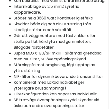
Kan beställas med valfritt antal filtrerade uttag.
Internkablage av 2,5 mm2 syrefria
kopparledare.
Stöder hela 3680 watt kontinuerlig effekt!
Skyddar både dig och din utrustning från
skadligt störbrus och växelfält
Går att väggmontera med fästvinklar eller
ställa på flat hård yta med gummifötter.
Bifogade fästdetaljer.
Supra MDXX-EU/SP mkIII – Skärmad grendosa
med NIF filter, SP överspänningsskydd
Störningsfri mot omgivning, lågt upptag av
yttre störning
NIF-filter för dynamikbevarande transientfilter
Kombinerat med LoRad nätkabel ger
ytterligare brusdämpning1)
Filterkonfiguration kan anpassas individuellt
SP tre-vägs överspänningsskydd skyddar vid
åska och andra överspänningsstötar