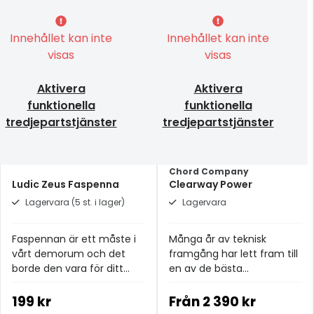
Innehållet kan inte
Innehållet kan inte
visas
visas
Aktivera
Aktivera
funktionella
funktionella
tredjepartstjänster
tredjepartstjänster
Chord Company
Ludic Zeus Faspenna
Clearway Power
Lagervara (5 st. i lager)
Lagervara
Faspennan är ett måste i
Många år av teknisk
vårt demorum och det
framgång har lett fram till
borde den vara för ditt
en av de bästa
lyssningsrum också!
strömkablarna i
prisklassen.
199 kr
Från
2 390 kr