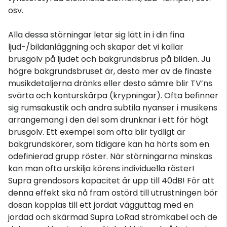
osv.
Alla dessa störningar letar sig lätt in i din fina
ljud-/bildanläggning och skapar det vi kallar
brusgolv på ljudet och bakgrundsbrus på bilden. Ju
högre bakgrundsbruset är, desto mer av de finaste
musikdetaljerna dränks eller desto sämre blir TV’ns
svärta och konturskärpa (krypningar). Ofta befinner
sig rumsakustik och andra subtila nyanser i musikens
arrangemang i den del som drunknar i ett för högt
brusgolv. Ett exempel som ofta blir tydligt är
bakgrundskörer, som tidigare kan ha hörts som en
odefinierad grupp röster. När störningarna minskas
kan man ofta urskilja körens individuella röster!
Supra grendosors kapacitet är upp till 40dB! För att
denna effekt ska nå fram ostörd till utrustningen bör
dosan kopplas till ett jordat vägguttag med en
jordad och skärmad Supra LoRad strömkabel och de