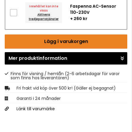
Faspenna AC-Sensor
Innehållet kan inte
visas
110-230V
Aktivera
+ 260 kr
tredjepartstjänster
Lägg i varukorgen
Mer produktinformation
Gå till kassan
Finns för visning / hemlån
(2-6 arbetsdagar för varor
som finns hos leverantören)
Fri frakt vid köp över 500 kr! (Gäller ej begagnat)
Garanti i 24 månader
Länk till varumärke