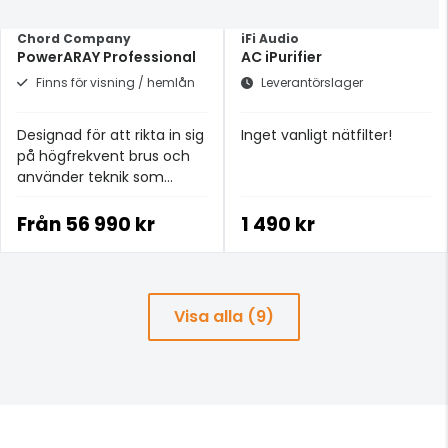
Chord Company
iFi Audio
PowerARAY Professional
AC iPurifier
Finns för visning / hemlån
Leverantörslager
Designad för att rikta in sig
Inget vanligt nätfilter!
på högfrekvent brus och
använder teknik som
utvecklats för de hyllade
SuperARAY- och
Från
56 990 kr
1 490 kr
GroundARAY-produkterna.
Visa alla (9)