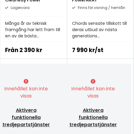
Lagervara
Finns för visning / hemlån
Många år av teknisk
Chords sensate tillskott till
framgång har lett fram till
deras utbud av nästa
en av de bästa
generations
strömkablarna i
brusreducerande/absorbera
prisklassen.
enheter.
Från
2 390 kr
7 990 kr/st
Innehållet kan inte
Innehållet kan inte
visas
visas
Aktivera
Aktivera
funktionella
funktionella
tredjepartstjänster
tredjepartstjänster