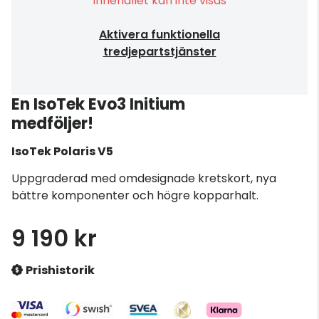
Innehållet kan inte visas
Aktivera funktionella
tredjepartstjänster
En IsoTek Evo3 Initium
medföljer!
IsoTek
Polaris V5
Uppgraderad med omdesignade kretskort, nya
bättre komponenter och högre kopparhalt.
9 190 kr
Prishistorik