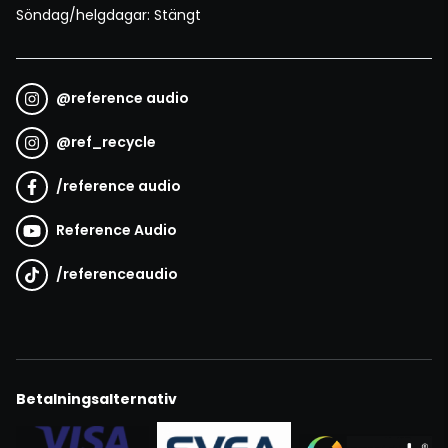
Söndag/helgdagar: Stängt
@
reference audio
@
ref_recycle
/
reference audio
Reference Audio
/
referenceaudio
Betalningsalternativ