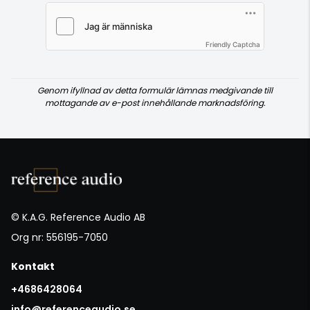
Friendly Captcha
Genom ifyllnad av detta formulär lämnas medgivande till
mottagande av e-post innehållande marknadsföring.
© K.A.G. Reference Audio AB
Org nr: 556195-7050
Kontakt
+4686428064
info@referenceaudio.se