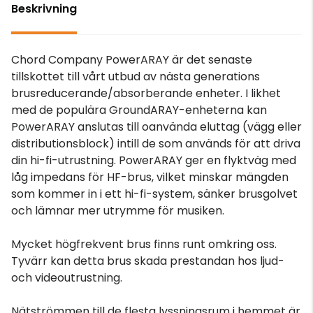
Beskrivning
Chord Company PowerARAY är det senaste
tillskottet till vårt utbud av nästa generations
brusreducerande/absorberande enheter. I likhet
med de populära GroundARAY-enheterna kan
PowerARAY anslutas till oanvända eluttag (vägg eller
distributionsblock) intill de som används för att driva
din hi-fi-utrustning. PowerARAY ger en flyktväg med
låg impedans för HF-brus, vilket minskar mängden
som kommer in i ett hi-fi-system, sänker brusgolvet
och lämnar mer utrymme för musiken.
Mycket högfrekvent brus finns runt omkring oss.
Tyvärr kan detta brus skada prestandan hos ljud-
och videoutrustning.
Nätströmmen till de flesta lyssningsrum i hemmet är