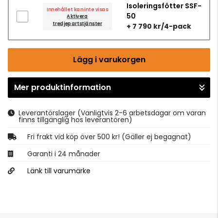
Isoleringsfötter SSF-
Innehållet kan inte visas
50
Aktivera
tredjepartstjänster
+ 7 790 kr/4-pack
Lägg i varukorgen
Mer produktinformation
Gå till kassan
Leverantörslager
(Vanligtvis 2-6 arbetsdagar om varan
finns tillgänglig hos leverantören)
Fri frakt vid köp över 500 kr! (Gäller ej begagnat)
Garanti i 24 månader
Länk till varumärke