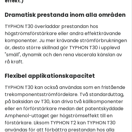
effekt.)
Dramatisk prestanda inom alla områden
TYPHON T30 överladdar prestandan hos
högströmsförstärkare eller andra effektkrävande
komponenter. Ju mer krävande strömförbrukningen
är, desto större skillnad gör TYPHON T30 i upplevd
"smäll", dynamik och den rena viscerala känslan av
rå kraft.
Flexibel applikationskapacitet
TYPHON T30 kan också användas som en fristående
trekomponentsströmfördelare. Två standarduttag,
på baksidan av T30, kan driva två källkomponenter
eller en förförstärkare medan det patentskyddade
Amphenol-uttaget ger högströmseffekt till en
förstärkare. Liksom TYPHON T2 kan TYPHON T30
användas för att förbättra prestandan hos alla