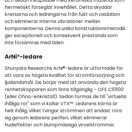
och sedan inkapslade med keramiska material som
hermetiskt förseglar innehållet. Detta skyddar
kretsarna och ledningarna från fukt och oxidation
och eliminerar interna vibrationer mellan
komponenterna. Denna unika konstruktionsmetodik
ger exceptionell och konsekvent prestanda som
inte försämras med tiden.
ArNi®-ledare
Shunyata Researchs ArNi®-ledare är utformade för
att vara av högsta kvalitet för strömförsörjning och
ljudändamål. De börjar med att använda den högsta
renhetskopparen som finns tillgänglig – OFE C10100
(eller Ohno-enkristall). Sedan formas de till "virtuella
ihåliga rör" som vi kallar VTX™. Ledarens kärna är
helt ihålig, vilket tvingar strömmen att endast röra
sig genom ledarens periferi, vilket eliminerar
hudeffekter och slumpmässiga virvelströmmar.