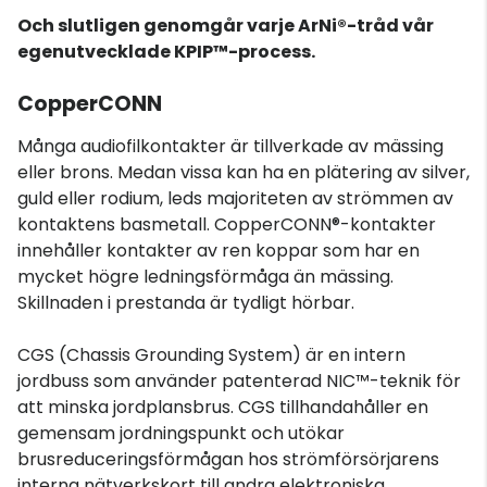
Och slutligen genomgår varje ArNi®-tråd vår
egenutvecklade KPIP™-process.
CopperCONN
Många audiofilkontakter är tillverkade av mässing
eller brons. Medan vissa kan ha en plätering av silver,
guld eller rodium, leds majoriteten av strömmen av
kontaktens basmetall. CopperCONN®-kontakter
innehåller kontakter av ren koppar som har en
mycket högre ledningsförmåga än mässing.
Skillnaden i prestanda är tydligt hörbar.
CGS (Chassis Grounding System) är en intern
jordbuss som använder patenterad NIC™-teknik för
att minska jordplansbrus. CGS tillhandahåller en
gemensam jordningspunkt och utökar
brusreduceringsförmågan hos strömförsörjarens
interna nätverkskort till andra elektroniska