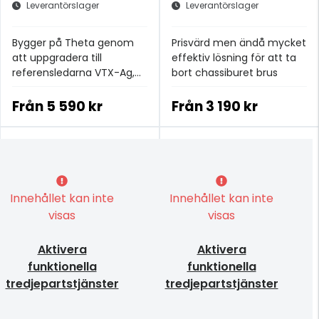
Leverantörslager
Leverantörslager
Bygger på Theta genom
Prisvärd men ändå mycket
att uppgradera till
effektiv lösning för att ta
referensledarna VTX-Ag,
bort chassiburet brus
som har en silverkärna
omgiven av ren koppar
Från
5 590 kr
Från
3 190 kr
Innehållet kan inte
Innehållet kan inte
visas
visas
Aktivera
Aktivera
funktionella
funktionella
tredjepartstjänster
tredjepartstjänster