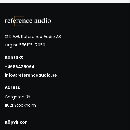
© K.A.G. Reference Audio AB
Org nr: 556195-7050
Kontakt
+4686428064
info@referenceaudio.se
Adress
Götgatan 35
11621 Stockholm
Köpvillkor