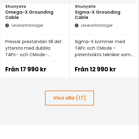
Shunyata
Shunyata
Omega-X Grounding
Sigma-X Grounding
Cable
Cable
Leverantörslager
Leverantörslager
Pressar prestandan till det
Sigma-X kommer med
yttersta med dubbla
TAPc och CMode –
TAPc- och CMode-
patentsökta tekniker som
moduler
omsluter ledarna för att
avleda EMI och RF-brus.
Från
17 990 kr
Från
12 990 kr
Visa alla (17)