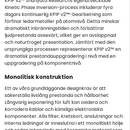
KPIP v2™ Shunyata Researchs egenutvecklade
Kinetic Phase Inversion-process inkluderar fyra
dagars kontinuerlig KPIP v2™-bearbetning som
förfinar ledarmetaller på atomnivå. Detta minskar
dramatiskt inbränningstiden och förbättrar
ljudprestanda avsevärt, vilket ger en avslappnad
och naturtroget presentation. Jämfört med den
ursprungliga processen representerar KPIP v2™ en
dramatisk prestandauppgradering i nivå med en
uppgradering på komponentnivå.
Monolitisk konstruktion
Ett av våra grundläggande designkrav är att
säkerställa livslång prestanda och hållbarhet.
Långvarig exponering för luft kan oxidera och
korrodera kablar och känsliga elektroniska
komponenter. Alla filter, kretskort, anslutningar och
interna ledningar är inneslutna i ett monolitiskt hölje