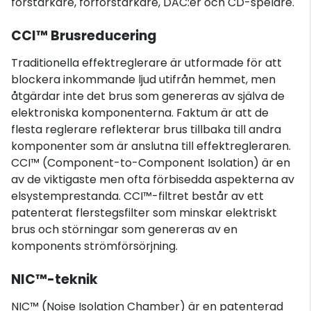
förstärkare, förförstärkare, DAC:er och CD-spelare.
CCI™ Brusreducering
Traditionella effektreglerare är utformade för att
blockera inkommande ljud utifrån hemmet, men
åtgärdar inte det brus som genereras av själva de
elektroniska komponenterna. Faktum är att de
flesta reglerare reflekterar brus tillbaka till andra
komponenter som är anslutna till effektregleraren.
CCI™ (Component-to-Component Isolation) är en
av de viktigaste men ofta förbisedda aspekterna av
elsystemprestanda. CCI™-filtret består av ett
patenterat flerstegsfilter som minskar elektriskt
brus och störningar som genereras av en
komponents strömförsörjning.
NIC™-teknik
NIC™ (Noise Isolation Chamber) är en patenterad