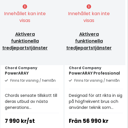
Innehållet kan inte
Innehållet kan inte
visas
visas
Aktivera
Aktivera
funktionella
funktionella
tredjepartstjänster
tredjepartstjänster
Chord Company
Chord Company
PowerARAY
PowerARAY Professional
Finns för visning / hemlån
Finns för visning / hemlån
Chords sensate tillskott till
Designad för att rikta in sig
deras utbud av nästa
på högfrekvent brus och
generations
använder teknik som
brusreducerande/absorberande
utvecklats för de hyllade
enheter.
SuperARAY- och
7 990 kr/st
Från
56 990 kr
GroundARAY-produkterna.