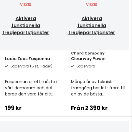
visas
visas
Aktivera
Aktivera
funktionella
funktionella
tredjepartstjänster
tredjepartstjänster
Chord Company
Ludic Zeus Faspenna
Clearway Power
Lagervara (5 st. i lager)
Lagervara
Faspennan är ett måste i
Många år av teknisk
vårt demorum och det
framgång har lett fram till
borde den vara för ditt
en av de bästa
lyssningsrum också!
strömkablarna i
prisklassen.
199 kr
Från
2 390 kr