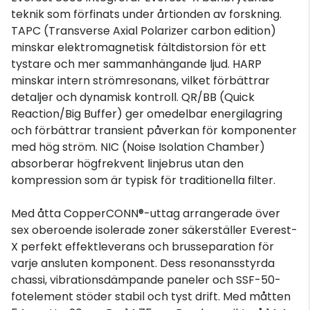
teknik som förfinats under årtionden av forskning.
TAPC (Transverse Axial Polarizer carbon edition)
minskar elektromagnetisk fältdistorsion för ett
tystare och mer sammanhängande ljud. HARP
minskar intern strömresonans, vilket förbättrar
detaljer och dynamisk kontroll. QR/BB (Quick
Reaction/Big Buffer) ger omedelbar energilagring
och förbättrar transient påverkan för komponenter
med hög ström. NIC (Noise Isolation Chamber)
absorberar högfrekvent linjebrus utan den
kompression som är typisk för traditionella filter.
Med åtta CopperCONN®-uttag arrangerade över
sex oberoende isolerade zoner säkerställer Everest-
X perfekt effektleverans och brusseparation för
varje ansluten komponent. Dess resonansstyrda
chassi, vibrationsdämpande paneler och SSF-50-
fotelement stöder stabil och tyst drift. Med måtten