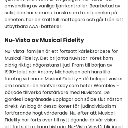
omvandling av vanliga fjärrkontroller. Bearbetad av
solid, den har samma känsla som frontpanelen på
enheten, har en kraftfull mottagare och går från lätt
utbytbara AAA-batterier.
Nu-Vista av Musical Fidelity
Nu-Vista-familjen är ett fortsatt kärleksarbete för
Musical Fidelity. Det briljanta Nuvistor-röret kom
aldrig riktigt någonstans i ljud. Fram till början av
1990-talet när Antony Michaelson och hans lilla
företag vid namn Musical Fidelity - då beläget väster
om London i en hantverksby som heter Wembley -
började tillverka förstärkare med Nuvistors. De
gjordes i begränsade upplagor och sålde slut nästan
direkt. Än idag är dessa ikoner för ljudindividualism
fortfarande högt värderade. Nu, efter att Musical
Fidelity har förts över till nytt ägande, är vår vision
att fortsätta skapa historia. Nu-Vista Vinyl 2 blir inget