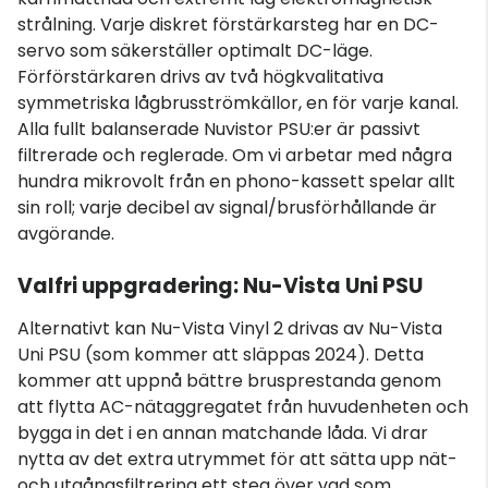
strålning. Varje diskret förstärkarsteg har en DC-
servo som säkerställer optimalt DC-läge.
Förförstärkaren drivs av två högkvalitativa
symmetriska lågbrusströmkällor, en för varje kanal.
Alla fullt balanserade Nuvistor PSU:er är passivt
filtrerade och reglerade. Om vi arbetar med några
hundra mikrovolt från en phono-kassett spelar allt
sin roll; varje decibel av signal/brusförhållande är
avgörande.
Valfri uppgradering: Nu-Vista Uni PSU
Alternativt kan Nu-Vista Vinyl 2 drivas av Nu-Vista
Uni PSU (som kommer att släppas 2024). Detta
kommer att uppnå bättre brusprestanda genom
att flytta AC-nätaggregatet från huvudenheten och
bygga in det i en annan matchande låda. Vi drar
nytta av det extra utrymmet för att sätta upp nät-
och utgångsfiltrering ett steg över vad som