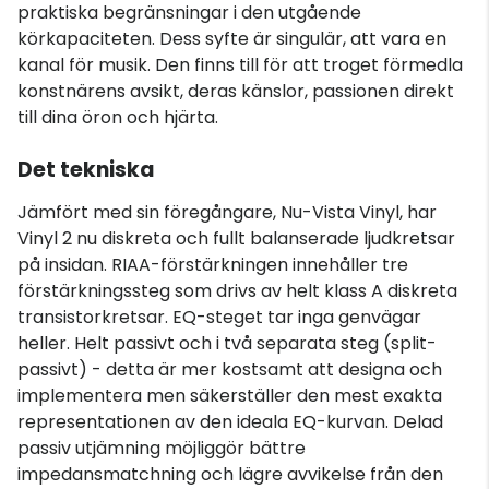
praktiska begränsningar i den utgående
körkapaciteten. Dess syfte är singulär, att vara en
kanal för musik. Den finns till för att troget förmedla
konstnärens avsikt, deras känslor, passionen direkt
till dina öron och hjärta.
Det tekniska
Jämfört med sin föregångare, Nu-Vista Vinyl, har
Vinyl 2 nu diskreta och fullt balanserade ljudkretsar
på insidan. RIAA-förstärkningen innehåller tre
förstärkningssteg som drivs av helt klass A diskreta
transistorkretsar. EQ-steget tar inga genvägar
heller. Helt passivt och i två separata steg (split-
passivt) - detta är mer kostsamt att designa och
implementera men säkerställer den mest exakta
representationen av den ideala EQ-kurvan. Delad
passiv utjämning möjliggör bättre
impedansmatchning och lägre avvikelse från den