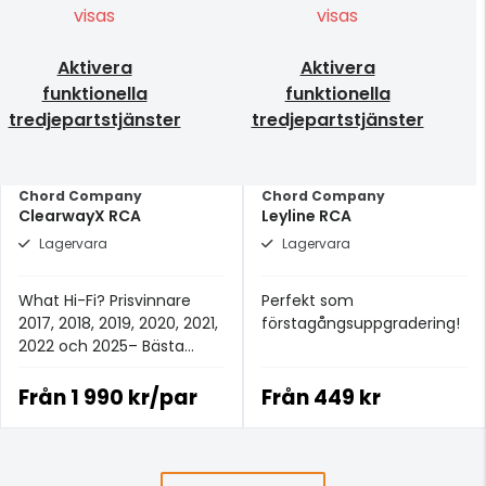
visas
visas
Aktivera
Aktivera
funktionella
funktionella
tredjepartstjänster
tredjepartstjänster
Chord Company
Chord Company
ClearwayX RCA
Leyline RCA
Lagervara
Lagervara
What Hi-Fi? Prisvinnare
Perfekt som
2017, 2018, 2019, 2020, 2021,
förstagångsuppgradering!
2022 och 2025– Bästa
analoga signalkabeln för
£100+.
Från
1 990 kr/par
Från
449 kr