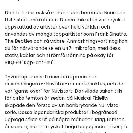
Den hittades också senare i den berömda Neumann
U 47 studiomikrofonen. Denna mikrofon var mycket
uppskattad av artister över hela världen och
användes av många toppartister som Frank Sinatra,
The Beatles och så vidare. Anmärkningsvärt nog kan
du för närvarande se en U47-mikrofon, med dess
stativ, kablar och strömförsörjning på eBay för
$10,999 "Köp-det-nu".
Tyvärr uppfanns transistorn, precis när
användningen av Nuvistor-rör undersöktes, och det
var "game over" för Nuvistors. Där vilade saken tills
för cirka femton år sedan, då Musical Fidelity
skapade den första av sin banbrytande Nu-Vista-
serie. Dessa legendariska produkter i begränsad
upplaga sålde slut på några månader. Idag, femton
år senare, har de mycket höga begagnade priser på