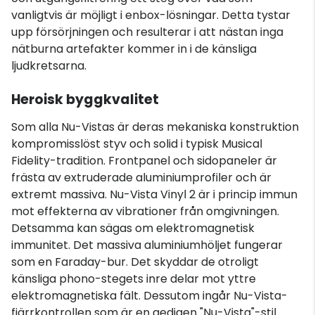
vanligtvis är möjligt i enbox-lösningar. Detta tystar
upp försörjningen och resulterar i att nästan inga
nätburna artefakter kommer in i de känsliga
ljudkretsarna.
Heroisk byggkvalitet
Som alla Nu-Vistas är deras mekaniska konstruktion
kompromisslöst styv och solid i typisk Musical
Fidelity-tradition. Frontpanel och sidopaneler är
frästa av extruderade aluminiumprofiler och är
extremt massiva. Nu-Vista Vinyl 2 är i princip immun
mot effekterna av vibrationer från omgivningen.
Detsamma kan sägas om elektromagnetisk
immunitet. Det massiva aluminiumhöljet fungerar
som en Faraday-bur. Det skyddar de otroligt
känsliga phono-stegets inre delar mot yttre
elektromagnetiska fält. Dessutom ingår Nu-Vista-
fjärrkontrollen som är en gedigen "Nu-Vista"-stil