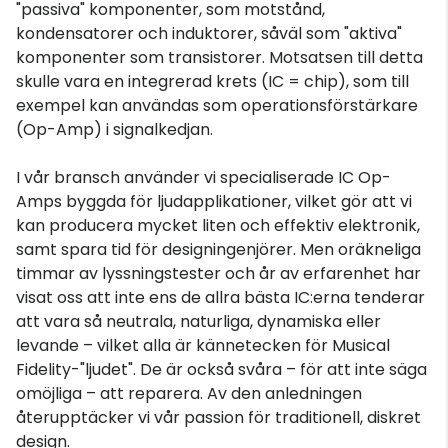
"passiva" komponenter, som motstånd,
kondensatorer och induktorer, såväl som "aktiva"
komponenter som transistorer. Motsatsen till detta
skulle vara en integrerad krets (IC = chip), som till
exempel kan användas som operationsförstärkare
(Op-Amp) i signalkedjan.
I vår bransch använder vi specialiserade IC Op-
Amps byggda för ljudapplikationer, vilket gör att vi
kan producera mycket liten och effektiv elektronik,
samt spara tid för designingenjörer. Men oräkneliga
timmar av lyssningstester och år av erfarenhet har
visat oss att inte ens de allra bästa IC:erna tenderar
att vara så neutrala, naturliga, dynamiska eller
levande – vilket alla är kännetecken för Musical
Fidelity-"ljudet". De är också svåra – för att inte säga
omöjliga – att reparera. Av den anledningen
återupptäcker vi vår passion för traditionell, diskret
design.