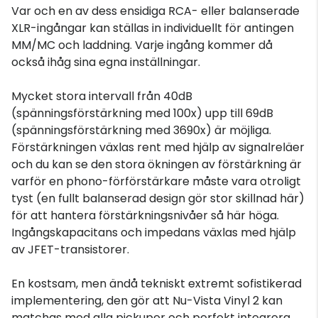
Var och en av dess ensidiga RCA- eller balanserade
XLR-ingångar kan ställas in individuellt för antingen
MM/MC och laddning. Varje ingång kommer då
också ihåg sina egna inställningar.
Mycket stora intervall från 40dB
(spänningsförstärkning med 100x) upp till 69dB
(spänningsförstärkning med 3690x) är möjliga.
Förstärkningen växlas rent med hjälp av signalreläer
och du kan se den stora ökningen av förstärkning är
varför en phono-förförstärkare måste vara otroligt
tyst (en fullt balanserad design gör stor skillnad här)
för att hantera förstärkningsnivåer så här höga.
Ingångskapacitans och impedans växlas med hjälp
av JFET-transistorer.
En kostsam, men ändå tekniskt extremt sofistikerad
implementering, den gör att Nu-Vista Vinyl 2 kan
matchas med alla pickuper och perfekt integrera