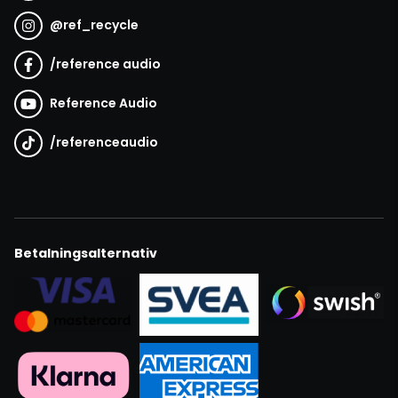
@
ref_recycle
/
reference audio
Reference Audio
/
referenceaudio
Betalningsalternativ