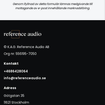
Genom ifyllnad av detta formulär lämnas medgivande till
mottagande av e-post innehållande marknadsföring.
© K.A.G. Reference Audio AB
Org nr: 556195-7050
Kontakt
+4686428064
info@referenceaudio.se
Adress
Götgatan 35
11621 Stockholm