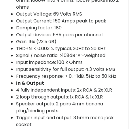
ohms, 1000W into 4 ohms, 1500W peaks into 2
ohms
Output Voltage: 69 Volts RMS
Output Current: 150 Amps peak to peak
Damping factor: 180
Output devices: 5+5 pairs per channel
Gain: 16x (23.5 dB)
THD+N: < 0.003 % typical, 20Hz to 20 kHz
Signal / noise ratio: >108dB ‘A’-weighted
Input impedance: 100 k Ohms
Input sensitivity for full output: 4.3 Volts RMS
Frequency response: + 0, –1dB, 5Hz to 50 kHz
In & Output
4 fully independent inputs: 2x RCA & 2x XLR
2 loop through outputs: 1x RCA & 1x XLR
Speaker outputs: 2 pairs 4mm banana
plug/binding posts
Trigger input and output: 3.5mm mono jack
socket