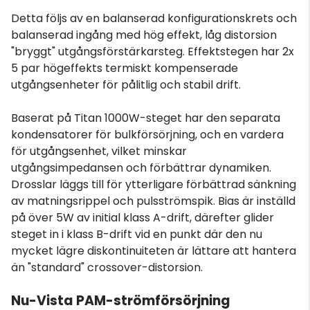
Detta följs av en balanserad konfigurationskrets och
balanserad ingång med hög effekt, låg distorsion
"bryggt" utgångsförstärkarsteg. Effektstegen har 2x
5 par högeffekts termiskt kompenserade
utgångsenheter för pålitlig och stabil drift.
Baserat på Titan 1000W-steget har den separata
kondensatorer för bulkförsörjning, och en vardera
för utgångsenhet, vilket minskar
utgångsimpedansen och förbättrar dynamiken.
Drosslar läggs till för ytterligare förbättrad sänkning
av matningsrippel och pulsströmspik. Bias är inställd
på över 5W av initial klass A-drift, därefter glider
steget in i klass B-drift vid en punkt där den nu
mycket lägre diskontinuiteten är lättare att hantera
än "standard" crossover-distorsion.
Nu-Vista PAM-strömförsörjning