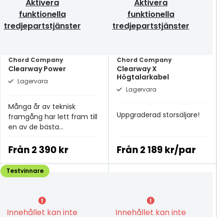
Aktivera
Aktivera
funktionella
funktionella
tredjepartstjänster
tredjepartstjänster
Chord Company
Chord Company
Clearway Power
Clearway X
Högtalarkabel
Lagervara
Lagervara
Många år av teknisk
Uppgraderad storsäljare!
framgång har lett fram till
en av de bästa
strömkablarna i
prisklassen.
Från
2 390 kr
Från
2 189 kr/par
Testvinnare
Innehållet kan inte
Innehållet kan inte