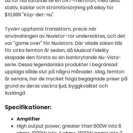
du för närvarande se en U47-mikrofon, med dess
stativ, kablar och strömförsörjning på eBay för
$10,999 "Köp-det-nu".
Tyvärr uppfanns transistorn, precis när
användningen av Nuvistor-rör undersöktes, och det
var "game over" för Nuvistors. Där vilade saken tills
för cirka femton år sedan, då Musical Fidelity
skapade den första av sin banbrytande Nu-Vista-
serie. Dessa legendariska produkter i begränsad
upplaga sålde slut på några månader. Idag, femton
år senare, har de mycket höga begagnade priser på
grund av deras vackra ljud, byggkvalitet och
livslängd.
Specifikationer:
Amplifier
High output power, greater than 600W into 8