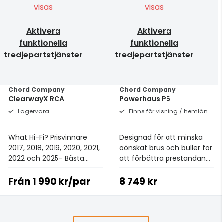
visas
visas
Aktivera
Aktivera
funktionella
funktionella
tredjepartstjänster
tredjepartstjänster
Chord Company
Chord Company
ClearwayX RCA
Powerhaus P6
Lagervara
Finns för visning / hemlån
What Hi-Fi? Prisvinnare
Designad för att minska
2017, 2018, 2019, 2020, 2021,
oönskat brus och buller för
2022 och 2025– Bästa
att förbättra prestandan
analoga signalkabeln för
hos ditt system
£100+.
Från
1 990 kr/par
8 749 kr