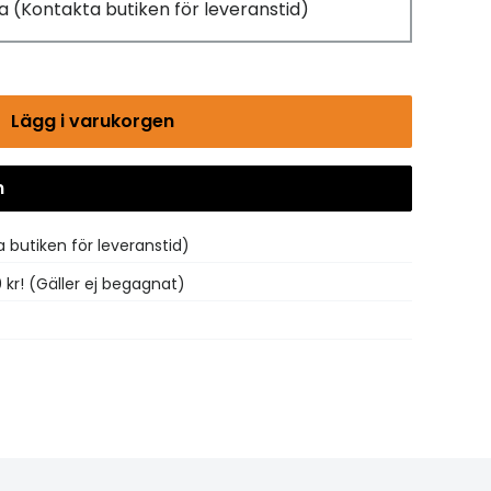
ra
(Kontakta butiken för leveranstid)
Lägg i varukorgen
n
Gå till kassan
 butiken för leveranstid)
0 kr! (Gäller ej begagnat)