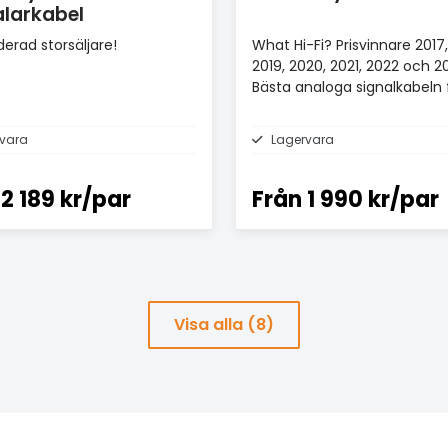
larkabel
erad storsäljare!
What Hi-Fi? Prisvinnare 2017,
2019, 2020, 2021, 2022 och 2
Bästa analoga signalkabeln 
£100+.
vara
Lagervara
2 189 kr/par
Från
1 990 kr/par
Visa alla (8)