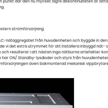
id en punkt där den nu mycket lägre diskontinuiteten är lätt
ng.
tern strömförsörjning.
t AC-nätaggregatet från huvudenheten och byggde in den 
e vi det extra utrymmet för att installera inbyggd nät- 
en och resulterar i att nästan inga nätburna artefakter 
gen har ON/ Standby-lysdioder och styrs från huvudenhete
trömförsörjningen även bakmonterad mekanisk vippbrytare