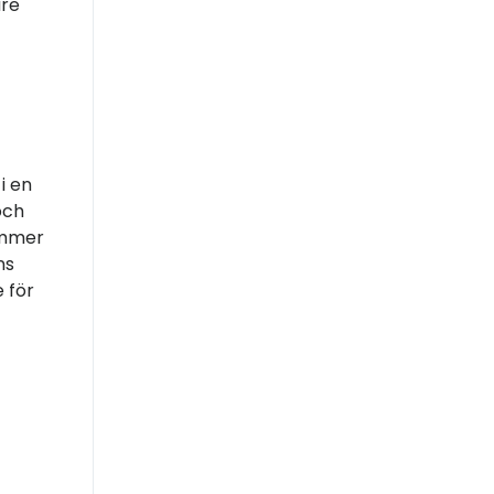
are
i en
och
kommer
ns
 för