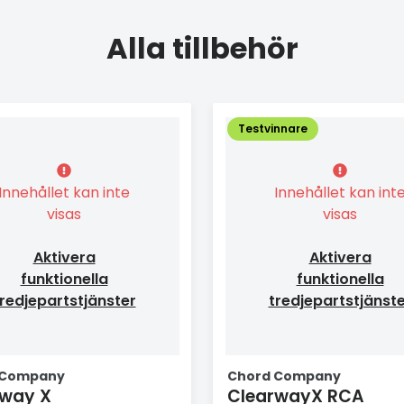
Alla tillbehör
Testvinnare
Innehållet kan inte
Innehållet kan int
visas
visas
Aktivera
Aktivera
funktionella
funktionella
redjepartstjänster
tredjepartstjänst
 Company
Chord Company
rway X
ClearwayX RCA