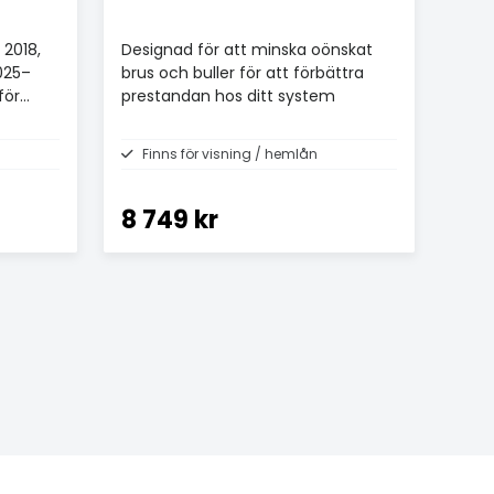
 2018,
Designad för att minska oönskat
025–
brus och buller för att förbättra
för
prestandan hos ditt system
Finns för visning / hemlån
8 749 kr