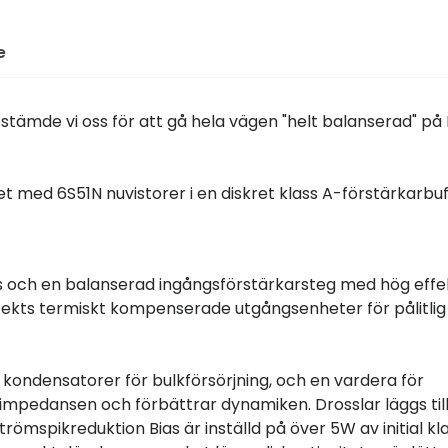
e
tämde vi oss för att gå hela vägen "helt balanserad" på
 med 6S51N nuvistorer i en diskret klass A-förstärkarbuf
ts och en balanserad ingångsförstärkarsteg med hög effe
ffekts termiskt kompenserade utgångsenheter för pålitlig
kondensatorer för bulkförsörjning, och en vardera för
pedansen och förbättrar dynamiken. Drosslar läggs till
römspikreduktion Bias är inställd på över 5W av initial kl