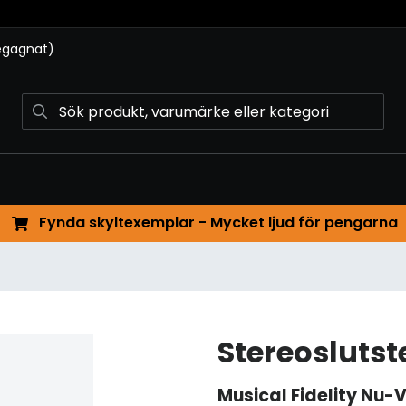
begagnat)
Fynda skyltexemplar - Mycket ljud för pengarna
Stereoslutst
Musical Fidelity
Nu-V