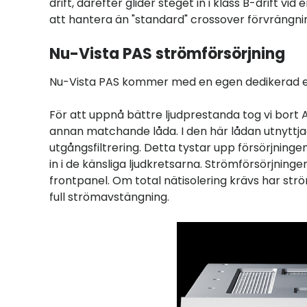
drift, därefter glider steget in i klass B-drift v
att hantera än "standard" crossover förvrängni
Nu-Vista PAS strömförsörjning
Nu-Vista PAS kommer med en egen dedikerad ex
För att uppnå bättre ljudprestanda tog vi bor
annan matchande låda. I den här lådan utnyttjad
utgångsfiltrering. Detta tystar upp försörjning
in i de känsliga ljudkretsarna. Strömförsörjnin
frontpanel. Om total nätisolering krävs har s
full strömavstängning.