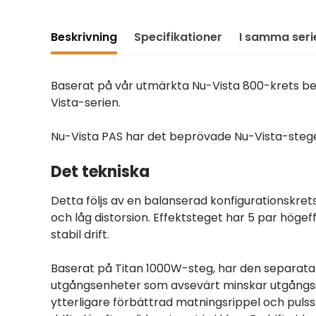
Beskrivning
Specifikationer
I samma seri
Baserat på vår utmärkta Nu-Vista 800-krets bes
Vista-serien.
Nu-Vista PAS har det beprövade Nu-Vista-steget
Det tekniska
Detta följs av en balanserad konfigurationskre
och låg distorsion. Effektsteget har 5 par höge
stabil drift.
Baserat på Titan 1000W-steg, har den separata 
utgångsenheter som avsevärt minskar utgångsim
ytterligare förbättrad matningsrippel och pulsst