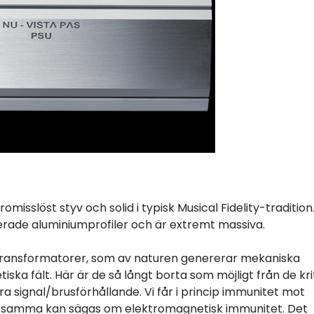
isslöst styv och solid i typisk Musical Fidelity-tradition
erade aluminiumprofiler och är extremt massiva.
transformatorer, som av naturen genererar mekaniska
ska fält. Här är de så långt borta som möjligt från de kri
ra signal/brusförhållande. Vi får i princip immunitet mot
Detsamma kan sägas om elektromagnetisk immunitet. Det