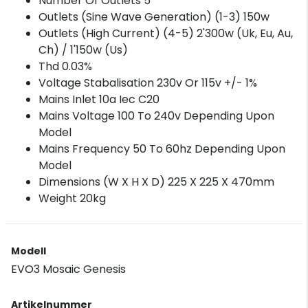
Number Of Outlets 5
Outlets (Sine Wave Generation) (1-3) 150w
Outlets (High Current) (4-5) 2'300w (Uk, Eu, Au,
Ch) / 1'150w (Us)
Thd 0.03%
Voltage Stabalisation 230v Or 115v +/- 1%
Mains Inlet 10a Iec C20
Mains Voltage 100 To 240v Depending Upon
Model
Mains Frequency 50 To 60hz Depending Upon
Model
Dimensions (W X H X D) 225 X 225 X 470mm
Weight 20kg
Modell
EVO3 Mosaic Genesis
Artikelnummer