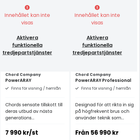
Innehållet kan inte
Innehållet kan inte
visas
visas
Aktivera
Aktivera
funktionella
funktionella
tredjepartstjänster
tredjepartstjänster
Chord Company
Chord Company
PowerARAY
PowerARAY Professional
Finns för visning / hemlån
Finns för visning / hemlån
Chords sensate tillskott till
Designad för att rikta in sig
deras utbud av nästa
på högfrekvent brus och
generations
använder teknik som
brusreducerande/absorberande
utvecklats för de hyllade
enheter.
SuperARAY- och
7 990 kr/st
Från
56 990 kr
GroundARAY-produkterna.