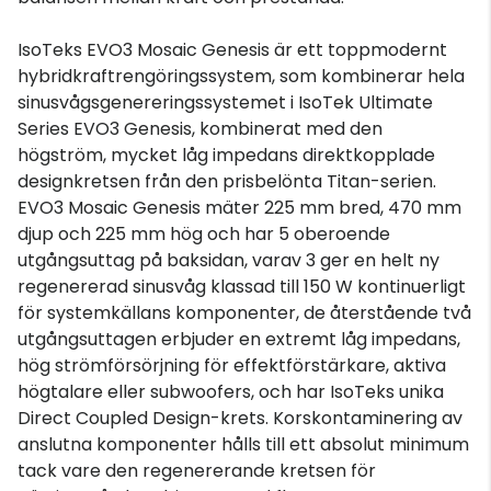
IsoTeks EVO3 Mosaic Genesis är ett toppmodernt
hybridkraftrengöringssystem, som kombinerar hela
sinusvågsgenereringssystemet i IsoTek Ultimate
Series EVO3 Genesis, kombinerat med den
högström, mycket låg impedans direktkopplade
designkretsen från den prisbelönta Titan-serien.
EVO3 Mosaic Genesis mäter 225 mm bred, 470 mm
djup och 225 mm hög och har 5 oberoende
utgångsuttag på baksidan, varav 3 ger en helt ny
regenererad sinusvåg klassad till 150 W kontinuerligt
för systemkällans komponenter, de återstående två
utgångsuttagen erbjuder en extremt låg impedans,
hög strömförsörjning för effektförstärkare, aktiva
högtalare eller subwoofers, och har IsoTeks unika
Direct Coupled Design-krets. Korskontaminering av
anslutna komponenter hålls till ett absolut minimum
tack vare den regenererande kretsen för