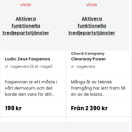
visas
visas
Aktivera
Aktivera
funktionella
funktionella
tredjepartstjänster
tredjepartstjänster
Chord Company
Ludic Zeus Faspenna
Clearway Power
Lagervara (5 st. i lager)
Lagervara
Faspennan är ett måste i
Många år av teknisk
vårt demorum och det
framgång har lett fram till
borde den vara för ditt
en av de bästa
lyssningsrum också!
strömkablarna i
prisklassen.
199 kr
Från
2 390 kr