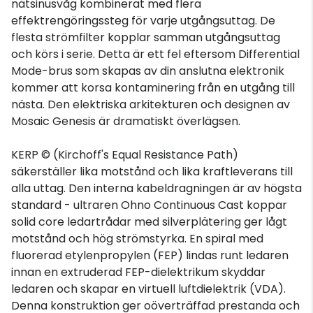
nätsinusvåg kombinerat med flera
effektrengöringssteg för varje utgångsuttag. De
flesta strömfilter kopplar samman utgångsuttag
och körs i serie. Detta är ett fel eftersom Differential
Mode-brus som skapas av din anslutna elektronik
kommer att korsa kontaminering från en utgång till
nästa. Den elektriska arkitekturen och designen av
Mosaic Genesis är dramatiskt överlägsen.
KERP © (Kirchoff's Equal Resistance Path)
säkerställer lika motstånd och lika kraftleverans till
alla uttag. Den interna kabeldragningen är av högsta
standard - ultraren Ohno Continuous Cast koppar
solid core ledartrådar med silverplätering ger lågt
motstånd och hög strömstyrka. En spiral med
fluorerad etylenpropylen (FEP) lindas runt ledaren
innan en extruderad FEP-dielektrikum skyddar
ledaren och skapar en virtuell luftdielektrik (VDA).
Denna konstruktion ger oöverträffad prestanda och