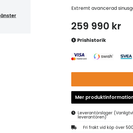
Extremt avancerad sinusg
jänster
259 990 kr
Prishistorik
Mer produktinformatio
Leverantörslager
(Vanligtv
leverantören)
Fri frakt vid köp över 50