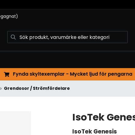
begagnat)
Fynda skyltexemplar - Mycket ljud för pengarna
Grendosor / Strömfördelare
IsoTek Gene
IsoTek
Genesis