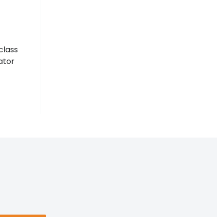
class
ator