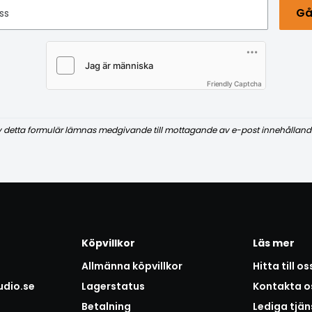
Gå
ss
Friendly Captcha
v detta formulär lämnas medgivande till mottagande av e-post innehålland
Köpvillkor
Läs mer
Allmänna köpvillkor
Hitta till os
udio.se
Lagerstatus
Kontakta o
Betalning
Lediga tjän