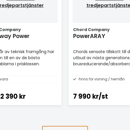
redjepartstjänster
tredjepartstjänst
 Company
Chord Company
rway Power
PowerARAY
r av teknisk framgång har
Chords sensate tillskott till 
m till en av de bästa
utbud av nästa generations
blarna i prisklassen.
brusreducerande/absorber
enheter.
vara
Finns för visning / hemlån
2 390 kr
7 990 kr/st