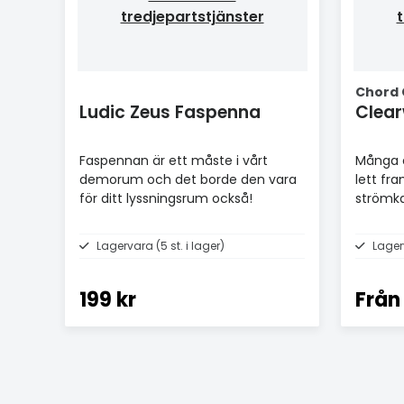
tredjepartstjänster
t
Chord
Ludic Zeus Faspenna
Clea
Faspennan är ett måste i vårt
Många å
demorum och det borde den vara
lett fra
för ditt lyssningsrum också!
strömka
Lagervara (5 st. i lager)
Lager
199 kr
Från