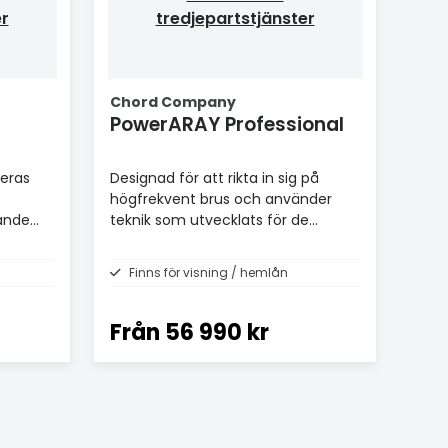
er
tredjepartstjänster
Chord Company
PowerARAY Professional
deras
Designad för att rikta in sig på
högfrekvent brus och använder
ande
teknik som utvecklats för de
hyllade SuperARAY- och
GroundARAY-produkterna.
Finns för visning / hemlån
Från
56 990 kr