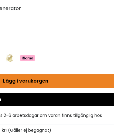
enerator
Lägg i varukorgen
n
Gå till kassan
is 2-6 arbetsdagar om varan finns tillgänglig hos
0 kr! (Gäller ej begagnat)