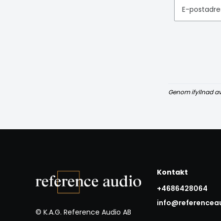
E-postadre
Genom ifyllnad a
Kontakt
+4686428064
info@referencea
© K.A.G. Reference Audio AB