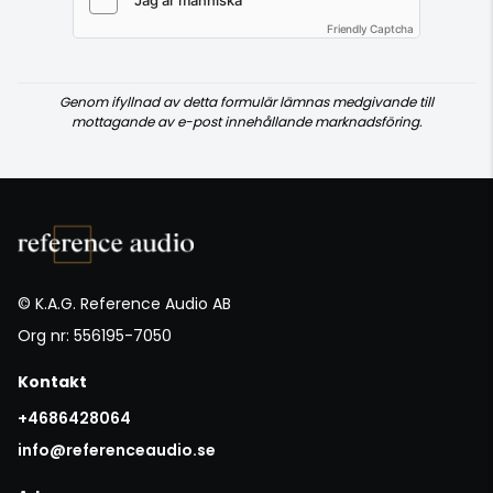
Friendly Captcha
Genom ifyllnad av detta formulär lämnas medgivande till
mottagande av e-post innehållande marknadsföring.
© K.A.G. Reference Audio AB
Org nr: 556195-7050
Kontakt
+4686428064
info@referenceaudio.se