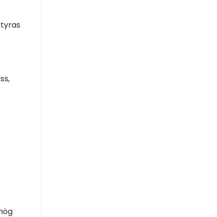
styras
ss,
 hög