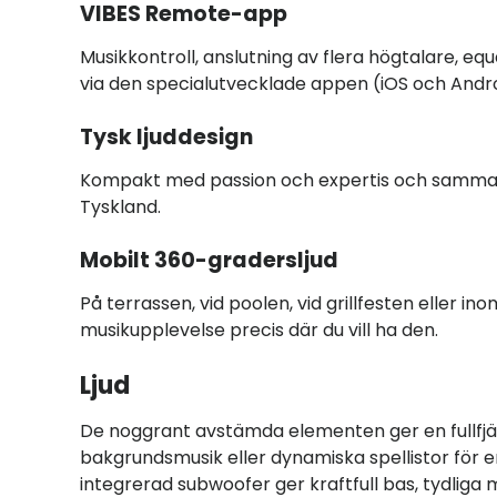
VIBES Remote-app
Musikkontroll, anslutning av flera högtalare, eq
via den specialutvecklade appen (iOS och Andro
Tysk ljuddesign
Kompakt med passion och expertis och samman
Tyskland.
Mobilt 360-gradersljud
På terrassen, vid poolen, vid grillfesten eller in
musikupplevelse precis där du vill ha den.
Ljud
De noggrant avstämda elementen ger en fullfjäd
bakgrundsmusik eller dynamiska spellistor för 
integrerad subwoofer ger kraftfull bas, tydliga 