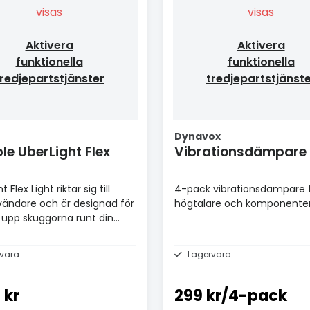
visas
visas
Aktivera
Aktivera
funktionella
funktionella
redjepartstjänster
tredjepartstjänst
Dynavox
ble UberLight Flex
Vibrationsdämpare
 Flex Light riktar sig till
4-pack vibrationsdämpare 
vändare och är designad för
högtalare och komponente
a upp skuggorna runt din
lare
vara
Lagervara
 kr
299 kr/4-pack