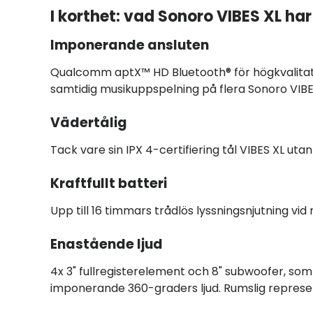
I korthet: vad Sonoro VIBES XL har
Imponerande ansluten
Qualcomm aptX™ HD Bluetooth® för högkvalitativ
samtidig musikuppspelning på flera Sonoro VIB
Vädertålig
Tack vare sin IPX 4-certifiering tål VIBES XL uta
Kraftfullt batteri
Upp till 16 timmars trådlös lyssningsnjutning vi
Enastående ljud
4x 3" fullregisterelement och 8" subwoofer, so
imponerande 360-graders ljud. Rumslig represen