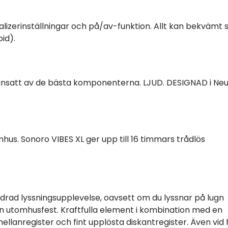
ualizerinställningar och på/av-funktion. Allt kan bekvämt 
id).
satt av de bästa komponenterna. LJUD. DESIGNAD i Neu
omhus. Sonoro VIBES XL ger upp till 16 timmars trådlös
rad lyssningsupplevelse, oavsett om du lyssnar på lugn
en utomhusfest. Kraftfulla element i kombination med en
mellanregister och fint upplösta diskantregister. Även vid