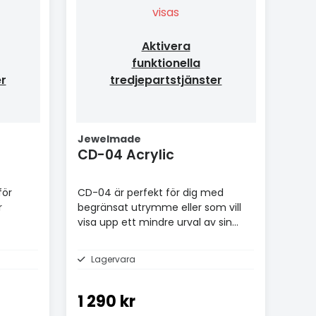
visas
Aktivera
funktionella
er
tredjepartstjänster
Jewelmade
CD-04 Acrylic
för
CD-04 är perfekt för dig med
r
begränsat utrymme eller som vill
visa upp ett mindre urval av sin
musiksamling.
Lagervara
1 290 kr