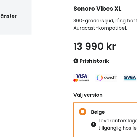
Sonoro
Vibes XL
jänster
360-graders ljud, lång batt
Auracast-kompatibel.
13 990 kr
Prishistorik
Välj version
Beige
Leverantörslag
tillgänglig hos 