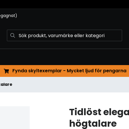
begagnat)
Fynda skyltexemplar - Mycket ljud för pengarna
talare
Tidlöst eleg
högtalare