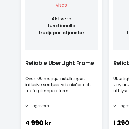
visas
Aktivera
funktionella
tredjepartstjänster
t
Reliable UberLight Frame
Relia
Över 100 möjliga inställningar,
UberLight
inklusive sex ljusstyrkenivåer och
vinylan
tre färgtemperaturer.
att lys
skivspe
Lagervara
Lager
4 990 kr
1 290