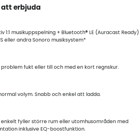
 att erbjuda
 1:1 musikuppspelning + Bluetooth® LE (Auracast Ready) 
ES eller andra Sonoro musiksystem*
n problem fukt eller till och med en kort regnskur.
d normal volym. Snabb och enkel att ladda.
m enkelt fyller större rum eller utomhusområden med
tation inklusive EQ-boostfunktion.