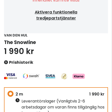
Innehållet kan inte visas
Aktivera funktionella
tredjepartstjänster
VAN DEN HUL
The Snowline
1 990 kr
Prishistorik
2 m
1 990 kr
Leverantörslager
(Vanligtvis 2-6
arbetsdagar om varan finns tillgänglig hos