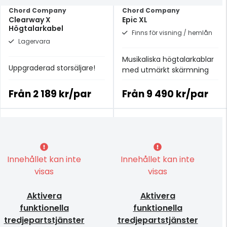
Chord Company
Chord Company
Clearway X
Epic XL
Högtalarkabel
Finns för visning / hemlån
Lagervara
Musikaliska högtalarkablar
Uppgraderad storsäljare!
med utmärkt skärmning
Från
2 189 kr/par
Från
9 490 kr/par
Innehållet kan inte
Innehållet kan inte
visas
visas
Aktivera
Aktivera
funktionella
funktionella
tredjepartstjänster
tredjepartstjänster