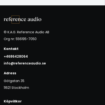
© K.A.G. Reference Audio AB
Org nr: 556195-7050
Kontakt
+4686428064
info@referenceaudio.se
Adress
Götgatan 35
11621 Stockholm
Köpvillkor