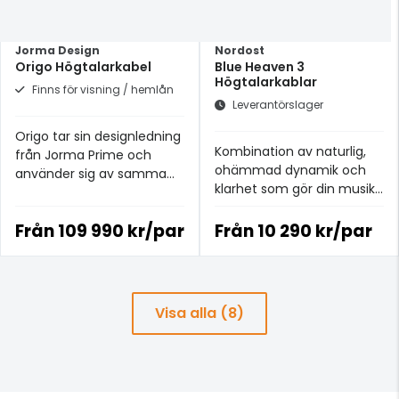
Jorma Design
Nordost
Origo Högtalarkabel
Blue Heaven 3
Högtalarkablar
Finns för visning / hemlån
Leverantörslager
Origo tar sin designledning
Kombination av naturlig,
från Jorma Prime och
ohämmad dynamik och
använder sig av samma
klarhet som gör din musik
teknik och material
mer involverande och mer
verklighetstrogen.
Från
109 990 kr/par
Från
10 290 kr/par
Visa alla (8)