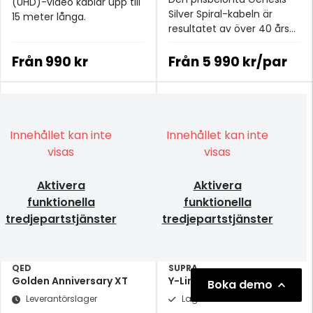
(UHD)-video kablar upp till
Silver Spiral-kabeln är
15 meter långa.
resultatet av över 40 års
vetenskaplig forskning och
utveckling av
Från
990 kr
Från
5 990 kr/par
högtalarkablar
Innehållet kan inte
Innehållet kan inte
visas
visas
Aktivera
Aktivera
funktionella
funktionella
tredjepartstjänster
tredjepartstjänster
QED
SUPRA
Golden Anniversary XT
Y-Link 1RCA-2RCA White
Boka demo
Leverantörslager
Lagervara