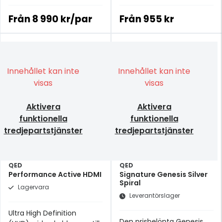
ett plus!
Från
8 990 kr/par
Från
955 kr
Innehållet kan inte
Innehållet kan inte
visas
visas
Aktivera
Aktivera
funktionella
funktionella
tredjepartstjänster
tredjepartstjänster
QED
QED
Performance Active HDMI
Signature Genesis Silver
Spiral
Lagervara
Leverantörslager
Ultra High Definition
Den prisbelönta Genesis