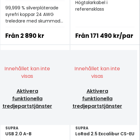
Högtalarkabel i
99,999 % silverpläterade
referensklass
syrefri koppar 24 AWG
treledare med skummad
PE-dielektrikum
Från
2 890 kr
Från
171 490 kr/par
Innehållet kan inte
Innehållet kan inte
visas
visas
Aktivera
Aktivera
funktionella
funktionella
tredjepartstjänster
tredjepartstjänster
SUPRA
SUPRA
USB 2.0 A-B
LoRad 2.5 Excalibur CS-EU