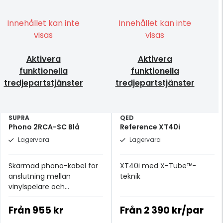
Innehållet kan inte
Innehållet kan inte
visas
visas
Aktivera
Aktivera
funktionella
funktionella
tredjepartstjänster
tredjepartstjänster
SUPRA
QED
Phono 2RCA-SC Blå
Reference XT40i
Lagervara
Lagervara
Skärmad phono-kabel för
XT40i med X-Tube™-
anslutning mellan
teknik
vinylspelare och
förstärkare med separat
jordledare!
Från
955 kr
Från
2 390 kr/par