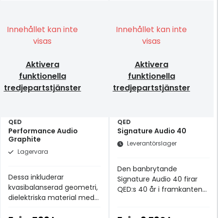
Innehållet kan inte
Innehållet kan inte
visas
visas
Aktivera
Aktivera
funktionella
funktionella
tredjepartstjänster
tredjepartstjänster
QED
QED
Performance Audio
Signature Audio 40
Graphite
Leverantörslager
Lagervara
Den banbrytande
Dessa inkluderar
Signature Audio 40 firar
kvasibalanserad geometri,
QED:s 40 år i framkanten
dielektriska material med
av brittiskt designade
låg kapacitans och 24k
ljudkablar