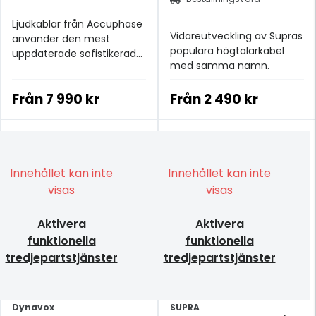
Ljudkablar från Accuphase
Vidareutveckling av Supras
använder den mest
populära högtalarkabel
uppdaterade sofistikerade
med samma namn.
tekniken.
Från
7 990 kr
Från
2 490 kr
Innehållet kan inte
Innehållet kan inte
visas
visas
Aktivera
Aktivera
funktionella
funktionella
tredjepartstjänster
tredjepartstjänster
Dynavox
SUPRA