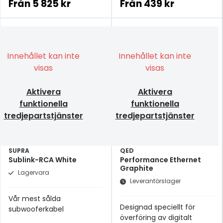
skin-effekt
förhållande Klarar även
Från
5 825 kr
Från
439 kr
Rhodiumpläterade RCA-
långa sträckor
kontakter
Innehållet kan inte
Innehållet kan inte
visas
visas
Aktivera
Aktivera
funktionella
funktionella
tredjepartstjänster
tredjepartstjänster
SUPRA
QED
Sublink-RCA White
Performance Ethernet
Graphite
Lagervara
Leverantörslager
Vår mest sålda
Designad speciellt för
subwooferkabel
överföring av digitalt