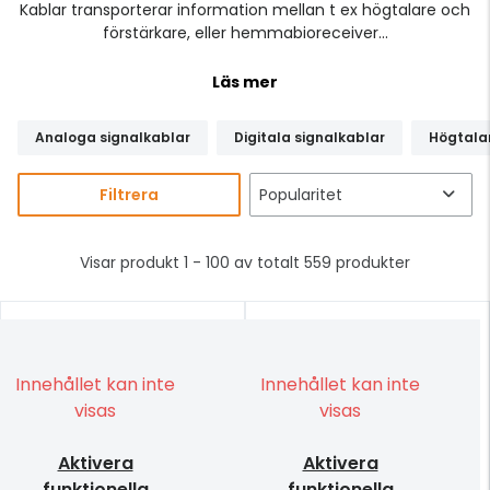
Kablar transporterar information mellan t ex högtalare och
förstärkare, eller hemmabioreceiver...
Läs mer
Analoga signalkablar
Digitala signalkablar
Högtala
Filtrera
Visar produkt 1 - 100 av totalt 559 produkter
Innehållet kan inte
Innehållet kan inte
visas
visas
Aktivera
Aktivera
funktionella
funktionella