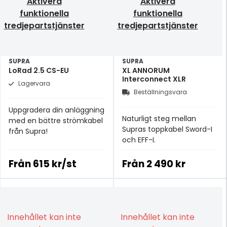
Aktivera
Aktivera
funktionella
funktionella
tredjepartstjänster
tredjepartstjänster
SUPRA
SUPRA
LoRad 2.5 CS-EU
XL ANNORUM
Interconnect XLR
Lagervara
Beställningsvara
Uppgradera din anläggning
Naturligt steg mellan
med en bättre strömkabel
Supras toppkabel Sword-I
från Supra!
och EFF-I.
Från
615 kr/st
Från
2 490 kr
Innehållet kan inte
Innehållet kan inte