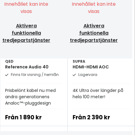
Innehållet kan inte
Innehållet kan inte
visas
visas
Aktivera
Aktivera
funktionella
funktionella
tredjepartstjänster
tredjepartstjänster
QED
SUPRA
Reference Audio 40
HDMI-HDMI AOC
Finns för visning / hemlån
Lagervara
Prisbelönt kabel nu med
4K Ultra över längder på
andra generationens
hela 100 meter!
Analoc™-pluggdesign
Från
1 890 kr
Från
2 390 kr