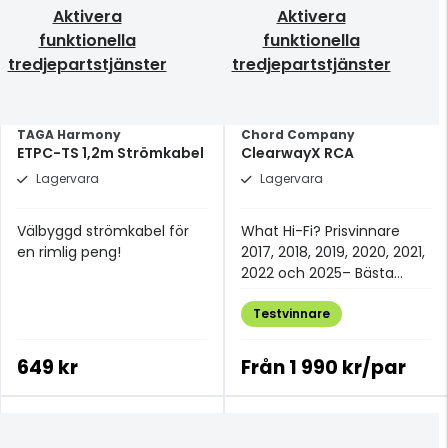
Aktivera
Aktivera
funktionella
funktionella
tredjepartstjänster
tredjepartstjänster
TAGA Harmony
Chord Company
ETPC-TS 1,2m Strömkabel
ClearwayX RCA
Lagervara
Lagervara
Välbyggd strömkabel för
What Hi-Fi? Prisvinnare
en rimlig peng!
2017, 2018, 2019, 2020, 2021,
2022 och 2025– Bästa
analoga signalkabeln för
£100+.
Testvinnare
649 kr
Från
1 990 kr/par