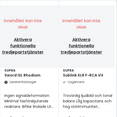
Innehållet kan inte
Innehållet kan inte
visas
visas
Aktivera
Aktivera
funktionella
funktionella
tredjepartstjänster
tredjepartstjänster
SUPRA
SUPRA
Sword ISL Rhodium
Sublink XLR F-RCA Vit
Leverantörslager
Lagervara
Ingen signaldeformation
Trovärdig ljudbild och tonal
Minimal fasförskjutande
balans Låg kapacitans och
reaktans. Bifilar lindade Litz
hög störimmunitet
ledare med försumbar
Oslagbar pris/prestanda-