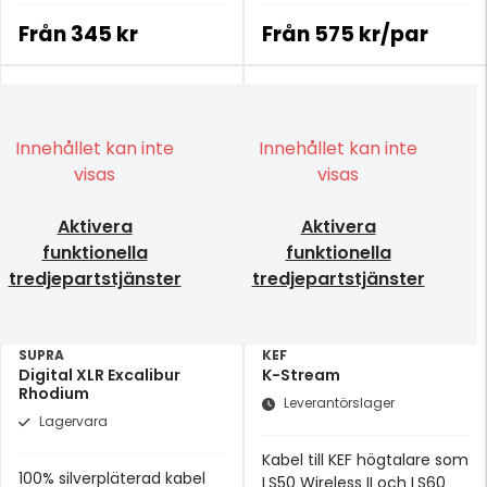
Från
345 kr
Från
575 kr/par
Innehållet kan inte
Innehållet kan inte
visas
visas
Aktivera
Aktivera
funktionella
funktionella
tredjepartstjänster
tredjepartstjänster
SUPRA
KEF
Digital XLR Excalibur
K-Stream
Rhodium
Leverantörslager
Lagervara
Kabel till KEF högtalare som
100% silverpläterad kabel
LS50 Wireless II och LS60