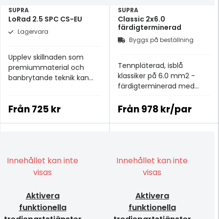
SUPRA
SUPRA
LoRad 2.5 SPC CS-EU
Classic 2x6.0
färdigterminerad
Lagervara
Byggs på beställning
Upplev skillnaden som
Tennpläterad, isblå
premiummaterial och
klassiker på 6.0 mm2 -
banbrytande teknik kan
färdigterminerad med
göra.
Supras CombiCon-
kontakter
Från
725 kr
Från
978 kr/par
Innehållet kan inte
Innehållet kan inte
visas
visas
Aktivera
Aktivera
funktionella
funktionella