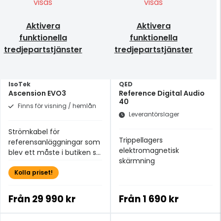
visas
visas
Aktivera
Aktivera
funktionella
funktionella
tredjepartstjänster
tredjepartstjänster
IsoTek
QED
Ascension EVO3
Reference Digital Audio
40
Finns för visning / hemlån
Leverantörslager
Strömkabel för
Trippellagers
referensanläggningar som
elektromagnetisk
blev ett måste i butiken så
skärmning
fort vi fick provlyssna!
Kolla priset!
Från
29 990 kr
Från
1 690 kr