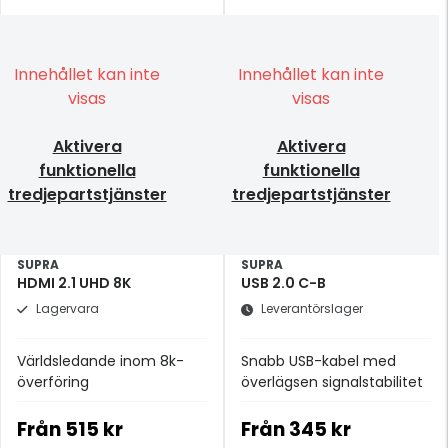
Innehållet kan inte
Innehållet kan inte
visas
visas
Aktivera
Aktivera
funktionella
funktionella
tredjepartstjänster
tredjepartstjänster
SUPRA
SUPRA
HDMI 2.1 UHD 8K
USB 2.0 C-B
Lagervara
Leverantörslager
Världsledande inom 8k-
Snabb USB-kabel med
överföring
överlägsen signalstabilitet
Från
515 kr
Från
345 kr