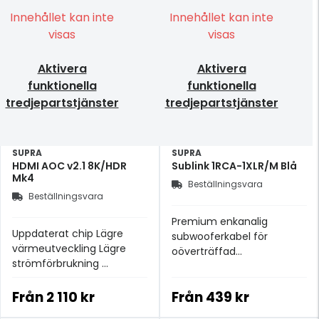
Innehållet kan inte
Innehållet kan inte
visas
visas
Aktivera
Aktivera
funktionella
funktionella
tredjepartstjänster
tredjepartstjänster
SUPRA
SUPRA
HDMI AOC v2.1 8K/HDR
Sublink 1RCA-1XLR/M Blå
Mk4
Beställningsvara
Beställningsvara
Premium enkanalig
Uppdaterat chip Lägre
subwooferkabel för
värmeutveckling Lägre
oöverträffad
strömförbrukning
lågfrekvensklarhet
Ytterligare förbättrad
kompatibilitet
Från
2 110 kr
Från
439 kr