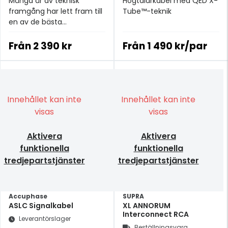
Många år av teknisk
Högtalarkabel med QED X-
framgång har lett fram till
Tube™-teknik
en av de bästa
strömkablarna i
prisklassen.
Från
2 390 kr
Från
1 490 kr/par
Innehållet kan inte
Innehållet kan inte
visas
visas
Aktivera
Aktivera
funktionella
funktionella
tredjepartstjänster
tredjepartstjänster
Accuphase
SUPRA
ASLC Signalkabel
XL ANNORUM
Interconnect RCA
Leverantörslager
Beställningsvara