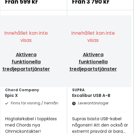
guldpläterade RCA-
Från
599 kr
Från
3 790 kr
kontakter.
Innehållet kan inte
Innehållet kan inte
visas
visas
Aktivera
Aktivera
funktionella
funktionella
tredjepartstjänster
tredjepartstjänster
Chord Company
SUPRA
Epic X
Excalibur USB A-B
Finns för visning / hemlån
Leverantörslager
Högtalarkabel i toppklass
Supras bästa USB-kabel
med Chords nya
någonsin! Att den också är
Ohmickontakter!
extremt prisvärd är bara