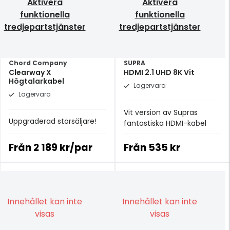
Aktivera
Aktivera
funktionella
funktionella
tredjepartstjänster
tredjepartstjänster
Chord Company
SUPRA
Clearway X
HDMI 2.1 UHD 8K Vit
Högtalarkabel
Lagervara
Lagervara
Vit version av Supras
Uppgraderad storsäljare!
fantastiska HDMI-kabel
Från
2 189 kr/par
Från
535 kr
Innehållet kan inte
Innehållet kan inte
visas
visas