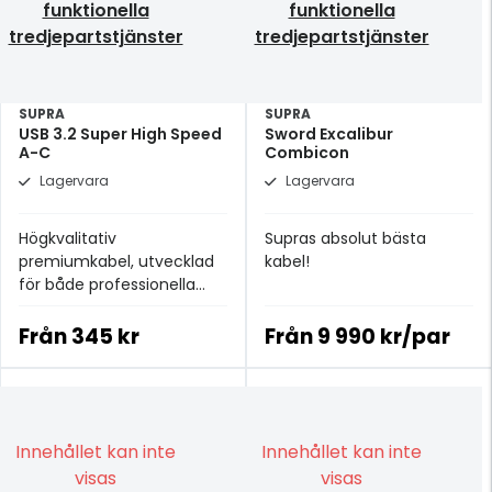
funktionella
funktionella
tredjepartstjänster
tredjepartstjänster
SUPRA
SUPRA
USB 3.2 Super High Speed
Sword Excalibur
A-C
Combicon
Lagervara
Lagervara
Högkvalitativ
Supras absolut bästa
premiumkabel, utvecklad
kabel!
för både professionella
användare och entusiaster
Från
345 kr
Från
9 990 kr/par
Innehållet kan inte
Innehållet kan inte
visas
visas