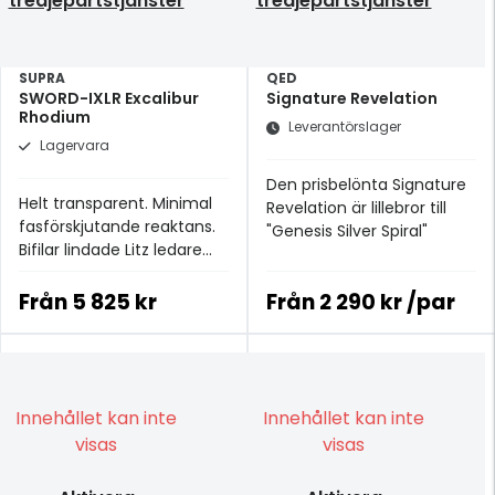
tredjepartstjänster
tredjepartstjänster
SUPRA
QED
SWORD-IXLR Excalibur
Signature Revelation
Rhodium
Leverantörslager
Lagervara
Den prisbelönta Signature
Helt transparent. Minimal
Revelation är lillebror till
fasförskjutande reaktans.
"Genesis Silver Spiral"
Bifilar lindade Litz ledare
med försumbar skin-
effekt Rhodiumpläterade
Från
5 825 kr
Från
2 290 kr /par
XLR-kontakter
Innehållet kan inte
Innehållet kan inte
visas
visas