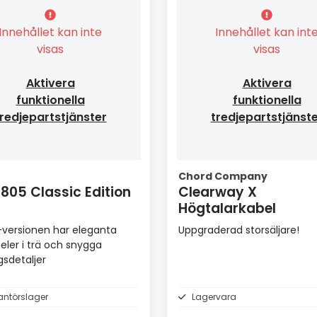
Innehållet kan inte
Innehållet kan int
visas
visas
Aktivera
Aktivera
funktionella
funktionella
redjepartstjänster
tredjepartstjänst
Chord Company
05 Classic Edition
Clearway X
Högtalarkabel
-versionen har eleganta
Uppgraderad storsäljare!
eler i trä och snygga
sdetaljer
antörslager
Lagervara