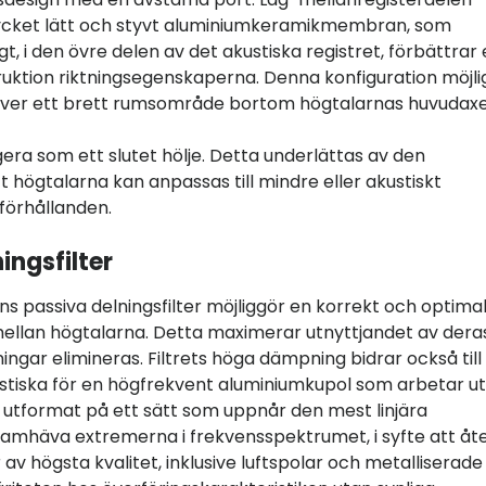
ycket lätt och styvt aluminiumkeramikmembran, som
, i den övre delen av det akustiska registret, förbättrar
ktion riktningsegenskaperna. Denna konfiguration möjli
över ett brett rumsområde bortom högtalarnas huvudaxe
ra som ett slutet hölje. Detta underlättas av den
 högtalarna kan anpassas till mindre eller akustiskt
förhållanden.
ingsfilter
 passiva delningsfilter möjliggör en korrekt och optima
ellan högtalarna. Detta maximerar utnyttjandet av dera
gar elimineras. Filtrets höga dämpning bidrar också till
ristiska för en högfrekvent aluminiumkupol som arbetar u
r utformat på ett sätt som uppnår den mest linjära
amhäva extremerna i frekvensspektrumet, i syfte att åt
v högsta kvalitet, inklusive luftspolar och metalliserade