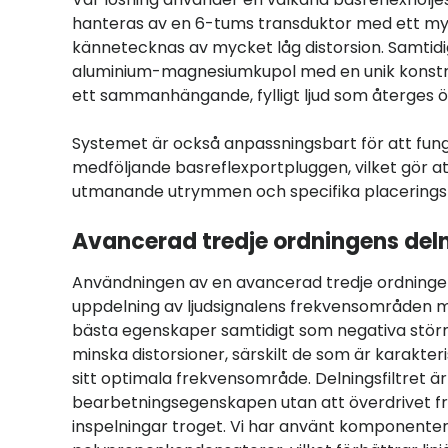
hanteras av en 6-tums transduktor med ett m
kännetecknas av mycket låg distorsion. Samtidigt
aluminium-magnesiumkupol med en unik konstru
ett sammanhängande, fylligt ljud som återges 
Systemet är också anpassningsbart för att funge
medföljande basreflexportpluggen, vilket gör att
utmanande utrymmen och specifika placerings
Avancerad tredje ordningens deln
Användningen av en avancerad tredje ordningens
uppdelning av ljudsignalens frekvensområden m
bästa egenskaper samtidigt som negativa störnin
minska distorsioner, särskilt de som är karakte
sitt optimala frekvensområde. Delningsfiltret ä
bearbetningsegenskapen utan att överdrivet fr
inspelningar troget. Vi har använt komponenter a