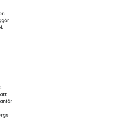
 en
ggör
l.
l
s
 att
tanför
erge