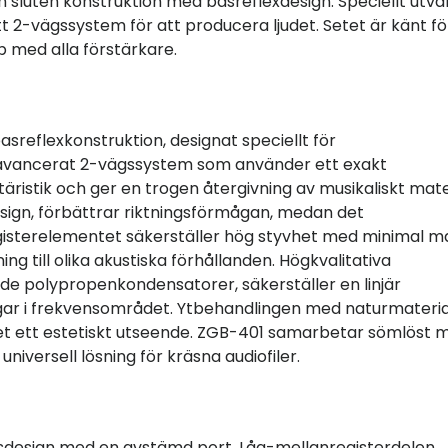
n sluten konstruktion med basreflexdesign. Speciellt utva
 2-vägssystem för att producera ljudet. Setet är känt för
p med alla förstärkare.
reflexkonstruktion, designat speciellt för
t avancerat 2-vägssystem som använder ett exakt
aktäristik och ger en trogen återgivning av musikaliskt mate
esign, förbättrar riktningsförmågan, medan det
sterelementet säkerställer hög styvhet med minimal m
 till olika akustiska förhållanden. Högkvalitativa
de polypropenkondensatorer, säkerställer en linjär
ngar i frekvensområdet. Ytbehandlingen med naturmateria
emet ett estetiskt utseende. ZGB-401 samarbetar sömlöst 
universell lösning för kräsna audiofiler.
esdesign med en avstämd port. Låg-mellanregisterdelen