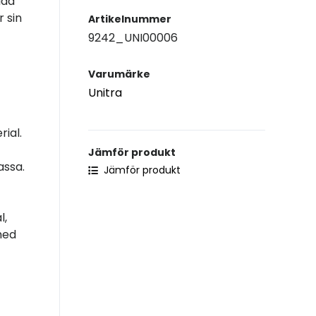
lda
 sin
Artikelnummer
9242_UNI00006
Varumärke
Unitra
rial.
Jämför produkt
assa.
Jämför produkt
l,
med