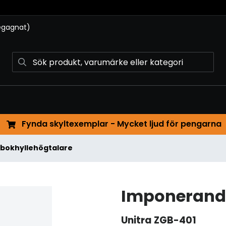
begagnat)
Fynda skyltexemplar - Mycket ljud för pengarna
 / bokhyllehögtalare
Imponerande
Unitra
ZGB-401