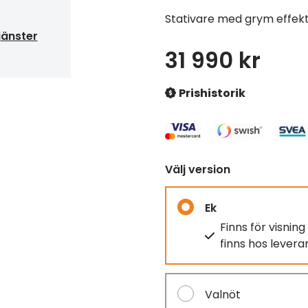
Stativare med grym effekt
jänster
31 990 kr
Prishistorik
Välj version
Ek
Finns för visnin
finns hos lever
Valnöt