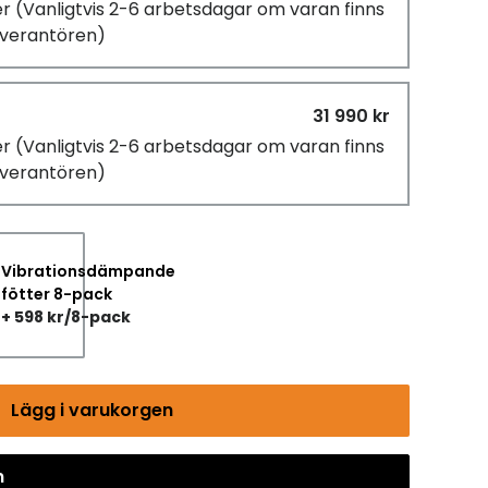
er
(Vanligtvis 2-6 arbetsdagar om varan finns
leverantören)
31 990 kr
er
(Vanligtvis 2-6 arbetsdagar om varan finns
leverantören)
Vibrationsdämpande
fötter 8-pack
+ 598 kr/8-pack
Lägg i varukorgen
n
Gå till kassan