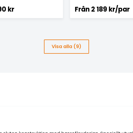
90 kr
Från
2 189 kr/par
Visa alla (9)