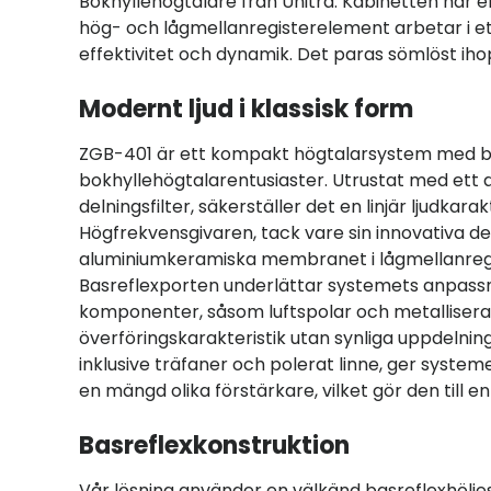
Bokhyllehögtalare från Unitra. Kabinetten har e
hög- och lågmellanregisterelement arbetar i ett
effektivitet och dynamik. Det paras sömlöst iho
Modernt ljud i klassisk form
ZGB-401 är ett kompakt högtalarsystem med bas
bokhyllehögtalarentusiaster. Utrustat med et
delningsfilter, säkerställer det en linjär ljudkar
Högfrekvensgivaren, tack vare sin innovativa d
aluminiumkeramiska membranet i lågmellanregi
Basreflexporten underlättar systemets anpassning
komponenter, såsom luftspolar och metallisera
överföringskarakteristik utan synliga uppdelni
inklusive träfaner och polerat linne, ger syst
en mängd olika förstärkare, vilket gör den till en 
Basreflexkonstruktion
Vår lösning använder en välkänd basreflexhölj