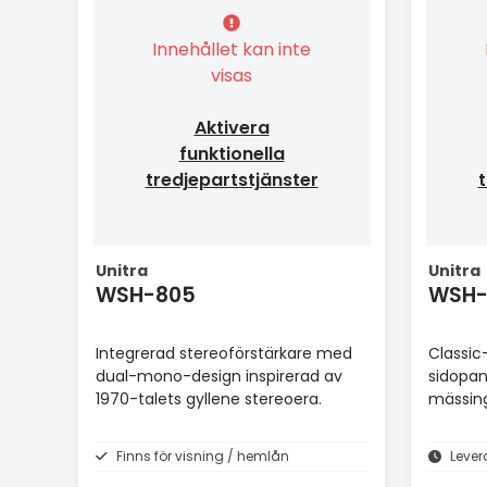
Innehållet kan inte
visas
Aktivera
funktionella
tredjepartstjänster
t
Unitra
Unitra
WSH-805
WSH-8
Integrerad stereoförstärkare med
Classic
dual-mono-design inspirerad av
sidopan
1970-talets gyllene stereoera.
mässing
Finns för visning / hemlån
Lever