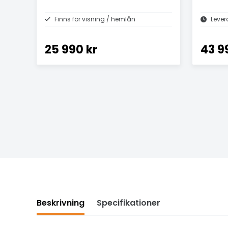
E Ink-skärm
Finns för visning / hemlån
Lever
25 990 kr
43 9
Beskrivning
Specifikationer