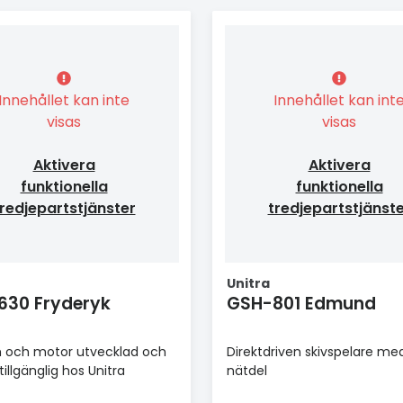
Innehållet kan inte
Innehållet kan int
visas
visas
Aktivera
Aktivera
funktionella
funktionella
redjepartstjänster
tredjepartstjänst
Unitra
630 Fryderyk
GSH-801 Edmund
 och motor utvecklad och
Direktdriven skivspelare me
illgänglig hos Unitra
nätdel