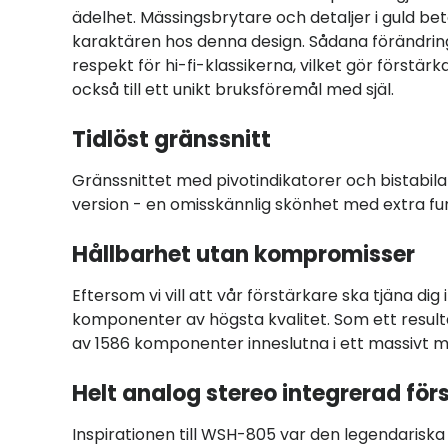
ädelhet. Mässingsbrytare och detaljer i guld 
karaktären hos denna design. Sådana förändringa
respekt för hi-fi-klassikerna, vilket gör förstärk
också till ett unikt bruksföremål med själ.
Tidlöst gränssnitt
Gränssnittet med pivotindikatorer och bistabila
version - en omisskännlig skönhet med extra fu
Hållbarhet utan kompromisser
Eftersom vi vill att vår förstärkare ska tjäna dig
komponenter av högsta kvalitet. Som ett resultat
av 1586 komponenter inneslutna i ett massivt me
Helt analog stereo integrerad för
Inspirationen till WSH-805 var den legendarisk