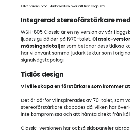
Tillverkarens produktinformation översatt från engelska
Integrerad stereoförstärkare m
WSH-805 Classic är en ny version av vår flagg
ljudets guldålder på 1970-talet.
Classic-versio
mässingsdetaljer
som betonar dess tidlösa ka
har vi använt samma ljudarkitektur som i origina
signalvägstopologi.
Tidlös design
Vi ville skapa en förstärkare som kommer att
Det är därför vi inspirerades av 70-talet, som 
stereoförstärkare skapades då, vilken har över
inte kompromissa och att hämta direkt från kä
Classic-versionen har också sidopaneler gjorda