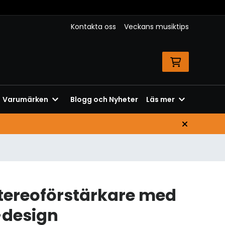
Kontakta oss
Veckans musiktips
Varumärken
Blogg och Nyheter
Läs mer
stereoförstärkare med
design