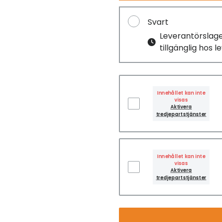
Svart
Leverantörslag
tillgänglig hos 
Innehållet kan inte
visas
Aktivera
tredjepartstjänster
Innehållet kan inte
visas
Aktivera
tredjepartstjänster