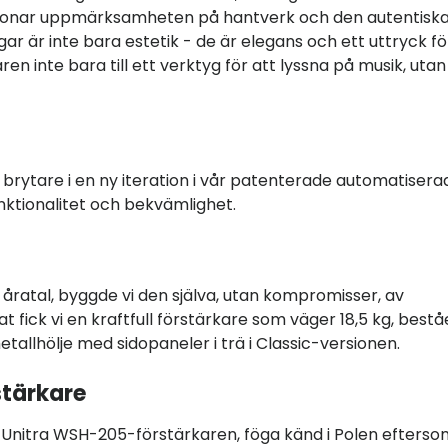
betonar uppmärksamheten på hantverk och den autentisk
r är inte bara estetik - de är elegans och ett uttryck fö
aren inte bara till ett verktyg för att lyssna på musik, utan
 brytare i en ny iteration i vår patenterade automatisera
nktionalitet och bekvämlighet.
 i åratal, byggde vi den själva, utan kompromisser, av
 fick vi en kraftfull förstärkare som väger 18,5 kg, best
tallhölje med sidopaneler i trä i Classic-versionen.
stärkare
a Unitra WSH-205-förstärkaren, föga känd i Polen efters