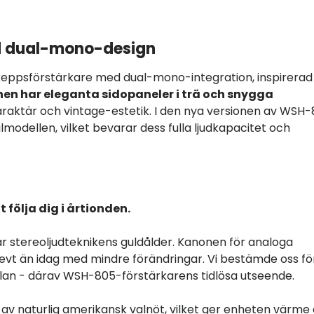
ed dual-mono-design
skeppsförstärkare med dual-mono-integration, inspirerad
nen har eleganta sidopaneler i trä och snygga
raktär och vintage-estetik. I den nya versionen av WSH
lmodellen, vilket bevarar dess fulla ljudkapacitet och
 följa dig i årtionden.
var stereoljudteknikens guldålder. Kanonen för analoga
levt än idag med mindre förändringar. Vi bestämde oss fö
llan - därav WSH-805-förstärkarens tidlösa utseende.
 av naturlig amerikansk valnöt, vilket ger enheten värme