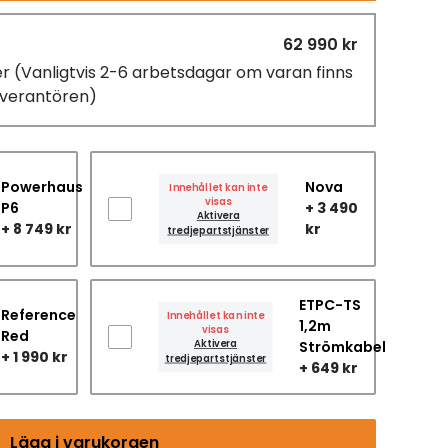
62 990 kr
er
(Vanligtvis 2-6 arbetsdagar om varan finns
leverantören)
Powerhaus
Nova
Innehållet kan inte
visas
P6
+ 3 490
Aktivera
+ 8 749 kr
kr
tredjepartstjänster
ETPC-TS
Reference
Innehållet kan inte
1,2m
visas
Red
Aktivera
Strömkabel
+ 1 990 kr
tredjepartstjänster
+ 649 kr
Lägg i varukorgen