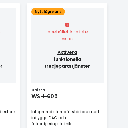
Nytt lägre pris
e
Innehållet kan inte
visas
Aktivera
funktionella
er
tredjepartstjänster
Unitra
WSH-605
d extern
Integrerad stereoförstärkare med
inbyggd DAC och
felkorrigeringsteknik