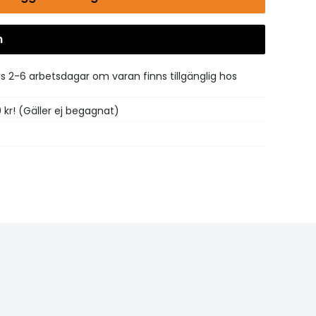
n
Gå till kassan
is 2-6 arbetsdagar om varan finns tillgänglig hos
0 kr! (Gäller ej begagnat)