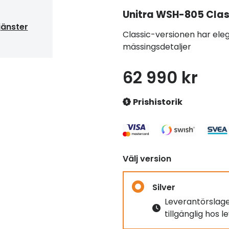
Unitra
WSH-805 Class
jänster
Classic-versionen har ele
mässingsdetaljer
62 990 kr
Prishistorik
Välj version
Silver
Leverantörslag
tillgänglig hos 