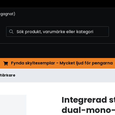
begagnat)
Fynda skyltexemplar - Mycket ljud för pengarna
stärkare
Integrerad 
dual-mono-