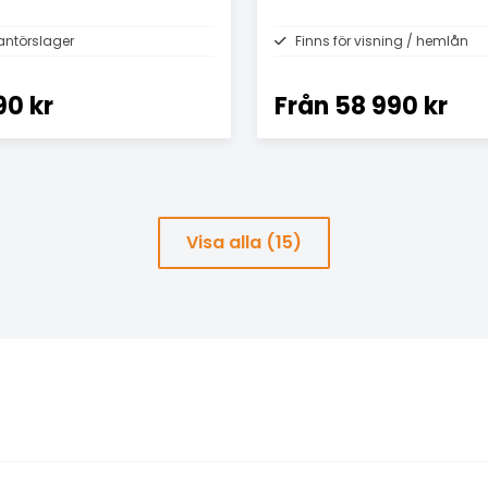
antörslager
Finns för visning / hemlån
90 kr
Från
58 990 kr
Visa alla (15)