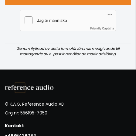
Friendly Captcha
Genom ifyllnad av detta formulär lämnas medgivande till
mottagande av e-post innehållande marknadsföring.
© K.A.G. Reference Audio AB
Org nr: 556195-7050
Kontakt
+4686428064