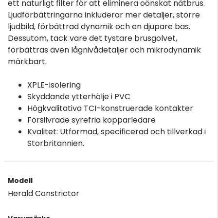
ett naturligt filter för att eliminera oönskat nätbrus.
Ljudförbättringarna inkluderar mer detaljer, större
ljudbild, förbättrad dynamik och en djupare bas.
Dessutom, tack vare det tystare brusgolvet,
förbättras även lågnivådetaljer och mikrodynamik
märkbart.
XPLE-isolering
Skyddande ytterhölje i PVC
Högkvalitativa TCI-konstruerade kontakter
Försilvrade syrefria kopparledare
Kvalitet: Utformad, specificerad och tillverkad i
Storbritannien.
Modell
Herald Constrictor