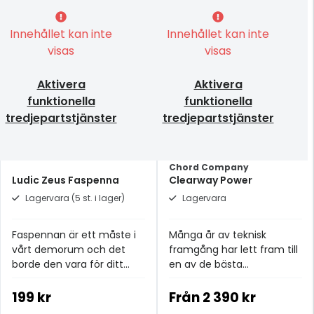
Innehållet kan inte
Innehållet kan inte
visas
visas
Aktivera
Aktivera
funktionella
funktionella
tredjepartstjänster
tredjepartstjänster
Chord Company
Ludic Zeus Faspenna
Clearway Power
Lagervara (5 st. i lager)
Lagervara
Faspennan är ett måste i
Många år av teknisk
vårt demorum och det
framgång har lett fram till
borde den vara för ditt
en av de bästa
lyssningsrum också!
strömkablarna i
prisklassen.
199 kr
Från
2 390 kr