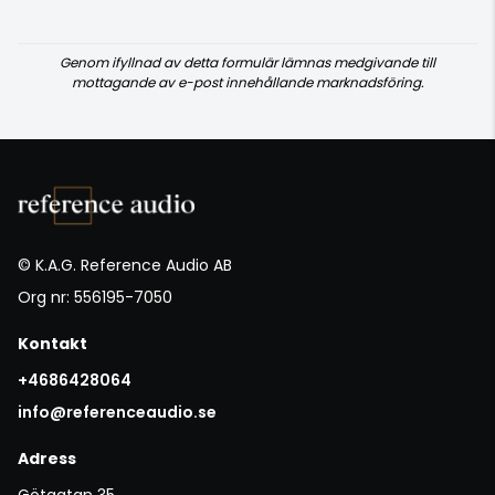
Genom ifyllnad av detta formulär lämnas medgivande till
mottagande av e-post innehållande marknadsföring.
© K.A.G. Reference Audio AB
Org nr: 556195-7050
Kontakt
+4686428064
info@referenceaudio.se
Adress
Götgatan 35