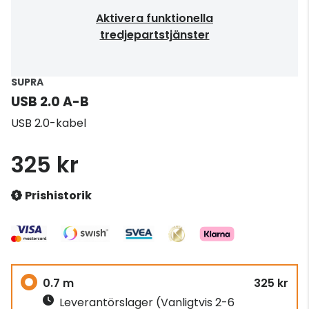
Aktivera funktionella
tredjepartstjänster
SUPRA
USB 2.0 A-B
USB 2.0-kabel
325 kr
Prishistorik
0.7 m
325 kr
Leverantörslager
(Vanligtvis 2-6