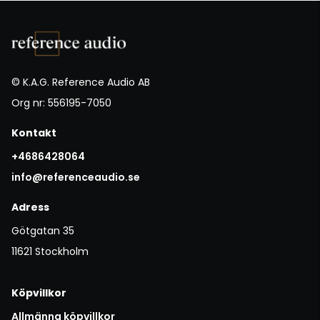
© K.A.G. Reference Audio AB
Org nr: 556195-7050
Kontakt
+4686428064
info@referenceaudio.se
Adress
Götgatan 35
11621 Stockholm
Köpvillkor
Allmänna köpvillkor