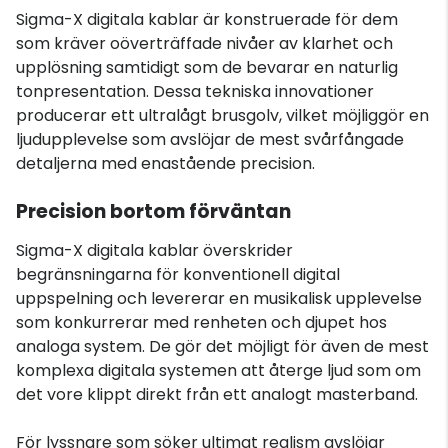
Sigma-X digitala kablar är konstruerade för dem
som kräver oöverträffade nivåer av klarhet och
upplösning samtidigt som de bevarar en naturlig
tonpresentation. Dessa tekniska innovationer
producerar ett ultralågt brusgolv, vilket möjliggör en
ljudupplevelse som avslöjar de mest svårfångade
detaljerna med enastående precision.
Precision bortom förväntan
Sigma-X digitala kablar överskrider
begränsningarna för konventionell digital
uppspelning och levererar en musikalisk upplevelse
som konkurrerar med renheten och djupet hos
analoga system. De gör det möjligt för även de mest
komplexa digitala systemen att återge ljud som om
det vore klippt direkt från ett analogt masterband.
För lyssnare som söker ultimat realism avslöjar