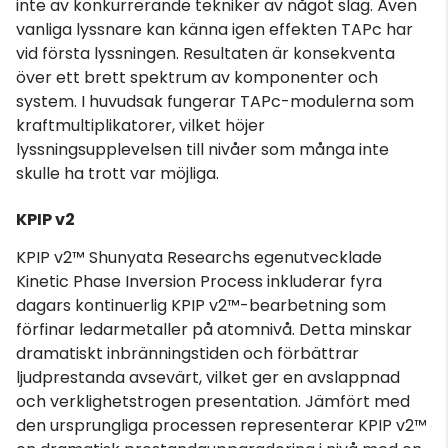
inte av konkurrerande tekniker av något slag. Även
vanliga lyssnare kan känna igen effekten TAPc har
vid första lyssningen. Resultaten är konsekventa
över ett brett spektrum av komponenter och
system. I huvudsak fungerar TAPc-modulerna som
kraftmultiplikatorer, vilket höjer
lyssningsupplevelsen till nivåer som många inte
skulle ha trott var möjliga.
KPIP v2
KPIP v2™ Shunyata Researchs egenutvecklade
Kinetic Phase Inversion Process inkluderar fyra
dagars kontinuerlig KPIP v2™-bearbetning som
förfinar ledarmetaller på atomnivå. Detta minskar
dramatiskt inbränningstiden och förbättrar
ljudprestanda avsevärt, vilket ger en avslappnad
och verklighetstrogen presentation. Jämfört med
den ursprungliga processen representerar KPIP v2™