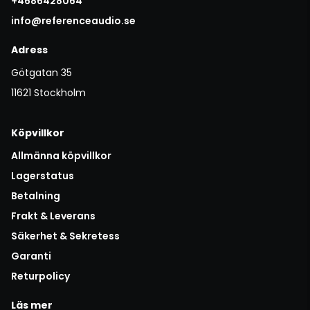
+4686428064
info@referenceaudio.se
Adress
Götgatan 35
11621 Stockholm
Köpvillkor
Allmänna köpvillkor
Lagerstatus
Betalning
Frakt & Leverans
Säkerhet & Sekretess
Garanti
Returpolicy
Läs mer