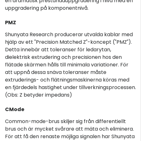
en dramatisk prestandauppgradering i nivå med en
uppgradering på komponentnivå.
PMZ
Shunyata Research producerar utvalda kablar med
hjälp av ett "Precision Matched Z"-koncept ("PMZ").
Detta innebär att toleranser för ledarytan,
dielektrisk extrudering och precisionen hos den
flätade skärmen hålls till minimala variationer. För
att uppnå dessa snäva toleranser måste
extruderings- och flätningsmaskinerna köras med
en fjärdedels hastighet under tillverkningsprocessen.
(Obs: Z betyder impedans)
CMode
Common-mode-brus skiljer sig från differentiellt
brus och är mycket svårare att mäta och eliminera.
För att få den renaste möjliga signalen har Shunyata