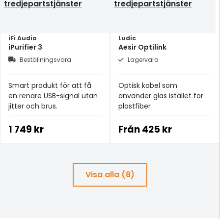
tredjepartstjänster
tredjepartstjänster
iFi Audio
Ludic
iPurifier 3
Aesir Optilink
Beställningsvara
Lagervara
Smart produkt för att få
Optisk kabel som
en renare USB-signal utan
använder glas istället för
jitter och brus.
plastfiber
1 749 kr
Från
425 kr
Visa alla (8)