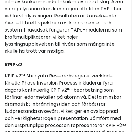
inte av konkurrerande tekniker av något slag. Även
vanliga lyssnare kan känna igen effekten TAPc har
vid första lyssningen. Resultaten är konsekventa
över ett brett spektrum av komponenter och
system. I huvudsak fungerar TAPc-modulerna som
kraftmultiplikatorer, vilket höjer
lyssningsupplevelsen till nivåer som många inte
skulle ha trott var möjliga.
KPIP v2
KPIP v2™ Shunyata Researchs egenutvecklade
Kinetic Phase Inversion Process inkluderar fyra
dagars kontinuerlig KPIP v2™-bearbetning som
förfinar ledarmetaller på atomnivå. Detta minskar
dramatiskt inbränningstiden och förbättrar
ljudprestanda avsevärt, vilket ger en avslappnad
och verklighetstrogen presentation. Jämfört med
den ursprungliga processen representerar KPIP v2™