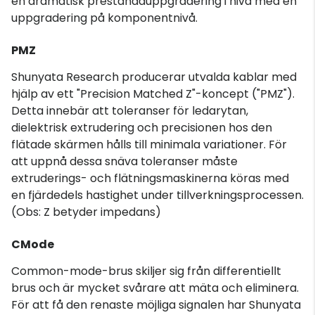
en dramatisk prestandauppgradering i nivå med en
uppgradering på komponentnivå.
PMZ
Shunyata Research producerar utvalda kablar med
hjälp av ett "Precision Matched Z"-koncept ("PMZ").
Detta innebär att toleranser för ledarytan,
dielektrisk extrudering och precisionen hos den
flätade skärmen hålls till minimala variationer. För
att uppnå dessa snäva toleranser måste
extruderings- och flätningsmaskinerna köras med
en fjärdedels hastighet under tillverkningsprocessen.
(Obs: Z betyder impedans)
CMode
Common-mode-brus skiljer sig från differentiellt
brus och är mycket svårare att mäta och eliminera.
För att få den renaste möjliga signalen har Shunyata