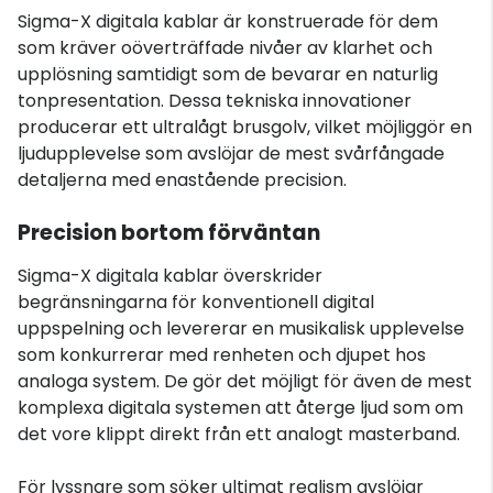
Sigma-X digitala kablar är konstruerade för dem
som kräver oöverträffade nivåer av klarhet och
upplösning samtidigt som de bevarar en naturlig
tonpresentation. Dessa tekniska innovationer
producerar ett ultralågt brusgolv, vilket möjliggör en
ljudupplevelse som avslöjar de mest svårfångade
detaljerna med enastående precision.
Precision bortom förväntan
Sigma-X digitala kablar överskrider
begränsningarna för konventionell digital
uppspelning och levererar en musikalisk upplevelse
som konkurrerar med renheten och djupet hos
analoga system. De gör det möjligt för även de mest
komplexa digitala systemen att återge ljud som om
det vore klippt direkt från ett analogt masterband.
För lyssnare som söker ultimat realism avslöjar