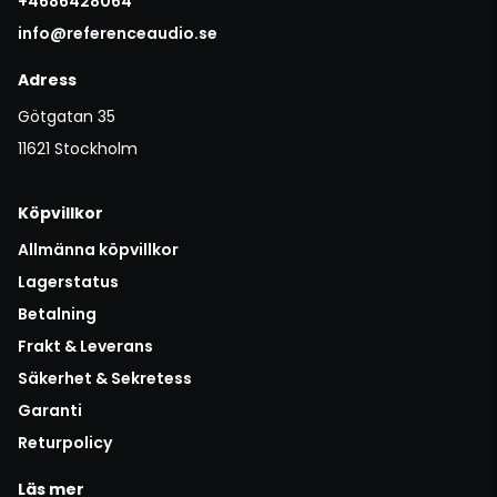
+4686428064
info@referenceaudio.se
Adress
Götgatan 35
11621 Stockholm
Köpvillkor
Allmänna köpvillkor
Lagerstatus
Betalning
Frakt & Leverans
Säkerhet & Sekretess
Garanti
Returpolicy
Läs mer