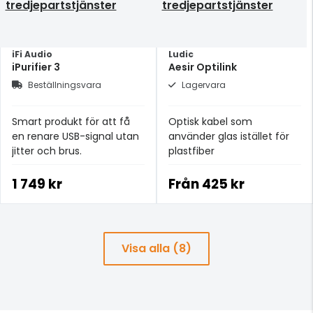
tredjepartstjänster
tredjepartstjänster
iFi Audio
Ludic
iPurifier 3
Aesir Optilink
Beställningsvara
Lagervara
Smart produkt för att få
Optisk kabel som
en renare USB-signal utan
använder glas istället för
jitter och brus.
plastfiber
1 749 kr
Från
425 kr
Visa alla (8)