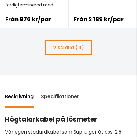
färdigterminerad med
Supras CombiCon-
kontakter
Från
876 kr/par
Från
2 189 kr/par
Visa alla (11)
Beskrivning
Specifikationer
Högtalarkabel på lösmeter
Vår egen stadardkabel som Supra gör åt oss. 2.5