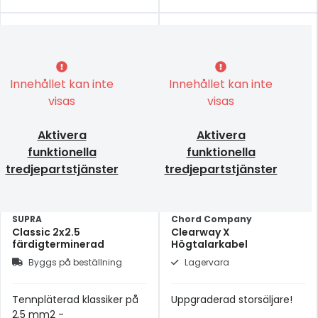
Innehållet kan inte
Innehållet kan inte
visas
visas
Aktivera
Aktivera
funktionella
funktionella
tredjepartstjänster
tredjepartstjänster
SUPRA
Chord Company
Classic 2x2.5
Clearway X
färdigterminerad
Högtalarkabel
Byggs på beställning
Lagervara
Tennpläterad klassiker på
Uppgraderad storsäljare!
2.5 mm2 -