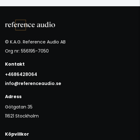
© K.A.G. Reference Audio AB
Org nr: 556195-7050
Kontakt
+4686428064
info@referenceaudio.se
Adress
Götgatan 35
11621 Stockholm
Köpvillkor