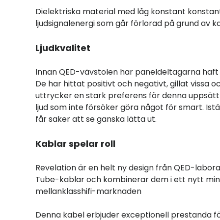
Dielektriska material med låg konstant konsta
ljudsignalenergi som går förlorad på grund av 
Ljudkvalitet
Innan QED-vävstolen har paneldeltagarna haft 
De har hittat positivt och negativt, gillat vissa
uttrycker en stark preferens för denna uppsätt
ljud som inte försöker göra något för smart. Ist
får saker att se ganska lätta ut.
Kablar spelar roll
Revelation är en helt ny design från QED-labor
Tube-kablar och kombinerar dem i ett nytt minia
mellanklasshifi-marknaden
Denna kabel erbjuder exceptionell prestanda f