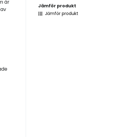
om är
Jämför produkt
 av
Jämför produkt
ade