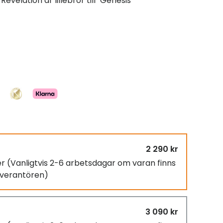
evelation är lillebror till "Genesis
2 290 kr
er
(Vanligtvis 2-6 arbetsdagar om varan finns
leverantören)
3 090 kr