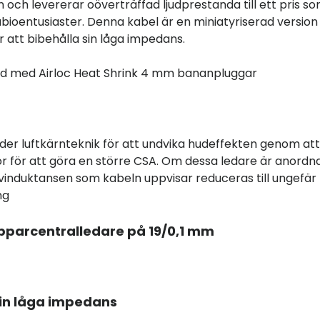
n och levererar oöverträffad ljudprestanda till ett pris s
ioentusiaster. Denna kabel är en miniatyriserad version
r att bibehålla sin låga impedans.
edd med Airloc Heat Shrink 4 mm bananpluggar
er luftkärnteknik för att undvika hudeffekten genom att
or för att göra en större CSA. Om dessa ledare är anordn
älvinduktansen som kabeln uppvisar reduceras till ungefär
ng
kopparcentralledare på 19/0,1 mm
 sin låga impedans