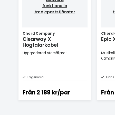
funktionella
tredjepartstjänster
t
Chord Company
Chord
Clearway X
Epic 
Högtalarkabel
Uppgraderad storsäljare!
Musikal
utmärk
Lagervara
Finns
Från
2 189 kr/par
Från