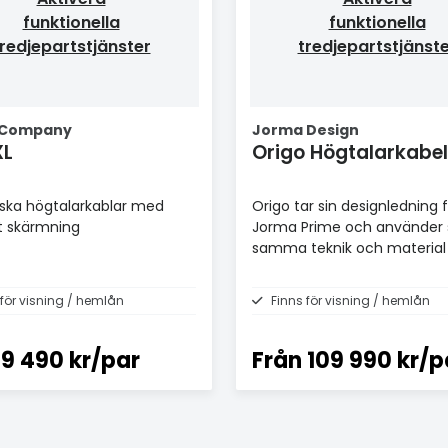
funktionella
funktionella
redjepartstjänster
tredjepartstjänst
 Company
Jorma Design
XL
Origo Högtalarkabel
iska högtalarkablar med
Origo tar sin designledning 
t skärmning
Jorma Prime och använder 
samma teknik och material
 för visning / hemlån
Finns för visning / hemlån
9 490 kr/par
Från
109 990 kr/p