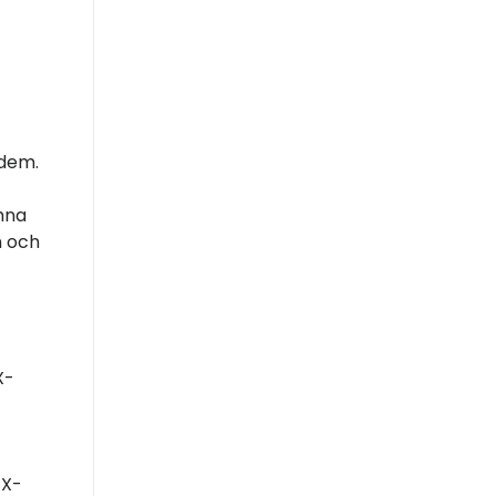
 dem.
mna
n och
X-
 X-