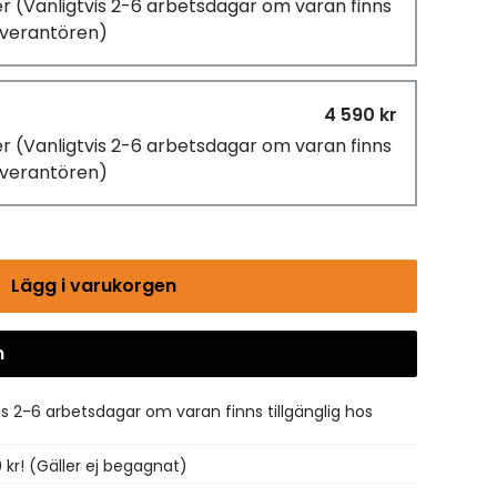
er
(Vanligtvis 2-6 arbetsdagar om varan finns
leverantören)
4 590 kr
er
(Vanligtvis 2-6 arbetsdagar om varan finns
leverantören)
Lägg i varukorgen
n
Gå till kassan
is 2-6 arbetsdagar om varan finns tillgänglig hos
0 kr! (Gäller ej begagnat)