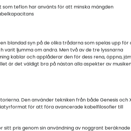
nt som teflon har använts för att minska mängden
kabelkapacitans
en blandad syn på de olika trådarna som spelas upp för
 och varit ljumma om andra. Men två av de tre lyssnarna
ning kablar och applåderar den för dess rena, öppna, jä
ället är det väldigt bra på nästan alla aspekter av musike
atorierna. Den använder tekniken från både Genesis och 
tyrformat för att föra avancerade kabelfilosofier till
ör sitt pris genom sin användning av noggrant beräknade