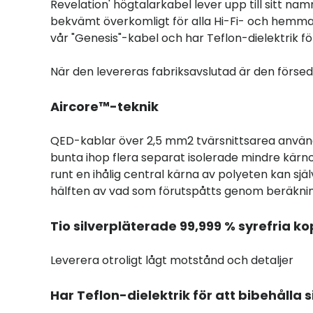
Revelation' högtalarkabel lever upp till sitt nam
bekvämt överkomligt för alla Hi-Fi- och hemmab
vår "Genesis"-kabel och har Teflon-dielektrik fö
När den levereras fabriksavslutad är den förs
Aircore™-teknik
QED-kablar över 2,5 mm2 tvärsnittsarea använd
bunta ihop flera separat isolerade mindre kärn
runt en ihålig central kärna av polyeten kan sj
hälften av vad som förutspåtts genom beräkni
Tio silverpläterade 99,999 % syrefria 
Leverera otroligt lågt motstånd och detaljer
Har Teflon-dielektrik för att bibehålla