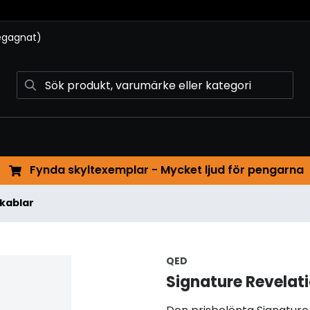
begagnat)
Fynda skyltexemplar - Mycket ljud för pengarna
kablar
QED
Signature Revelat