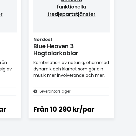
funktionella
er
tredjepartstjänster
Nordost
Blue Heaven 3
Högtalarkablar
från
Kombination av naturlig, ohämmad
sig av
dynamik och klarhet som gör din
musik mer involverande och mer
verklighetstrogen.
Leverantörslager
ar
Från
10 290 kr/par