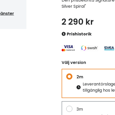
Den prisbelönta Signature R
Silver Spiral"
jänster
2 290 kr
Prishistorik
Välj version
2m
Leverantörslag
tillgänglig hos 
3m