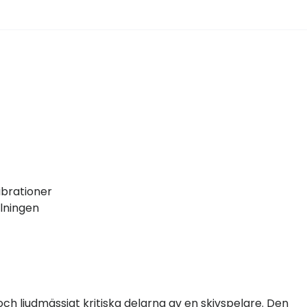
brationer
elningen
h ljudmässigt kritiska delarna av en skivspelare. Den