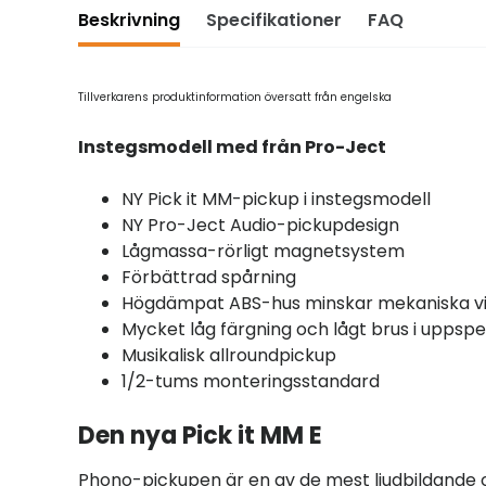
Beskrivning
Specifikationer
FAQ
Tillverkarens produktinformation översatt från engelska
Instegsmodell med från Pro-Ject
NY Pick it MM-pickup i instegsmodell
NY Pro-Ject Audio-pickupdesign
Lågmassa-rörligt magnetsystem
Förbättrad spårning
Högdämpat ABS-hus minskar mekaniska vi
Mycket låg färgning och lågt brus i uppsp
Musikalisk allroundpickup
1/2-tums monteringsstandard
Den nya Pick it MM E
Phono-pickupen är en av de mest ljudbildande oc