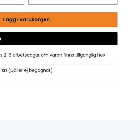
Lägg i varukorgen
n
Gå till kassan
is 2-6 arbetsdagar om varan finns tillgänglig hos
0 kr! (Gäller ej begagnat)