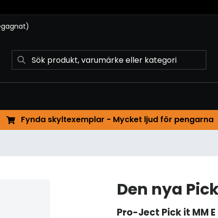
begagnat)
Fynda skyltexemplar - Mycket ljud för pengarna
Den nya Pick
Pro-Ject
Pick it MM E