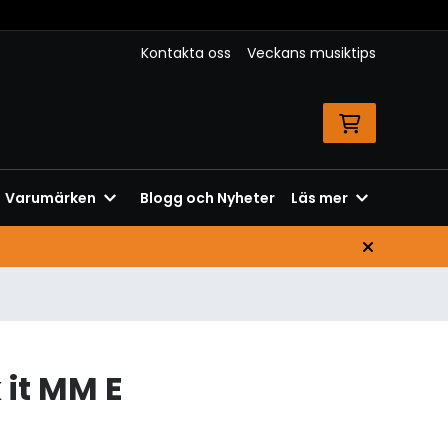
Kontakta oss
Veckans musiktips
Varumärken
Blogg och Nyheter
Läs mer
 it MM E