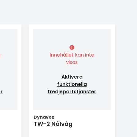
e
Innehållet kan inte
visas
Aktivera
funktionella
er
tredjepartstjänster
Dynavox
TW-2 Nålvåg