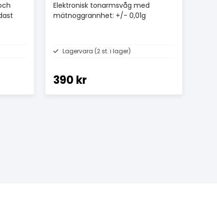
 och
Elektronisk tonarmsvåg med
dast
mätnoggrannhet: +/- 0,01g
Lagervara (2 st. i lager)
390 kr