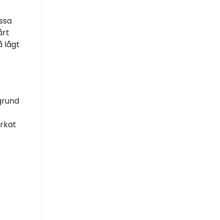
ssa
årt
å lågt
grund
erkat