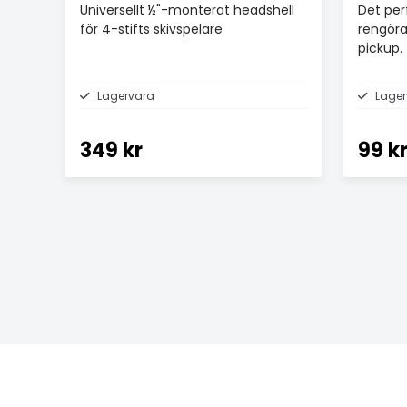
Universellt ½"-monterat headshell
Det perf
för 4-stifts skivspelare
rengöra
pickup.
Lagervara
Lagerv
349 kr
99 k