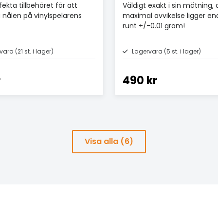
ekta tillbehöret för att
Väldigt exakt i sin mätning,
 nålen på vinylspelarens
maximal avvikelse ligger en
runt +/-0.01 gram!
ara (21 st. i lager)
Lagervara (5 st. i lager)
r
490 kr
Visa alla (6)