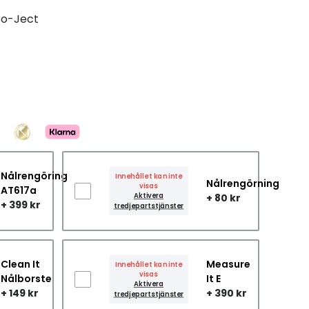
ro-Ject
Nålrengöring
Innehållet kan inte
Nålrengörning
visas
AT617a
Aktivera
+ 80 kr
+ 399 kr
tredjepartstjänster
Clean It
Measure
Innehållet kan inte
visas
Nålborste
It E
Aktivera
+ 149 kr
+ 390 kr
tredjepartstjänster