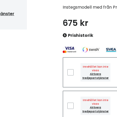
Instegsmodell med från P
jänster
675 kr
Prishistorik
Innehållet kan inte
visas
Aktivera
tredjepartstjänster
Innehållet kan inte
visas
Aktivera
tredjepartstjänster