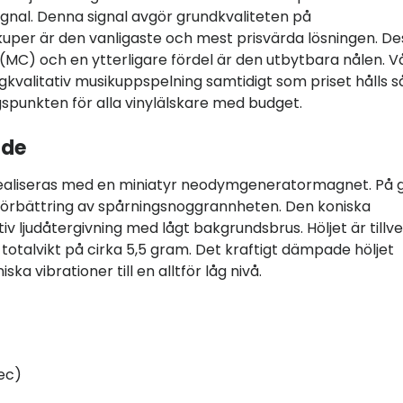
 signal. Denna signal avgör grundkvaliteten på
per är den vanligaste och mest prisvärda lösningen. De
 (MC) och en ytterligare fördel är den utbytbara nålen. V
kvalitativ musikuppspelning samtidigt som priset hålls s
gspunkten för alla vinylälskare med budget.
nde
 realiseras med en miniatyr neodymgeneratormagnet. På 
g förbättring av spårningsnoggrannheten. Den koniska
 ljudåtergivning med lågt bakgrundsbrus. Höljet är tillv
totalvikt på cirka 5,5 gram. Det kraftigt dämpade höljet
a vibrationer till en alltför låg nivå.
ec)