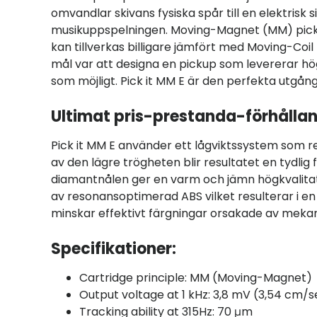
omvandlar skivans fysiska spår till en elektrisk
musikuppspelningen. Moving-Magnet (MM) picku
kan tillverkas billigare jämfört med Moving-Coil
mål var att designa en pickup som levererar hög
som möjligt. Pick it MM E är den perfekta utgån
Ultimat pris-prestanda-förhålla
Pick it MM E använder ett lågviktssystem som
av den lägre trögheten blir resultatet en tydli
diamantnålen ger en varm och jämn högkvalitativ
av resonansoptimerad ABS vilket resulterar i en 
minskar effektivt färgningar orsakade av mekanisk
Specifikationer:
Cartridge principle: MM (Moving-Magnet)
Output voltage at 1 kHz: 3,8 mV (3,54 cm/s
Tracking ability at 315Hz: 70 μm