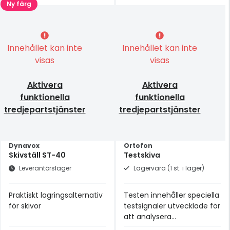
Ny färg
Innehållet kan inte
Innehållet kan inte
visas
visas
Aktivera
Aktivera
funktionella
funktionella
tredjepartstjänster
tredjepartstjänster
Dynavox
Ortofon
Skivställ ST-40
Testskiva
Leverantörslager
Lagervara (1 st. i lager)
Praktiskt lagringsalternativ
Testen innehåller speciella
för skivor
testsignaler utvecklade för
att analysera
pickuprestanda såväl som