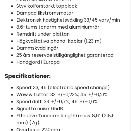
Styv kolförstärkt topplock
Dämpad likströmsmotor
Elektronisk hastighetsväxling 33/45 varv/min
8,6-tums tonarm med aluminiumrör
Remdrift under plattan
Högkvalitativa phono-kablar (1,23 m)
Dammskydd ingår
25 års reservdelstillgänglighet garanterad
Handgjord i Europa
Specifikationer:
Speed: 33, 45 (electronic speed change)
Wow & flutter: 33: +/-0,23%; 45: +/-0,21%
Speed drift: 33: +/-0,7%; 45: +/-0,6%
Signal to noise: 65dB
Effective Tonearm length/mass: 8,6” (218,5
mm) (7g)
Overhang: 22,0mm