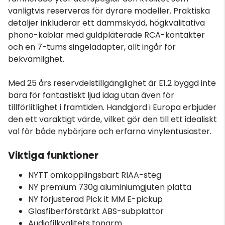
vanligtvis reserveras för dyrare modeller. Praktiska
detaljer inkluderar ett dammskydd, högkvalitativa
phono-kablar med guldpläterade RCA-kontakter
och en 7-tums singeladapter, allt ingår för
bekvämlighet.
Med 25 års reservdelstillgänglighet är E1.2 byggd inte
bara för fantastiskt ljud idag utan även för
tillförlitlighet i framtiden. Handgjord i Europa erbjuder
den ett varaktigt värde, vilket gör den till ett idealiskt
val för både nybörjare och erfarna vinylentusiaster.
Viktiga funktioner
NYTT omkopplingsbart RIAA-steg
NY premium 730g aluminiumgjuten platta
NY förjusterad Pick it MM E-pickup
Glasfiberförstärkt ABS-subplattor
Audiofilkvalitets tonarm