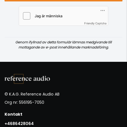
Friendly Captcha
Genom ifyllnad av detta formulär lämnas medgivande till
mottagande av e-post innehållande marknadsföring.
© K.A.G. Reference Audio AB
Org nr: 556195-7050
Kontakt
+4686428064