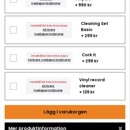
tredjepartstjänster
+ 990 kr
Cleaning Set
Innehållet kan inte visas
Basic
Aktivera
tredjepartstjänster
+ 299 kr
Cork it
Innehållet kan inte visas
Aktivera tredjepartstjänster
+ 299 kr
Vinyl record
Innehållet kan inte visas
cleaner
Aktivera
tredjepartstjänster
+ 139 kr
Lägg i varukorgen
Mer produktinformation