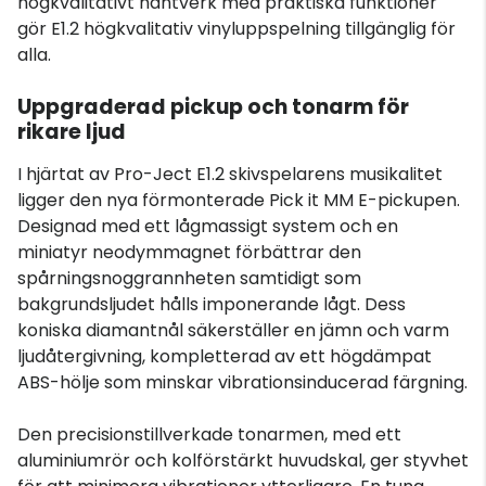
högkvalitativt hantverk med praktiska funktioner
gör E1.2 högkvalitativ vinyluppspelning tillgänglig för
alla.
Uppgraderad pickup och tonarm för
rikare ljud
I hjärtat av Pro-Ject E1.2 skivspelarens musikalitet
ligger den nya förmonterade Pick it MM E-pickupen.
Designad med ett lågmassigt system och en
miniatyr neodymmagnet förbättrar den
spårningsnoggrannheten samtidigt som
bakgrundsljudet hålls imponerande lågt. Dess
koniska diamantnål säkerställer en jämn och varm
ljudåtergivning, kompletterad av ett högdämpat
ABS-hölje som minskar vibrationsinducerad färgning.
Den precisionstillverkade tonarmen, med ett
aluminiumrör och kolförstärkt huvudskal, ger styvhet