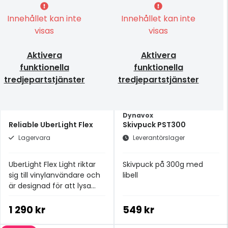
Innehållet kan inte
Innehållet kan inte
visas
visas
Aktivera
Aktivera
funktionella
funktionella
tredjepartstjänster
tredjepartstjänster
Dynavox
Reliable UberLight Flex
Skivpuck PST300
Lagervara
Leverantörslager
UberLight Flex Light riktar
Skivpuck på 300g med
sig till vinylanvändare och
libell
är designad för att lysa
upp skuggorna runt din
skivspelare
1 290 kr
549 kr