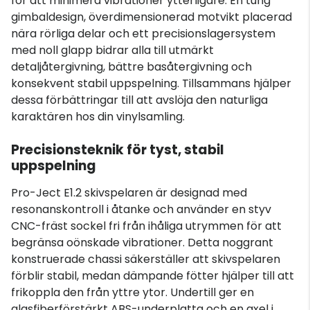
för att minimera vibrationer ytterligare. En tung
gimbaldesign, överdimensionerad motvikt placerad
nära rörliga delar och ett precisionslagersystem
med noll glapp bidrar alla till utmärkt
detaljåtergivning, bättre basåtergivning och
konsekvent stabil uppspelning. Tillsammans hjälper
dessa förbättringar till att avslöja den naturliga
karaktären hos din vinylsamling.
Precisionsteknik för tyst, stabil
uppspelning
Pro-Ject E1.2 skivspelaren är designad med
resonanskontroll i åtanke och använder en styv
CNC-fräst sockel fri från ihåliga utrymmen för att
begränsa oönskade vibrationer. Detta noggrant
konstruerade chassi säkerställer att skivspelaren
förblir stabil, medan dämpande fötter hjälper till att
frikoppla den från yttre ytor. Undertill ger en
glasfiberförstärkt ABS-underplatta och en axel i