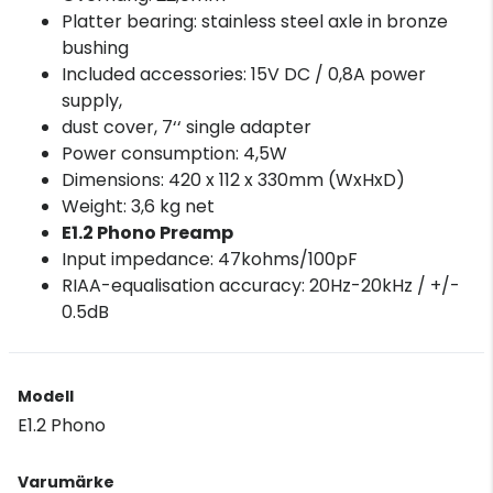
Platter bearing: stainless steel axle in bronze
bushing
Included accessories: 15V DC / 0,8A power
supply,
dust cover, 7‘‘ single adapter
Power consumption: 4,5W
Dimensions: 420 x 112 x 330mm (WxHxD)
Weight: 3,6 kg net
E1.2 Phono Preamp
Input impedance: 47kohms/100pF
RIAA-equalisation accuracy: 20Hz-20kHz / +/-
0.5dB
Modell
E1.2 Phono
Varumärke