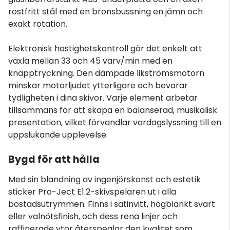
rostfritt stål med en bronsbussning en jämn och
exakt rotation.
Elektronisk hastighetskontroll gör det enkelt att
växla mellan 33 och 45 varv/min med en
knapptryckning. Den dämpade likströmsmotorn
minskar motorljudet ytterligare och bevarar
tydligheten i dina skivor. Varje element arbetar
tillsammans för att skapa en balanserad, musikalisk
presentation, vilket förvandlar vardagslyssning till en
uppslukande upplevelse.
Bygd för att hålla
Med sin blandning av ingenjörskonst och estetik
sticker Pro-Ject E1.2-skivspelaren ut i alla
bostadsutrymmen. Finns i satinvitt, högblankt svart
eller valnötsfinish, och dess rena linjer och
raffinerade ytor återspeglar den kvalitet som