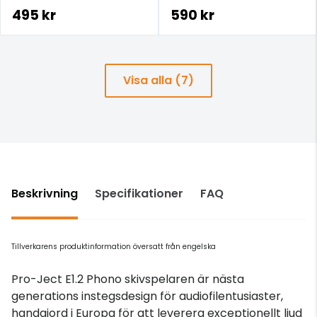
dess interaktion med din
495 kr
590 kr
tonarm och skivspelare.
Visa alla (7)
Beskrivning
Specifikationer
FAQ
Tillverkarens produktinformation översatt från engelska
Pro-Ject E1.2 Phono skivspelaren är nästa
generations instegsdesign för audiofilentusiaster,
handgjord i Europa för att leverera exceptionellt ljud