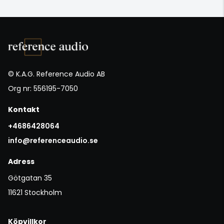
© K.A.G. Reference Audio AB
Org nr: 556195-7050
Kontakt
+4686428064
info@referenceaudio.se
Adress
Götgatan 35
11621 Stockholm
Köpvillkor