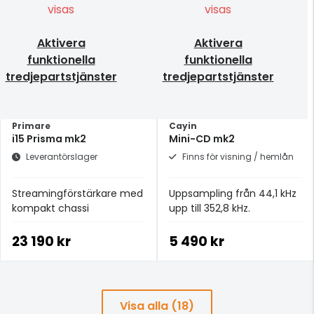
visas
visas
Aktivera
Aktivera
funktionella
funktionella
tredjepartstjänster
tredjepartstjänster
Primare
Cayin
i15 Prisma mk2
Mini-CD mk2
Leverantörslager
Finns för visning / hemlån
Streamingförstärkare med
Uppsampling från 44,1 kHz
kompakt chassi
upp till 352,8 kHz.
23 190 kr
5 490 kr
Visa alla (18)