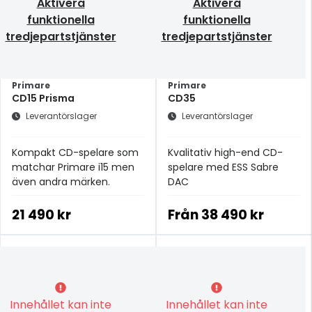
Aktivera
Aktivera
funktionella
funktionella
tredjepartstjänster
tredjepartstjänster
Primare
Primare
CD15 Prisma
CD35
Leverantörslager
Leverantörslager
Kompakt CD-spelare som
Kvalitativ high-end CD-
matchar Primare i15 men
spelare med ESS Sabre
även andra märken.
DAC
21 490 kr
Från
38 490 kr
Innehållet kan inte
Innehållet kan inte