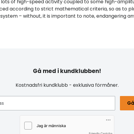
re lots of high-speed activity coupled to some high-ampli
ced according to strict mathematical criteria, so as to p
 system – without, it is important to note, endangering an
Gå med i kundklubben!
Kostnadsfri kundklubb - exklusiva förmåner.
Gå
ss
Friendly Captcha