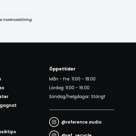
e marknadsföring.
Öppettider
s
Mån - Fre: 11:00 - 18:00
ss
Lördag: 11:00 - 16:00
ster
Söndag/helgdagar: Stängt
egagnat
@
reference audio
t
siktips
@
ref_recycle