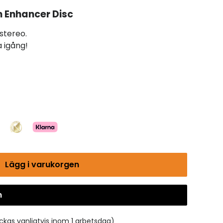
 Enhancer Disc
 stereo.
 igång!
Lägg i varukorgen
n
Gå till kassan
ickas vanligtvis inom 1 arbetsdag)