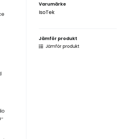
Varumärke
IsoTek
ce
Jämför produkt
Jämför produkt
d
io
h-