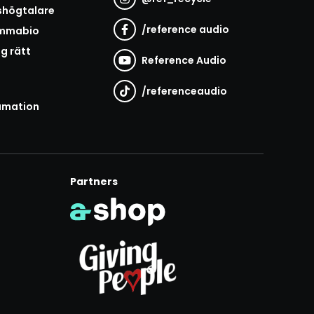
shögtalare
/
reference audio
emmabio
ag rätt
Reference Audio
/
referenceaudio
amation
Partners