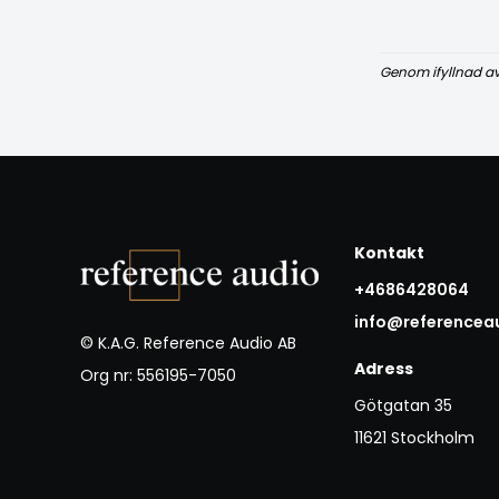
Genom ifyllnad a
Kontakt
+4686428064
info@referencea
© K.A.G. Reference Audio AB
Adress
Org nr: 556195-7050
Götgatan 35
11621 Stockholm