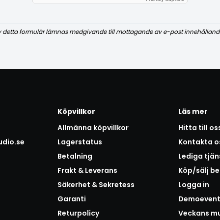
v detta formulär lämnas medgivande till mottagande av e-post innehålland
Köpvillkor
Läs mer
Allmänna köpvillkor
Hitta till os
udio.se
Lagerstatus
Kontakta o
Betalning
Lediga tjän
Frakt & Leverans
Köp/sälj b
Säkerhet & Sekretess
Logga in
Garanti
Demoeven
Returpolicy
Veckans mu