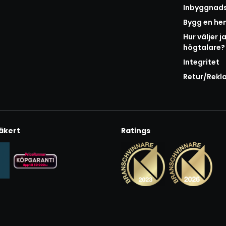
Inbyggnad
Bygg en h
Hur väljer j
högtalare?
Integritet
Retur/Rekl
äkert
Ratings