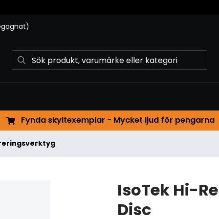
begagnat)
Fynda skyltexemplar - Mycket ljud för pengarna
reringsverktyg
IsoTek Hi-R
Disc