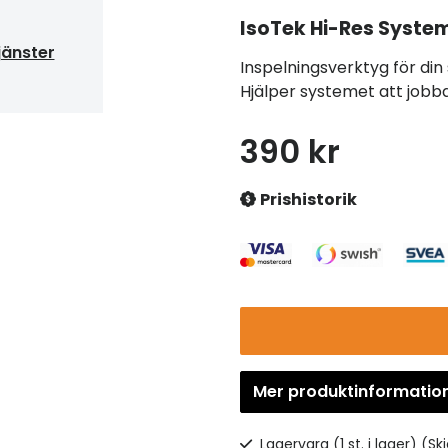
IsoTek
Hi-Res System
jänster
Inspelningsverktyg för din
Hjälper systemet att jobba
390 kr
Prishistorik
Mer produktinformatio
Lagervara (1 st. i lager)
(Sk