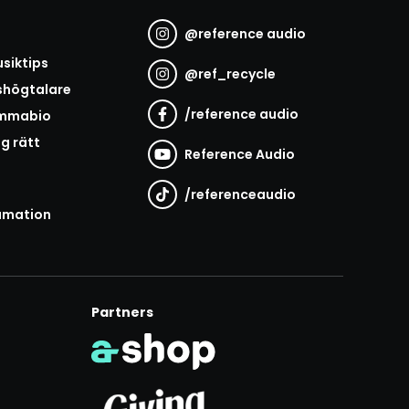
@
reference audio
t
siktips
@
ref_recycle
shögtalare
/
reference audio
emmabio
ag rätt
Reference Audio
/
referenceaudio
amation
Partners