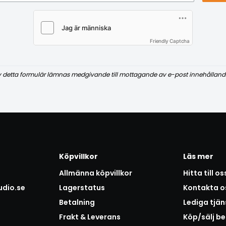
Friendly Captcha
v detta formulär lämnas medgivande till mottagande av e-post innehålland
Köpvillkor
Läs mer
Allmänna köpvillkor
Hitta till os
udio.se
Lagerstatus
Kontakta o
Betalning
Lediga tjän
Frakt & Leverans
Köp/sälj b