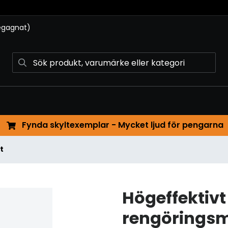
begagnat)
Fynda skyltexemplar - Mycket ljud för pengarna
t
Högeffektivt
rengöringsm