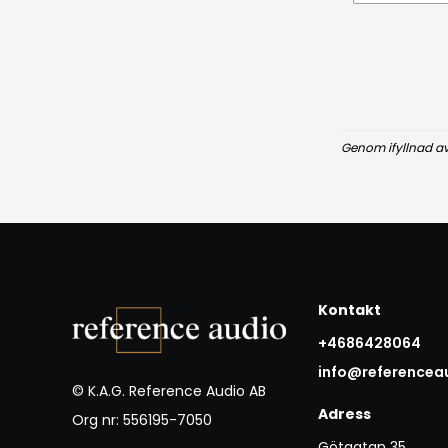
Genom ifyllnad a
Kontakt
+4686428064
info@referencea
© K.A.G. Reference Audio AB
Adress
Org nr: 556195-7050
Götgatan 35