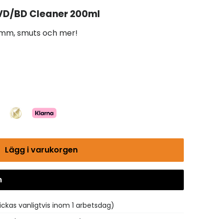
D/BD Cleaner 200ml
damm, smuts och mer!
Lägg i varukorgen
n
Gå till kassan
ickas vanligtvis inom 1 arbetsdag)