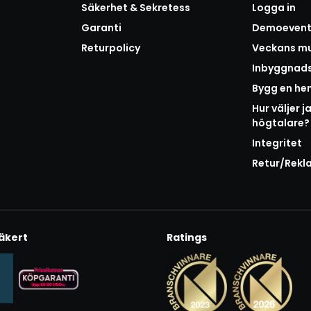
Säkerhet & Sekretess
Logga in
Garanti
Demoeven
Returpolicy
Veckans mu
Inbyggnad
Bygg en h
Hur väljer j
högtalare?
Integritet
Retur/Rekl
äkert
Ratings