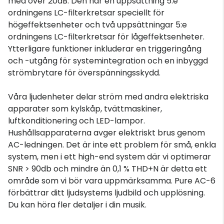
med över 20dB. Den har en uppsättning 5:e
ordningens LC-filterkretsar speciellt för
högeffektsenheter och två uppsättningar 5:e
ordningens LC-filterkretsar för lågeffektsenheter.
Ytterligare funktioner inkluderar en triggeringång
och -utgång för systemintegration och en inbyggd
strömbrytare för överspänningsskydd.
Våra ljudenheter delar ström med andra elektriska
apparater som kylskåp, tvättmaskiner,
luftkonditionering och LED-lampor.
Hushållsapparaterna avger elektriskt brus genom
AC-ledningen. Det är inte ett problem för små, enkla
system, men i ett high-end system där vi optimerar
SNR > 90db och mindre än 0,1 % THD+N är detta ett
område som vi bör vara uppmärksamma. Pure AC-6
förbättrar ditt ljudsystems ljudbild och upplösning.
Du kan höra fler detaljer i din musik.