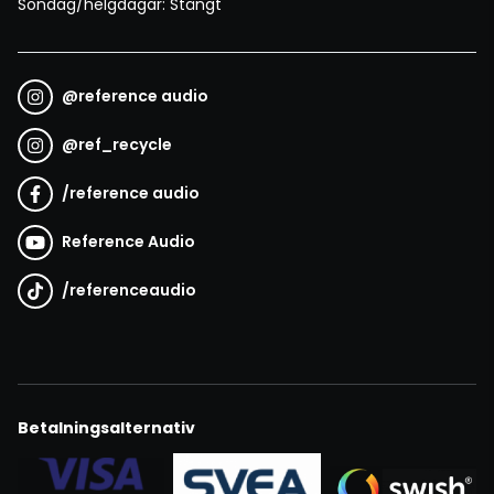
Söndag/helgdagar: Stängt
@
reference audio
@
ref_recycle
/
reference audio
Reference Audio
/
referenceaudio
Betalningsalternativ