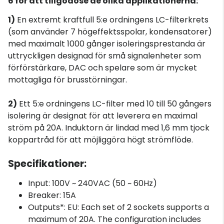
6 för att tillgodose de olika applikationerna:
1)
En extremt kraftfull 5:e ordningens LC-filterkrets
(som använder 7 högeffektsspolar, kondensatorer)
med maximalt 1000 gånger isoleringsprestanda är
uttryckligen designad för små signalenheter som
förförstärkare, DAC och spelare som är mycket
mottagliga för brusstörningar.
2)
Ett 5:e ordningens LC-filter med 10 till 50 gångers
isolering är designat för att leverera en maximal
ström på 20A. Induktorn är lindad med 1,6 mm tjock
koppartråd för att möjliggöra högt strömflöde.
Specifikationer:
Input: 100V ~ 240VAC (50 ~ 60Hz)
Breaker: 15A
Outputs*: EU: Each set of 2 sockets supports a
maximum of 20A. The configuration includes