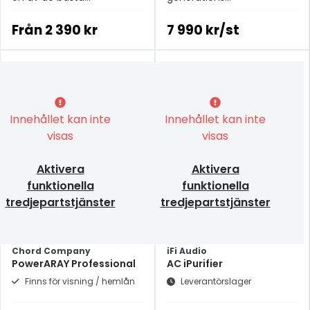
strömkablarna i
brusreducerande/absorbera
prisklassen.
enheter.
Från
2 390 kr
7 990 kr/st
Innehållet kan inte
Innehållet kan inte
visas
visas
Aktivera
Aktivera
funktionella
funktionella
tredjepartstjänster
tredjepartstjänster
Chord Company
iFi Audio
PowerARAY Professional
AC iPurifier
Finns för visning / hemlån
Leverantörslager