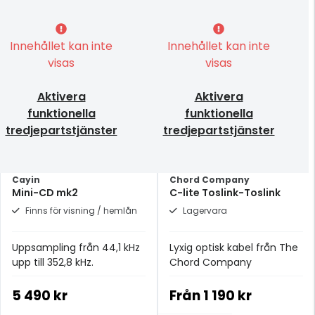
Innehållet kan inte
Innehållet kan inte
visas
visas
Aktivera
Aktivera
funktionella
funktionella
tredjepartstjänster
tredjepartstjänster
Cayin
Chord Company
Mini-CD mk2
C-lite Toslink-Toslink
Finns för visning / hemlån
Lagervara
Uppsampling från 44,1 kHz
Lyxig optisk kabel från The
upp till 352,8 kHz.
Chord Company
5 490 kr
Från
1 190 kr