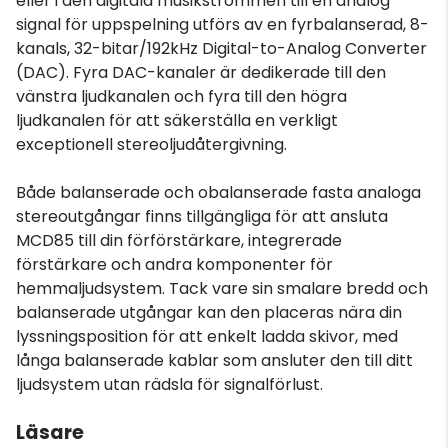
eller i den digitala musikströmmen till en analog
signal för uppspelning utförs av en fyrbalanserad, 8-
kanals, 32-bitar/192kHz Digital-to-Analog Converter
(DAC). Fyra DAC-kanaler är dedikerade till den
vänstra ljudkanalen och fyra till den högra
ljudkanalen för att säkerställa en verkligt
exceptionell stereoljudåtergivning.
Både balanserade och obalanserade fasta analoga
stereoutgångar finns tillgängliga för att ansluta
MCD85 till din förförstärkare, integrerade
förstärkare och andra komponenter för
hemmaljudsystem. Tack vare sin smalare bredd och
balanserade utgångar kan den placeras nära din
lyssningsposition för att enkelt ladda skivor, med
långa balanserade kablar som ansluter den till ditt
ljudsystem utan rädsla för signalförlust.
Läsare