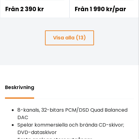
strömkablarna i
analoga signalkabeln för
prisklassen.
£100+.
Från
2 390 kr
Från
1 990 kr/par
Visa alla (13)
Beskrivning
8-kanals, 32-bitars PCM/DSD Quad Balanced
DAC
Spelar kommersiella och brända CD-skivor;
DVD-dataskivor