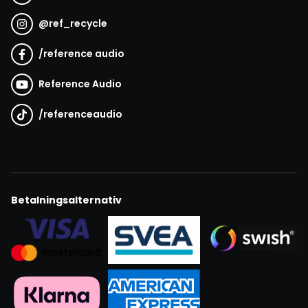
@
ref_recycle
/
reference audio
Reference Audio
/
referenceaudio
Betalningsalternativ