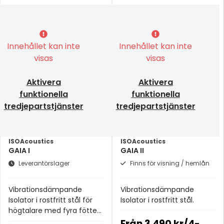
Innehållet kan inte
Innehållet kan inte
visas
visas
Aktivera
Aktivera
funktionella
funktionella
tredjepartstjänster
tredjepartstjänster
ISOAcoustics
ISOAcoustics
GAIA I
GAIA II
Leverantörslager
Finns för visning / hemlån
Vibrationsdämpande
Vibrationsdämpande
Isolator i rostfritt stål för
Isolator i rostfritt stål.
högtalare med fyra fötter
upp till 100kg.
Från
3 490 kr/4-