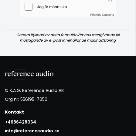
Friendly Captcha
Genom ifyllnad av detta formulär lämnas medgivande till
mottagande av e-post innehållande marknadsföring.
© K.A.G. Reference Audio AB
Org nr: 556195-7050
Kontakt
+4686428064
info@referenceaudio.se