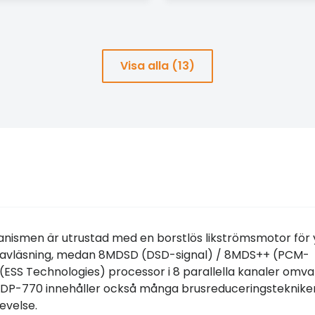
Visa alla (13)
nismen är utrustad med en borstlös likströmsmotor för 
ataavläsning, medan 8MDSD (DSD-signal) / 8MDS++ (PCM-
ESS Technologies) processor i 8 parallella kanaler omva
r. DP-770 innehåller också många brusreduceringsteknik
evelse.