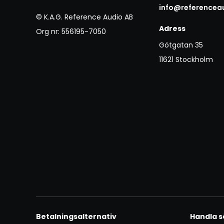
info@referencea
© K.A.G. Reference Audio AB
Adress
Org nr: 556195-7050
Götgatan 35
11621 Stockholm
Betalningsalternativ
Handla s