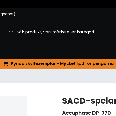
begagnat)
Fynda skyltexemplar - Mycket ljud för pengarna
SACD-spelar
Accuphase
DP-770