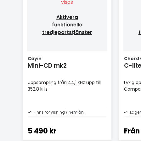
visas
Aktivera
funktionella
tredjepartstjänster
t
Cayin
Chord
Mini-CD mk2
C-lit
Uppsampling från 44,1 kHz upp till
Lyxig o
352,8 kHz.
Compa
Finns för visning / hemlån
Lager
5 490 kr
Från