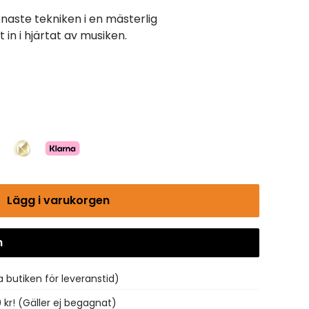
naste tekniken i en mästerlig
in i hjärtat av musiken.
Lägg i varukorgen
n
Gå till kassan
 butiken för leveranstid)
0 kr! (Gäller ej begagnat)