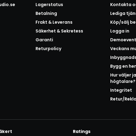
udio.se
Lagerstatus
Kontakta o
Betalning
Lediga tjän
Frakt & Leverans
Köp/sälj b
Säkerhet & Sekretess
Logga in
Garanti
Demoeven
Returpolicy
Veckans mu
Inbyggnad
Bygg en h
Hur väljer j
högtalare?
Integritet
Retur/Rekl
äkert
Ratings