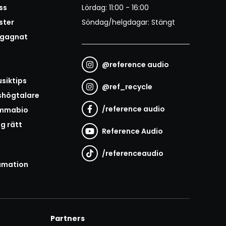
ss
Lördag: 11:00 - 16:00
ster
Söndag/helgdagar: Stängt
egagnat
@
reference audio
t
siktips
@
ref_recycle
shögtalare
/
reference audio
emmabio
ag rätt
Reference Audio
/
referenceaudio
amation
Partners