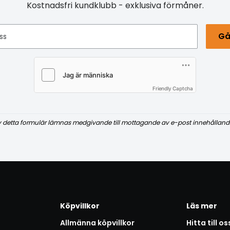
Kostnadsfri kundklubb - exklusiva förmåner.
Gå
ss
Friendly Captcha
v detta formulär lämnas medgivande till mottagande av e-post innehålland
Köpvillkor
Läs mer
Allmänna köpvillkor
Hitta till os