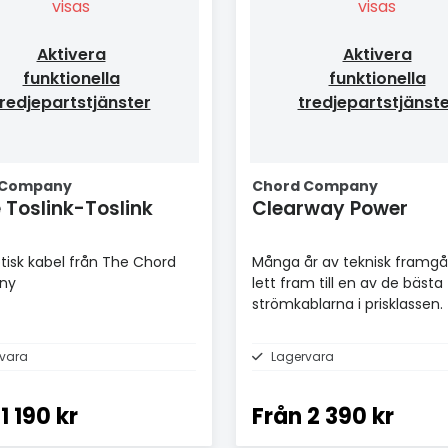
visas
visas
Aktivera
Aktivera
funktionella
funktionella
redjepartstjänster
tredjepartstjänst
 Company
Chord Company
e Toslink-Toslink
Clearway Power
ptisk kabel från The Chord
Många år av teknisk framgå
ny
lett fram till en av de bästa
strömkablarna i prisklassen.
vara
Lagervara
1 190 kr
Från
2 390 kr