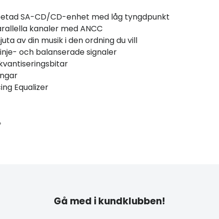
rbetad SA-CD/CD-enhet med låg tyngdpunkt
allella kanaler med ANCC
ta av din musik i den ordning du vill
linje- och balanserade signaler
vantiseringsbitar
ångar
ing Equalizer
e
Gå med i kundklubben!