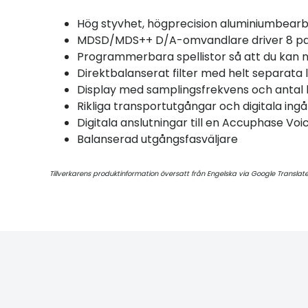
Hög styvhet, högprecision aluminiumbea
MDSD/MDS++ D/A-omvandlare driver 8 par
Programmerbara spellistor så att du kan nju
Direktbalanserat filter med helt separata 
Display med samplingsfrekvens och antal k
Rikliga transportutgångar och digitala ing
Digitala anslutningar till en Accuphase Voic
Balanserad utgångsfasväljare
Tillverkarens produktinformation översatt från Engelska via Google Translat