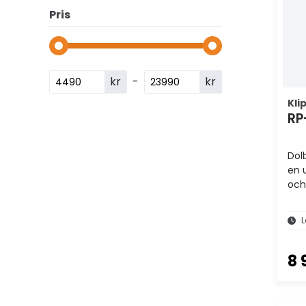
Pris
kr
-
kr
Kli
RP
Dol
en 
och
Atm
sur
L
8 