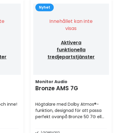
Nyhet
nte
Innehållet kan inte
visas
Aktivera
funktionella
ter
tredjepartstjänster
Monitor Audio
Bronze AMS 7G
ch inne!
Högtalare med Dolby Atmos®-
funktion, designad för att passa
perfekt ovanpå Bronze 50 7G eller
300 7G
Lagervara