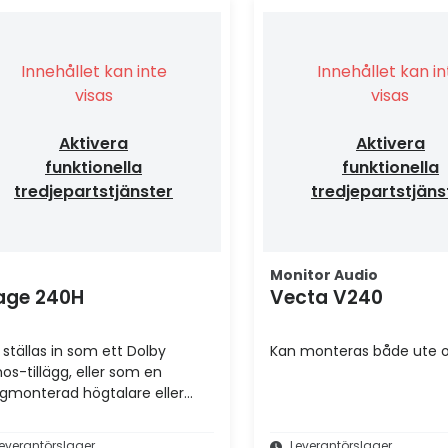
Innehållet kan inte
Innehållet kan i
visas
visas
Aktivera
Aktivera
funktionella
funktionella
tredjepartstjänster
tredjepartstjäns
Monitor Audio
age 240H
Vecta V240
 ställas in som ett Dolby
Kan monteras både ute o
os-tillägg, eller som en
gmonterad högtalare eller
roundhögtalare.
everantörslager
Leverantörslager