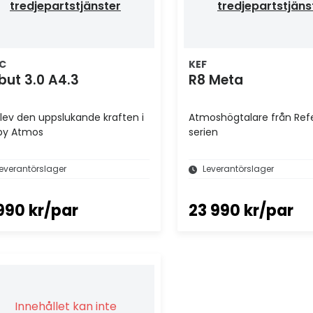
tredjepartstjänster
tredjepartstjäns
C
KEF
but 3.0 A4.3
R8 Meta
lev den uppslukande kraften i
Atmoshögtalare från Ref
by Atmos
serien
everantörslager
Leverantörslager
990 kr/par
23 990 kr/par
Innehållet kan inte