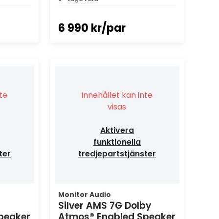
6 990 kr/par
nte
Innehållet kan inte
visas
Aktivera
funktionella
ter
tredjepartstjänster
Monitor Audio
Silver AMS 7G Dolby
peaker
Atmos® Enabled Speaker