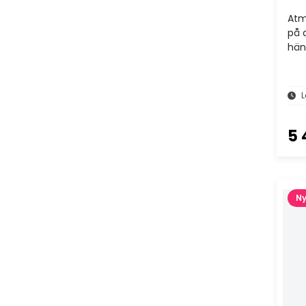
Atm
på 
hän
L
5 
Ny