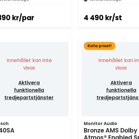
390 kr/par
4 490 kr/st
Kolla priset!
Innehållet kan inte
Innehållet kan i
visas
visas
Aktivera
Aktivera
funktionella
funktionella
tredjepartstjänster
tredjepartstjäns
psch
Monitor Audio
40SA
Bronze AMS Dolby
Atmos® Enabled S