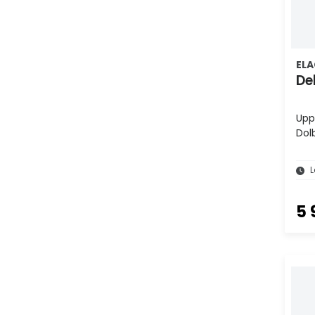
ELA
De
Upp
Dol
L
5 