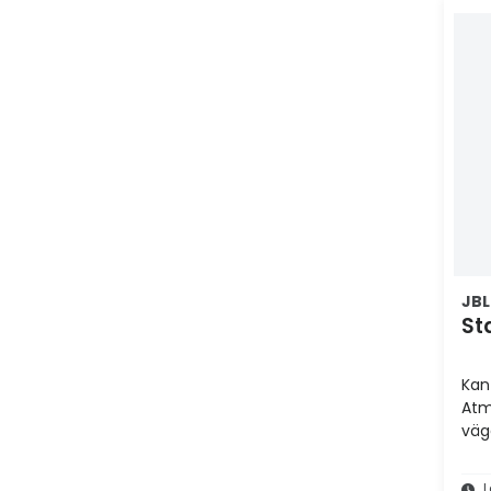
JBL
St
Kan
Atm
väg
sur
L