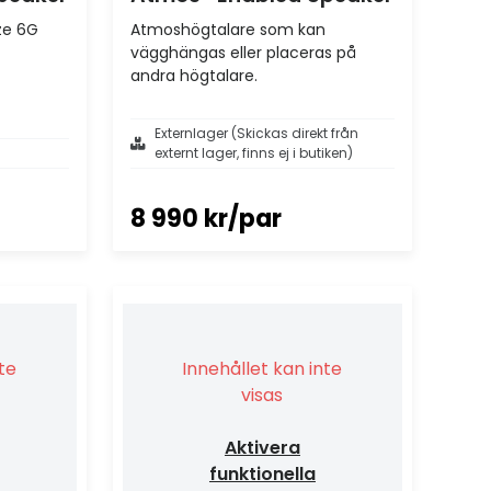
ze 6G
Atmoshögtalare som kan
vägghängas eller placeras på
andra högtalare.
Externlager (Skickas direkt från
externt lager, finns ej i butiken)
8 990 kr/par
nte
Innehållet kan inte
visas
Aktivera
funktionella