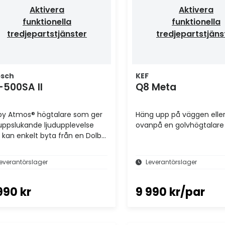
Aktivera
Aktivera
funktionella
funktionella
tredjepartstjänster
tredjepartstjäns
psch
KEF
-500SA II
Q8 Meta
by Atmos® högtalare som ger
Häng upp på väggen eller
uppslukande ljudupplevelse
ovanpå en golvhögtalare
 kan enkelt byta från en Dolby
os® till bakre
roundljudhögtalare.
everantörslager
Leverantörslager
990 kr
9 990 kr/par