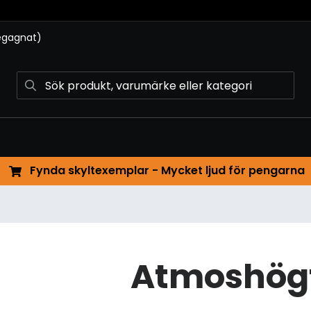
begagnat)
Fynda skyltexemplar - Mycket ljud för pengarna
Atmoshög