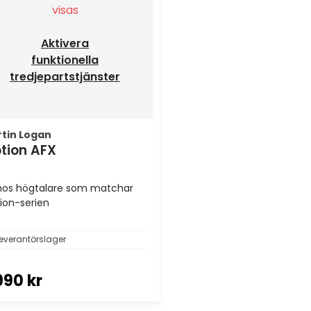
visas
Aktivera
funktionella
tredjepartstjänster
tin Logan
tion AFX
os högtalare som matchar
ion-serien
everantörslager
990 kr