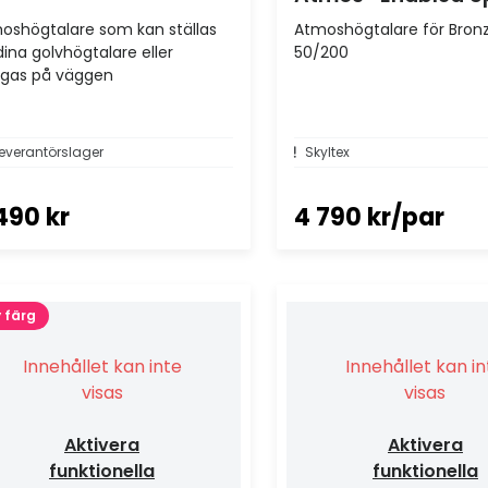
oshögtalare som kan ställas
Atmoshögtalare för Bron
dina golvhögtalare eller
50/200
gas på väggen
everantörslager
Skyltex
490 kr
4 790 kr/par
 färg
Innehållet kan inte
Innehållet kan i
visas
visas
Aktivera
Aktivera
funktionella
funktionella