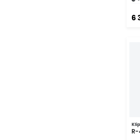
6 
Kli
R-